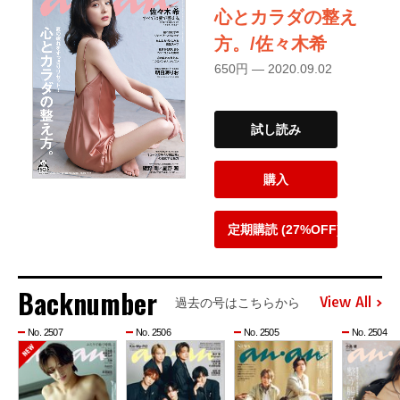
心とカラダの整え
方。/佐々木希
650円 — 2020.09.02
試し読み
購入
定期購読 (27%OFF)
Backnumber
View All
過去の号はこちらから
No. 2507
No. 2506
No. 2505
No. 2504