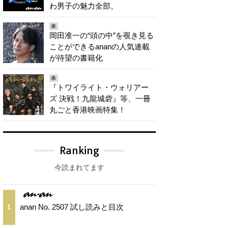
わ男子の魅力全部。
本
岡田准一の“頭の中”を覗き見る
ことができるananの人気連載
が待望の書籍化
本
『トワイライト・ウォリアー
ズ 決戦！九龍城砦』等、一冊
丸ごと香港映画特集！
Ranking
今読まれてます
anan No. 2507 試し読みと目次
1