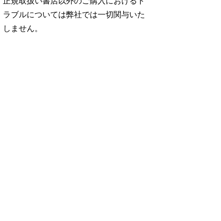
正規取扱い書店以外のご購入におけるト
ラブルについては弊社では一切関与いた
しません。
No. 2500
No. 2499
No. 2498