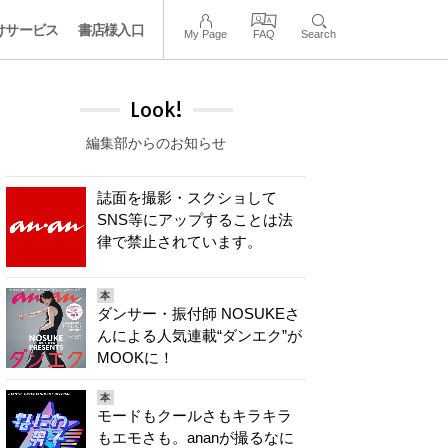
けサービス
書店様入口
My Page
FAQ
Search
Look!
編集部からのお知らせ
誌面を撮影・スクショして
SNS等にアップすることは法
律で禁止されています。
本
ダンサー・振付師 NOSUKEさ
んによる人気連載“ダンエク”が
MOOKに！
本
モードもクールさもキラキラ
もエモさも。ananが撮るなに