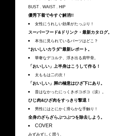
BUST . WAIST . HIP
優秀下着で今すぐ解消!!
女性にうれしい効果がたっぷり！
スーパーフード&ドリンク・最新カタログ。
本当に見られているパーツはどこ？
“おいしいカラダ”最新レポート。
華奢なデコルテ、浮き出る肩甲骨。
「おいしい」上半身はこうして作る！
太ももは二の次！
「おいしい」脚の極意はひざ下にあり。
昔はなかったにっくきボコボコ（涙）。
ひじ肉&ひざ肉をすっきり撃退！
男性にはとにかく滑らかな手触り！
全身のざらざらぶつぶつを除去しよう。
COVER
みずみずしく潤う、