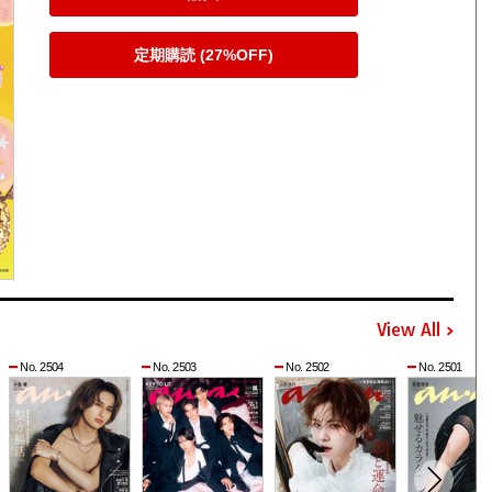
定期購読 (27%OFF)
View All
No. 2504
No. 2503
No. 2502
No. 2501