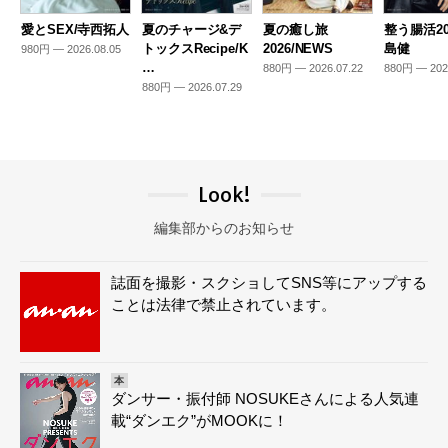
愛とSEX/寺西拓人
夏のチャージ&デ
夏の癒し旅
整う腸活20
トックスRecipe/K
2026/NEWS
島健
980円 — 2026.08.05
…
880円 — 2026.07.22
880円 — 202
880円 — 2026.07.29
Look!
編集部からのお知らせ
誌面を撮影・スクショしてSNS等にアップする
ことは法律で禁止されています。
本
ダンサー・振付師 NOSUKEさんによる人気連
載“ダンエク”がMOOKに！