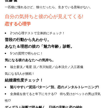
佐藤 健
一匹狼に憧れるけど、独りだったら、生きている意味がない。
自分の気持ちと彼の心が見えてくる!
恋する心理学
2つの心理テストで立体的にチェック！
普段の行動から丸わかり。
あなた＆理想の彼の「魅力年齢」診断。
5つの質問で明らかに！
気になる彼のあなたへの気持ち。
福士蒼汰／竜星 涼／市川知宏／山本涼介／入江甚儀
気になる5人が挑戦！
結婚適性度チェック！
陥りやすい“泥沼パターン”別、恋のメンタルトレーニング!
全身鏡を捨てると年下にモテる!? 待ち受けがペットの男は浮気
性!?
ディグラム診断で読み解く、日頃の言動と恋の傾向。