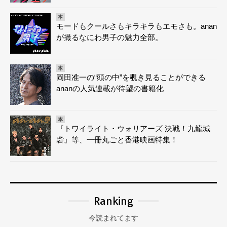
本
モードもクールさもキラキラもエモさも。anan
が撮るなにわ男子の魅力全部。
本
岡田准一の“頭の中”を覗き見ることができる
ananの人気連載が待望の書籍化
本
『トワイライト・ウォリアーズ 決戦！九龍城
砦』等、一冊丸ごと香港映画特集！
Ranking
今読まれてます