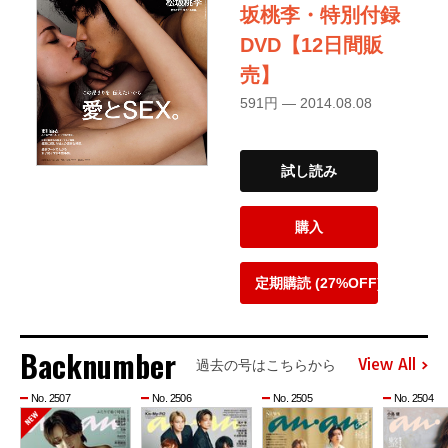
坂桃李・特別付録
DVD【12日間販
売】
591円 — 2014.08.08
試し読み
購入
定期購読 (27%OFF)
Backnumber
View All
過去の号はこちらから
No. 2507
No. 2506
No. 2505
No. 2504