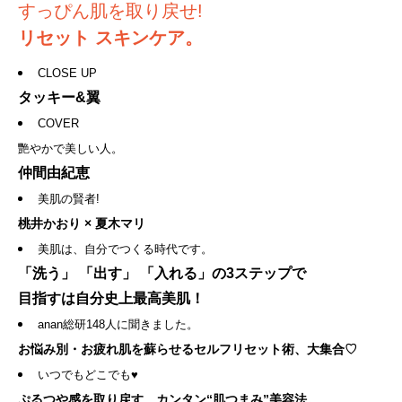
すっぴん肌を取り戻せ!
リセット スキンケア。
CLOSE UP
タッキー&翼
COVER
艷やかで美しい人。
仲間由紀恵
美肌の賢者!
桃井かおり × 夏木マリ
美肌は、自分でつくる時代です。
「洗う」 「出す」 「入れる」の3ステップで
目指すは自分史上最高美肌！
anan総研148人に聞きました。
お悩み別・お疲れ肌を蘇らせるセルフリセット術、大集合♡
いつでもどこでも♥
ぷるつや感を取り戻す、カンタン“肌つまみ”美容法。