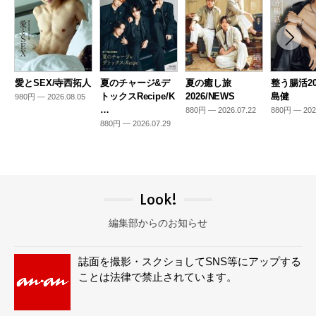
愛とSEX/寺西拓人
夏のチャージ&デ
夏の癒し旅
整う腸活20
トックスRecipe/K
2026/NEWS
島健
980円 — 2026.08.05
…
880円 — 2026.07.22
880円 — 202
880円 — 2026.07.29
Look!
編集部からのお知らせ
誌面を撮影・スクショしてSNS等にアップする
ことは法律で禁止されています。