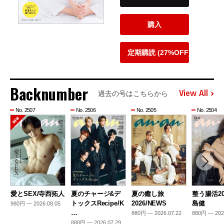
購入
定期購読 (27%OFF)
Backnumber
View All
過去の号はこちらから
No. 2507
No. 2506
No. 2505
No. 2504
愛とSEX/寺西拓人
夏のチャージ&デ
夏の癒し旅
整う腸活20
トックスRecipe/K
2026/NEWS
島健
980円 — 2026.08.05
…
880円 — 2026.07.22
880円 — 202
880円 — 2026.07.29