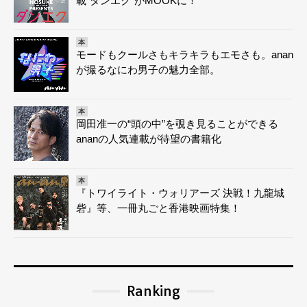
載“ダンエク”がMOOKに！
本
モードもクールさもキラキラもエモさも。anan
が撮るなにわ男子の魅力全部。
本
岡田准一の“頭の中”を覗き見ることができる
ananの人気連載が待望の書籍化
本
『トワイライト・ウォリアーズ 決戦！九龍城
砦』等、一冊丸ごと香港映画特集！
Ranking