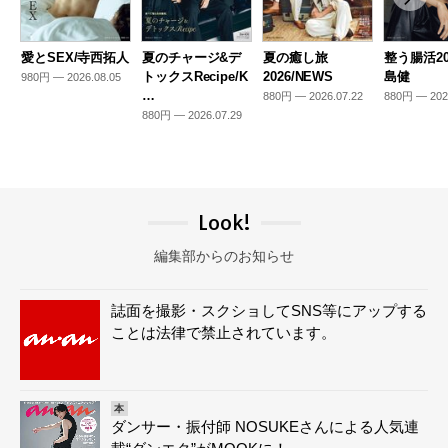
愛とSEX/寺西拓人
夏のチャージ&デ
夏の癒し旅
整う腸活20
トックスRecipe/K
2026/NEWS
島健
980円 — 2026.08.05
…
880円 — 2026.07.22
880円 — 202
880円 — 2026.07.29
Look!
編集部からのお知らせ
誌面を撮影・スクショしてSNS等にアップする
ことは法律で禁止されています。
本
ダンサー・振付師 NOSUKEさんによる人気連