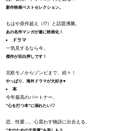
新作映画ベストセレクション。
もはや原作超え（!?）と話題沸騰。
あの名作マンガが遂に映画化！
ドラマ
一気見するなら今。
傑作が目白押しです！
北欧モノからゾンビまで、続々！
やっぱり、海外ドラマが大好き♥
本
今年最高のパートナー、
”心を打つ本”に溺れたい♡
恋、性愛…。心震わす物語に出合える、
”女のための文学賞”を楽しもう。