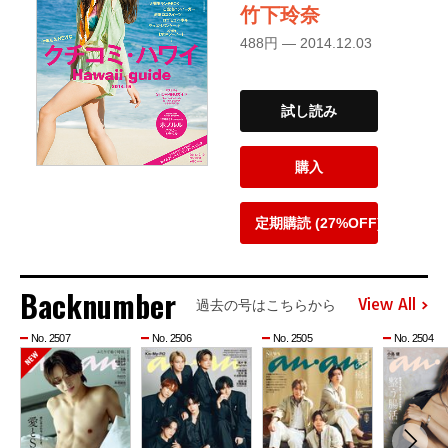
竹下玲奈
488円 — 2014.12.03
試し読み
購入
定期購読 (27%OFF)
Backnumber
View All
過去の号はこちらから
No. 2507
No. 2506
No. 2505
No. 2504