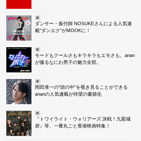
本
ダンサー・振付師 NOSUKEさんによる人気連
載“ダンエク”がMOOKに！
本
モードもクールさもキラキラもエモさも。anan
が撮るなにわ男子の魅力全部。
本
岡田准一の“頭の中”を覗き見ることができる
ananの人気連載が待望の書籍化
本
『トワイライト・ウォリアーズ 決戦！九龍城
砦』等、一冊丸ごと香港映画特集！