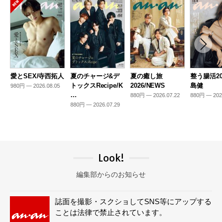
愛とSEX/寺西拓人
夏のチャージ&デ
夏の癒し旅
整う腸活20
トックスRecipe/K
2026/NEWS
島健
980円 — 2026.08.05
…
880円 — 2026.07.22
880円 — 202
880円 — 2026.07.29
Look!
編集部からのお知らせ
誌面を撮影・スクショしてSNS等にアップする
ことは法律で禁止されています。