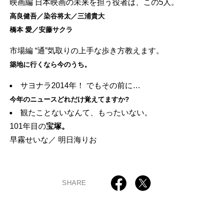
映画編 日本映画の未来を担う役者は、この5人。
高良健吾／染谷将太／三浦貴大
橋本 愛／安藤サクラ
市場編 “通”気取りの上手な歩き方教えます。
築地に行くなら今のうち。
サヨナラ2014年！ でもその前に…
今年のニュースどれだけ覚えてますか?
観たことないなんて、もったいない。
101年目の
宝塚。
早霧せいな／ 明日海りお
SHARE