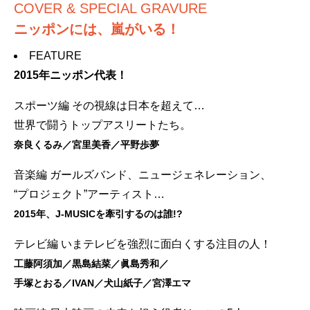
COVER & SPECIAL GRAVURE
ニッポンには、嵐がいる！
FEATURE
2015年ニッポン代表！
スポーツ編 その視線は日本を超えて…
世界で闘うトップアスリートたち。
奈良くるみ／宮里美香／平野歩夢
音楽編 ガールズバンド、ニュージェネレーション、
“プロジェクト”アーティスト…
2015年、J-MUSICを牽引するのは誰!?
テレビ編 いまテレビを強烈に面白くする注目の人！
工藤阿須加／黒島結菜／眞島秀和／
手塚とおる／IVAN／犬山紙子／宮澤エマ