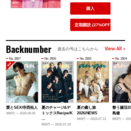
購入
定期購読 (27%OFF)
Backnumber
View All
過去の号はこちらから
No. 2507
No. 2506
No. 2505
No. 2504
愛とSEX/寺西拓人
夏のチャージ&デ
夏の癒し旅
整う腸活20
トックスRecipe/K
2026/NEWS
島健
980円 — 2026.08.05
…
880円 — 2026.07.22
880円 — 202
880円 — 2026.07.29