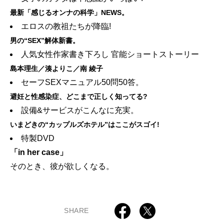
最新「感じるオンナの科学」NEWS。
エロスの教祖たちが降臨!
男の“SEX”解体新書。
人気女性作家書き下ろし 官能ショートストーリー
島本理生／湊よりこ／南 綾子
セーフSEXマニュアル50問50答。
避妊と性感染症、どこまで正しく知ってる?
設備&サービスがこんなに充実。
いまどきの“カップルズホテル”はここがスゴイ!
特製DVD
「in her case」
そのとき、彼が欲しくなる。
SHARE