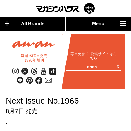
All Brands
Menu
毎日更新！ 公式サイトはこ
毎週水曜日発売
ちら
1970年創刊
anan
Next Issue No.1966
8月7日 発売