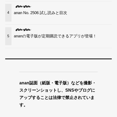
anan No. 2506 試し読みと目次
4
ananの電子版が定期購読できるアプリが登場！
5
anan誌面（紙版・電子版）などを撮影・
スクリーンショットし、SNSやブログに
アップすることは法律で禁止されていま
す。