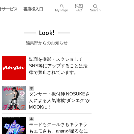
けサービス
書店様入口
My Page
FAQ
Search
Look!
編集部からのお知らせ
誌面を撮影・スクショして
SNS等にアップすることは法
律で禁止されています。
本
ダンサー・振付師 NOSUKEさ
んによる人気連載“ダンエク”が
MOOKに！
本
モードもクールさもキラキラ
もエモさも。ananが撮るなに