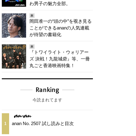
わ男子の魅力全部。
本
岡田准一の“頭の中”を覗き見る
ことができるananの人気連載
が待望の書籍化
本
『トワイライト・ウォリアー
ズ 決戦！九龍城砦』等、一冊
丸ごと香港映画特集！
Ranking
今読まれてます
anan No. 2507 試し読みと目次
1