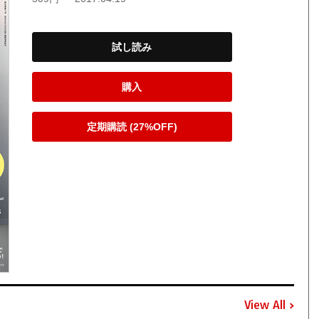
試し読み
購入
定期購読 (27%OFF)
View All