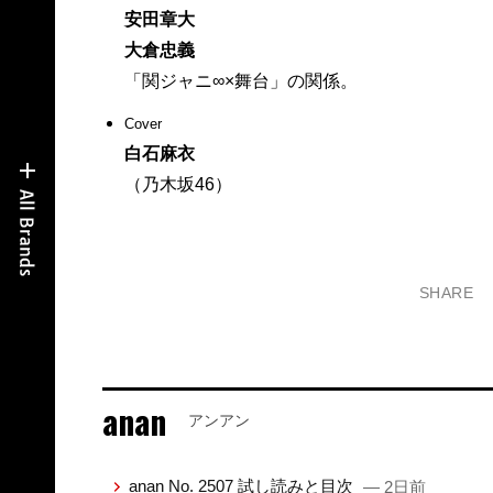
安田章大
大倉忠義
「関ジャニ∞×舞台」の関係。
Cover
白石麻衣
（乃木坂46）
SHARE
anan
アンアン
anan No. 2507 試し読みと目次
— 2日前