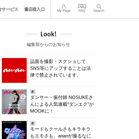
けサービス
書店様入口
My Page
FAQ
Search
Look!
編集部からのお知らせ
誌面を撮影・スクショして
SNS等にアップすることは法
律で禁止されています。
本
ダンサー・振付師 NOSUKEさ
んによる人気連載“ダンエク”が
MOOKに！
本
モードもクールさもキラキラ
もエモさも。ananが撮るなに