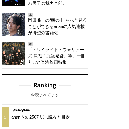
わ男子の魅力全部。
本
岡田准一の“頭の中”を覗き見る
ことができるananの人気連載
が待望の書籍化
本
『トワイライト・ウォリアー
ズ 決戦！九龍城砦』等、一冊
丸ごと香港映画特集！
Ranking
今読まれてます
anan No. 2507 試し読みと目次
1