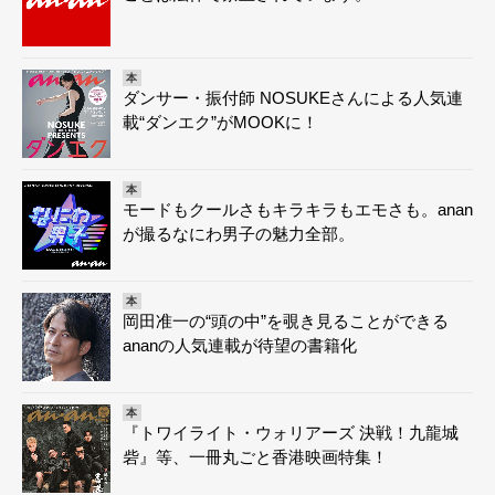
本
ダンサー・振付師 NOSUKEさんによる人気連
載“ダンエク”がMOOKに！
本
モードもクールさもキラキラもエモさも。anan
が撮るなにわ男子の魅力全部。
本
岡田准一の“頭の中”を覗き見ることができる
ananの人気連載が待望の書籍化
本
『トワイライト・ウォリアーズ 決戦！九龍城
砦』等、一冊丸ごと香港映画特集！