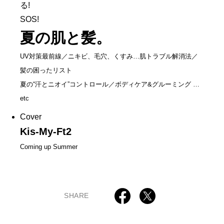
る!
SOS!
夏の肌と髪。
UV対策最前線／ニキビ、毛穴、くすみ…肌トラブル解消法／
髪の困ったリスト
夏の“汗とニオイ”コントロール／ボディケア&グルーミング …
etc
Cover
Kis-My-Ft2
Coming up Summer
SHARE