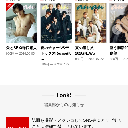
愛とSEX/寺西拓人
夏のチャージ&デ
夏の癒し旅
整う腸活20
トックスRecipe/K
2026/NEWS
島健
980円 — 2026.08.05
…
880円 — 2026.07.22
880円 — 202
880円 — 2026.07.29
Look!
編集部からのお知らせ
誌面を撮影・スクショしてSNS等にアップする
ことは法律で禁止されています。