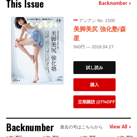
This Issue
Backnumber
アンアン No. 2100
美脚美尻 強化塾/森
星
560円 — 2018.04.27
試し読み
購入
定期購読 (27%OFF)
Backnumber
View All
過去の号はこちらから
No. 2507
No. 2506
No. 2505
No. 2504