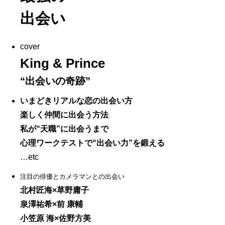
出会い
cover
King & Prince
“出会いの奇跡”
いまどきリアルな恋の出会い方
楽しく仲間に出会う方法
私が“天職”に出会うまで
心理ワークテストで“出会い力”を鍛える
…etc
注目の俳優とカメラマンとの出会い
北村匠海×草野庸子
泉澤祐希×前 康輔
小笠原 海×佐野方美