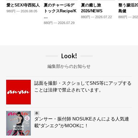
愛とSEX/寺西拓人
夏のチャージ&デ
夏の癒し旅
整う腸活20
トックスRecipe/K
2026/NEWS
島健
980円 — 2026.08.05
…
880円 — 2026.07.22
880円 — 202
880円 — 2026.07.29
Look!
編集部からのお知らせ
誌面を撮影・スクショしてSNS等にアップする
ことは法律で禁止されています。
本
ダンサー・振付師 NOSUKEさんによる人気連
載“ダンエク”がMOOKに！