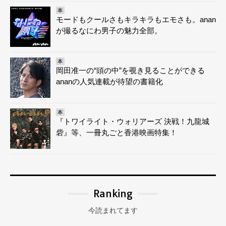
本
モードもクールさもキラキラもエモさも。anan
が撮るなにわ男子の魅力全部。
本
岡田准一の“頭の中”を覗き見ることができる
ananの人気連載が待望の書籍化
本
『トワイライト・ウォリアーズ 決戦！九龍城
砦』等、一冊丸ごと香港映画特集！
Ranking
今読まれてます