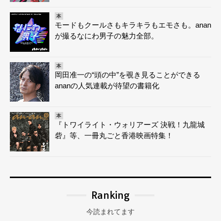
本
モードもクールさもキラキラもエモさも。anan
が撮るなにわ男子の魅力全部。
本
岡田准一の“頭の中”を覗き見ることができる
ananの人気連載が待望の書籍化
本
『トワイライト・ウォリアーズ 決戦！九龍城
砦』等、一冊丸ごと香港映画特集！
Ranking
今読まれてます