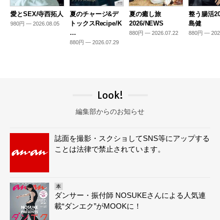
愛とSEX/寺西拓人
夏のチャージ&デ
夏の癒し旅
整う腸活20
トックスRecipe/K
2026/NEWS
島健
980円 — 2026.08.05
…
880円 — 2026.07.22
880円 — 202
880円 — 2026.07.29
Look!
編集部からのお知らせ
誌面を撮影・スクショしてSNS等にアップする
ことは法律で禁止されています。
本
ダンサー・振付師 NOSUKEさんによる人気連
載“ダンエク”がMOOKに！