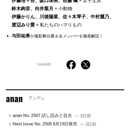
伊藤理々杏、阪口珠美、佐藤 楓
×
女子文具
鈴木絢音、向井葉月
×
小動物
伊藤かりん、川後陽菜、佐々木琴子、中村麗乃、
渡辺みり愛
×
私たちのハマりもの
与田祐希
が撮影舞台裏＆全メンバーを徹底解説！
SHARE
anan
アンアン
anan No. 2507 試し読みと目次
— 3日前
Next Issue No. 2508 8月19日発売
— 3日前