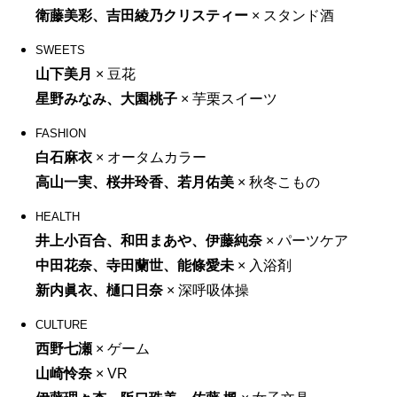
衛藤美彩、吉田綾乃クリスティー
×
スタンド酒
SWEETS
山下美月
×
豆花
星野みなみ、大園桃子
×
芋栗スイーツ
FASHION
白石麻衣
×
オータムカラー
高山一実、桜井玲香、若月佑美
×
秋冬こもの
HEALTH
井上小百合、和田まあや、伊藤純奈
×
パーツケア
中田花奈、寺田蘭世、能條愛未
×
入浴剤
新内眞衣、樋口日奈
×
深呼吸体操
CULTURE
西野七瀬
×
ゲーム
山崎怜奈
×
VR