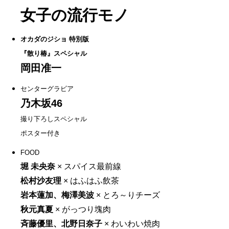
女子の流行モノ
オカダのジショ 特別版
『散り椿』スペシャル
岡田准一
センターグラビア
乃木坂46
撮り下ろしスペシャル
ポスター付き
FOOD
堀 未央奈
×
スパイス最前線
松村沙友理
×
はふはふ飲茶
岩本蓮加、梅澤美波
×
とろ～りチーズ
秋元真夏
×
がっつり塊肉
斉藤優里、北野日奈子
×
わいわい焼肉