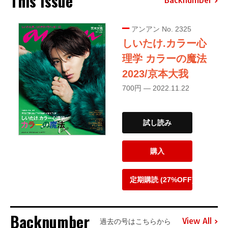
This Issue
Backnumber
アンアン No. 2325
しいたけ.カラー心
理学 カラーの魔法
2023/京本大我
700円 — 2022.11.22
試し読み
購入
定期購読 (27%OFF)
Backnumber
View All
過去の号はこちらから