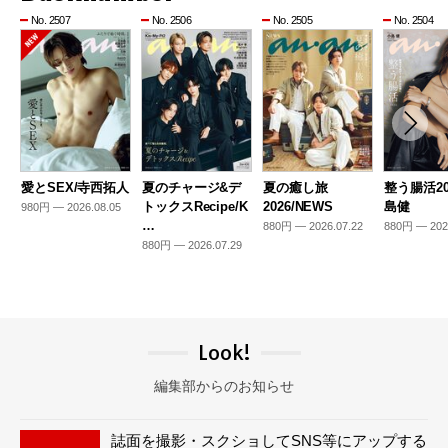
No. 2507
No. 2506
No. 2505
No. 2504
愛とSEX/寺西拓人
夏のチャージ&デ
夏の癒し旅
整う腸活20
トックスRecipe/K
2026/NEWS
島健
980円 — 2026.08.05
…
880円 — 2026.07.22
880円 — 202
880円 — 2026.07.29
Look!
編集部からのお知らせ
誌面を撮影・スクショしてSNS等にアップする