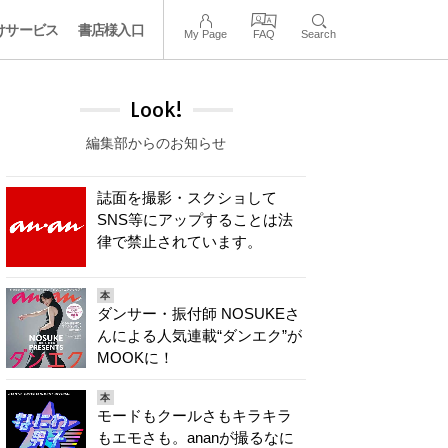
けサービス
書店様入口
My Page
FAQ
Search
Look!
編集部からのお知らせ
誌面を撮影・スクショして
SNS等にアップすることは法
律で禁止されています。
本
ダンサー・振付師 NOSUKEさ
んによる人気連載“ダンエク”が
MOOKに！
本
モードもクールさもキラキラ
もエモさも。ananが撮るなに