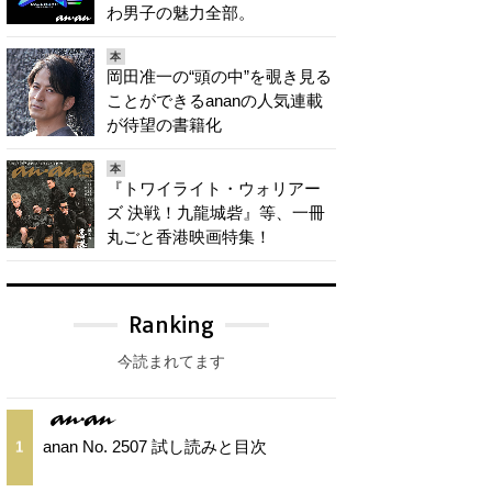
わ男子の魅力全部。
本
岡田准一の“頭の中”を覗き見る
ことができるananの人気連載
が待望の書籍化
本
『トワイライト・ウォリアー
ズ 決戦！九龍城砦』等、一冊
丸ごと香港映画特集！
Ranking
今読まれてます
anan No. 2507 試し読みと目次
1