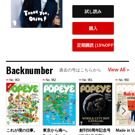
試し読み
購入
定期購読 (15%OFF)
Backnumber
View All
過去の号はこちらから
No. 953
No. 952
No. 951
No. 950
これが僕の仕事。
東京から南へ。
創刊50周年記念号
Made in U