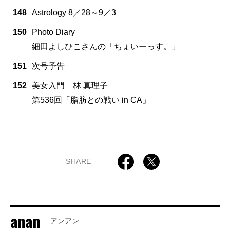
148
Astrology 8／28～9／3
150
Photo Diary
細田よしひこさんの「ちょいーっす。」
151
次号予告
152
美女入門 林 真理子
第536回「脂肪との戦い in CA」
SHARE
anan
アンアン