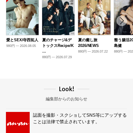
愛とSEX/寺西拓人
夏のチャージ&デ
夏の癒し旅
整う腸活20
トックスRecipe/K
2026/NEWS
島健
980円 — 2026.08.05
…
880円 — 2026.07.22
880円 — 202
880円 — 2026.07.29
Look!
編集部からのお知らせ
誌面を撮影・スクショしてSNS等にアップする
ことは法律で禁止されています。