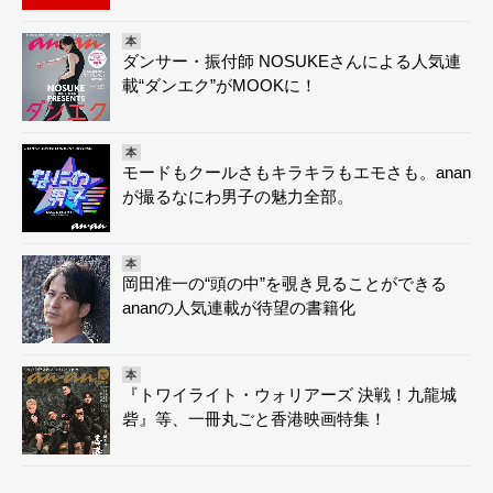
本
ダンサー・振付師 NOSUKEさんによる人気連
載“ダンエク”がMOOKに！
本
モードもクールさもキラキラもエモさも。anan
が撮るなにわ男子の魅力全部。
本
岡田准一の“頭の中”を覗き見ることができる
ananの人気連載が待望の書籍化
本
『トワイライト・ウォリアーズ 決戦！九龍城
砦』等、一冊丸ごと香港映画特集！