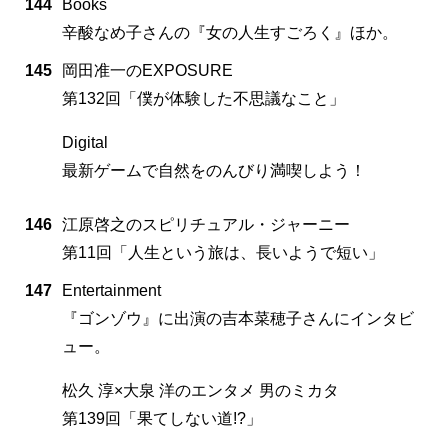
144
Books
辛酸なめ子さんの『女の人生すごろく』ほか。
145
岡田准一のEXPOSURE
第132回「僕が体験した不思議なこと」
Digital
最新ゲームで自然をのんびり満喫しよう！
146
江原啓之のスピリチュアル・ジャーニー
第11回「人生という旅は、長いようで短い」
147
Entertainment
『ゴンゾウ』に出演の吉本菜穂子さんにインタビ
ュー。
松久 淳×大泉 洋のエンタメ 男のミカタ
第139回「果てしない道!?」