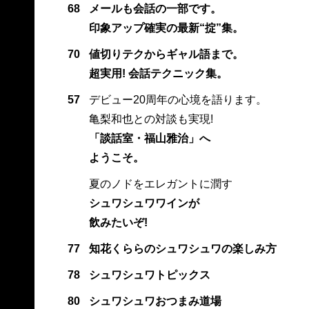
68
メールも会話の一部です。
印象アップ確実の最新“掟”集。
70
値切りテクからギャル語まで。
超実用! 会話テクニック集。
57
デビュー20周年の心境を語ります。
亀梨和也との対談も実現!
「談話室・福山雅治」へ
ようこそ。
夏のノドをエレガントに潤す
シュワシュワワインが
飲みたいぞ!
77
知花くららのシュワシュワの楽しみ方
78
シュワシュワトピックス
80
シュワシュワおつまみ道場