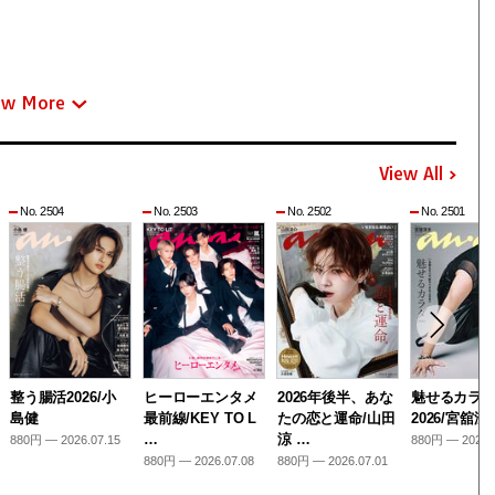
ew More
View All
No. 2504
No. 2503
No. 2502
No. 2501
整う腸活2026/小
ヒーローエンタメ
2026年後半、あな
魅せるカラ
島健
最前線/KEY TO L
たの恋と運命/山田
2026/宮舘涼
…
涼 …
880円 — 2026.07.15
880円 — 2026.
880円 — 2026.07.08
880円 — 2026.07.01