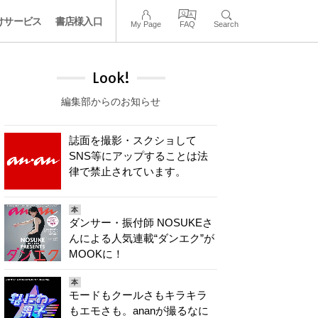
けサービス
書店様入口
My Page
FAQ
Search
Look!
編集部からのお知らせ
誌面を撮影・スクショして
SNS等にアップすることは法
律で禁止されています。
本
ダンサー・振付師 NOSUKEさ
んによる人気連載“ダンエク”が
MOOKに！
本
モードもクールさもキラキラ
もエモさも。ananが撮るなに