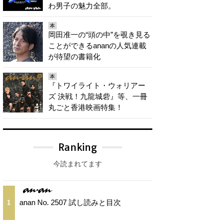
わ男子の魅力全部。
本
岡田准一の“頭の中”を覗き見る
ことができるananの人気連載
が待望の書籍化
本
『トワイライト・ウォリアー
ズ 決戦！九龍城砦』等、一冊
丸ごと香港映画特集！
Ranking
今読まれてます
anan No. 2507 試し読みと目次
1