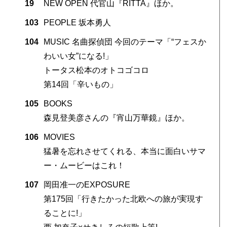
19
NEW OPEN 代官山『RITTA』ほか。
103
PEOPLE 坂本勇人
104
MUSIC 名曲探偵団 今回のテーマ「“フェスか
わいい女”になる!」
トータス松本のオトコゴコロ
第14回「辛いもの」
105
BOOKS
森見登美彦さんの『宵山万華鏡』ほか。
106
MOVIES
猛暑を忘れさせてくれる、本当に面白いサマ
ー・ムービーはこれ！
107
岡田准一のEXPOSURE
第175回「行きたかった北欧への旅が実現す
ることに!」