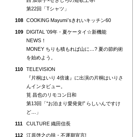
西 加奈子×せきしろの短歌上等!
第22回「Tシャツ」
108
COOKING Mayumi’sきれいキッチン60
109
DIGITAL ’09年・夏ケータイ☆新機能
NEWS！
MONEY ちりも積もれば山に…? 夏の節約術
を始めよう。
110
TELEVISION
『片桐はいり 4倍速』に出演の片桐はいりさ
んインタビュー。
筧 昌也のリモコン日和
第13回「“お泊まり愛発覚!” らしいんですけ
ど…」
111
CULTURE 織田信長
112
江原啓之の脱・不運期宣言!