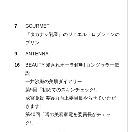
7
GOURMET
『タカナシ乳業』のジョエル・ロブションの
プリン
9
ANTENNA
16
BEAUTY 愛されオーラ解明! ロングセラー伝
説
一井沙織の美肌ダイアリー
第5回「初めてのスキンチェック!」
成宮寛貴 美容力向上委員長やらせていただ
きます!
第40回「噂の美容家電を委員長がチェッ
ク!」