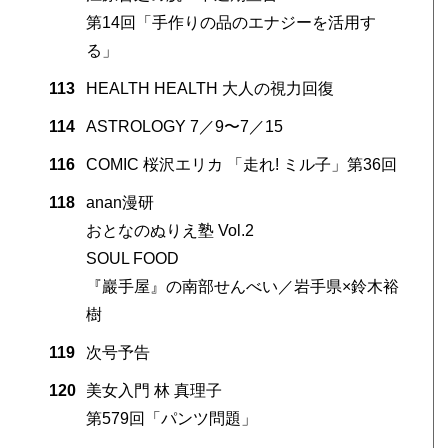
第14回「手作りの品のエナジーを活用す
る」
113
HEALTH HEALTH 大人の視力回復
114
ASTROLOGY 7／9〜7／15
116
COMIC 桜沢エリカ 「走れ! ミル子」第36回
118
anan漫研
おとなのぬりえ塾 Vol.2
SOUL FOOD
『巖手屋』の南部せんべい／岩手県×鈴木裕
樹
119
次号予告
120
美女入門 林 真理子
第579回「パンツ問題」