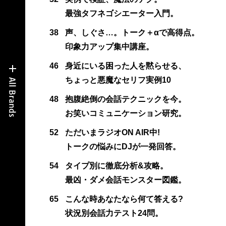
最強タフネゴシエーター入門。
38
声、しぐさ…。トーク＋αで高得点。
印象力アップ集中講座。
46
身近にいる困った人を黙らせる、
ちょっと悪魔なセリフ実例10
48
抱腹絶倒の会話テクニックを今。
お笑いコミュニケーション研究。
52
ただいまラジオON AIR中!
トークの悩みにDJが一発回答。
54
タイプ別に徹底分析&攻略。
最凶・ダメ会話モンスター図鑑。
65
こんな時あなたなら何て答える?
状況別会話力テスト24問。