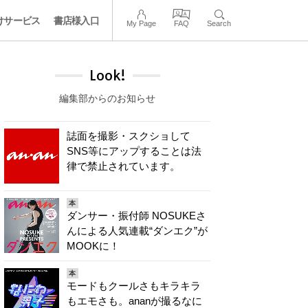
けサービス
書店様入口
My Page
FAQ
Search
Look!
編集部からのお知らせ
誌面を撮影・スクショして
SNS等にアップすることは法
律で禁止されています。
本
ダンサー・振付師 NOSUKEさ
んによる人気連載“ダンエク”が
MOOKに！
本
モードもクールさもキラキラ
もエモさも。ananが撮るなに