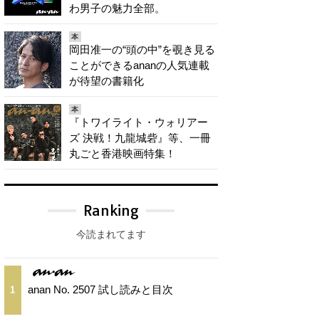
わ男子の魅力全部。
本
岡田准一の“頭の中”を覗き見る
ことができるananの人気連載
が待望の書籍化
本
『トワイライト・ウォリアー
ズ 決戦！九龍城砦』等、一冊
丸ごと香港映画特集！
Ranking
今読まれてます
anan No. 2507 試し読みと目次
1