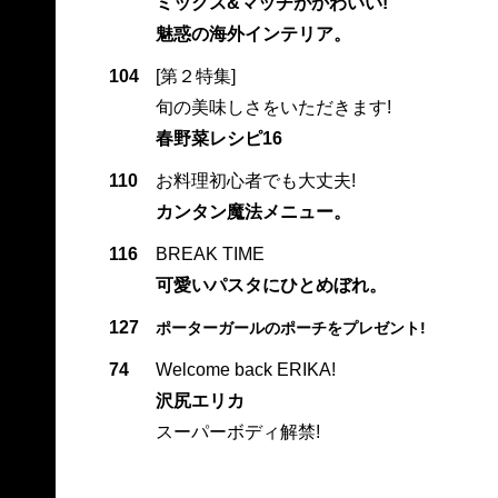
ミックス&マッチがかわいい!
魅惑の海外インテリア。
104
[第２特集]
旬の美味しさをいただきます!
春野菜レシピ16
110
お料理初心者でも大丈夫!
カンタン魔法メニュー。
116
BREAK TIME
可愛いパスタにひとめぼれ。
127
ポーターガールのポーチをプレゼント!
74
Welcome back ERIKA!
沢尻エリカ
スーパーボディ解禁!