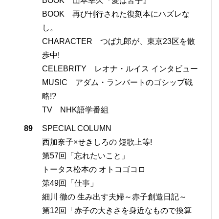
BOOK 山本幸久『愛は苦手』
BOOK 再び刊行された復刻本にハズレな
し。
CHARACTER つば九郎が、東京23区を散
歩中!
CELEBRITY レオナ・ルイス インタビュー
MUSIC アダム・ランバートのゴシップ戦
略!?
TV NHK語学番組
89
SPECIAL COLUMN
西加奈子×せきしろの 短歌上等!
第57回「忘れたいこと」
トータス松本の オトコゴコロ
第49回「仕事」
細川 徹の 生み出す夫婦～赤子創造日記～
第12回「赤子の大きさを身近なもので換算