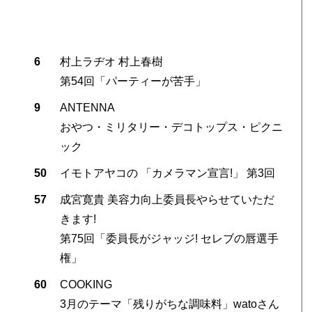
6
村上ラヂオ 村上春樹
第54回「パーティーが苦手」
9
ANTENNA
おやつ・ミリタリー・デコトップス・ピクニ
ック
50
イモトアヤコの 「カメラマン宣言!」 第3回
57
成宮寛貴 美容力向上委員長やらせていただ
きます!
第75回「委員長がジャッジ! セレブの唇選手
権」
60
COOKING
3月のテーマ「残りがちな調味料」watoさん