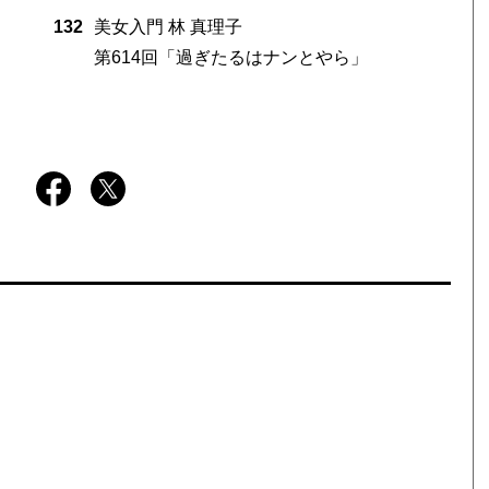
132
美女入門 林 真理子
第614回「過ぎたるはナンとやら」