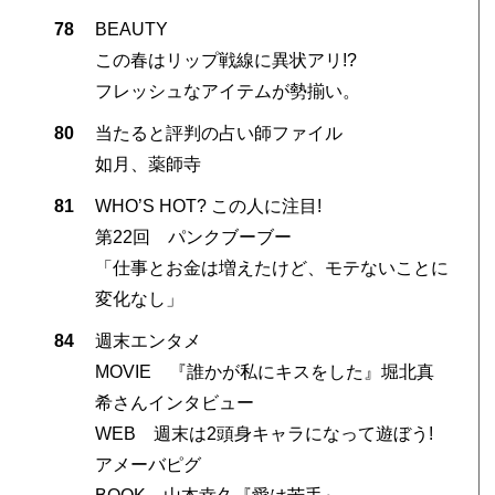
78
BEAUTY
この春はリップ戦線に異状アリ!?
フレッシュなアイテムが勢揃い。
80
当たると評判の占い師ファイル
如月、薬師寺
81
WHO’S HOT? この人に注目!
第22回 パンクブーブー
「仕事とお金は増えたけど、モテないことに
変化なし」
84
週末エンタメ
MOVIE 『誰かが私にキスをした』堀北真
希さんインタビュー
WEB 週末は2頭身キャラになって遊ぼう!
アメーバピグ