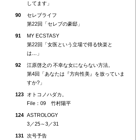
してます」
90
セレブライフ
第22回「セレブの豪邸」
91
MY ECSTASY
第22回「女医という立場で得る快楽と
は…」
92
江原啓之の 不幸な女にならない方法。
第4回「あなたは『方向性美』を放っていま
すか?」
123
オトコノハダカ。
File：09 竹村陽平
124
ASTROLOGY
3／25～3／31
131
次号予告