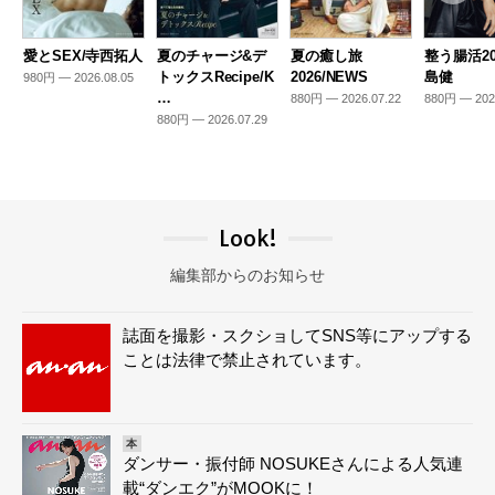
愛とSEX/寺西拓人
夏のチャージ&デ
夏の癒し旅
整う腸活20
トックスRecipe/K
2026/NEWS
島健
980円 — 2026.08.05
…
880円 — 2026.07.22
880円 — 202
880円 — 2026.07.29
Look!
編集部からのお知らせ
誌面を撮影・スクショしてSNS等にアップする
ことは法律で禁止されています。
本
ダンサー・振付師 NOSUKEさんによる人気連
載“ダンエク”がMOOKに！