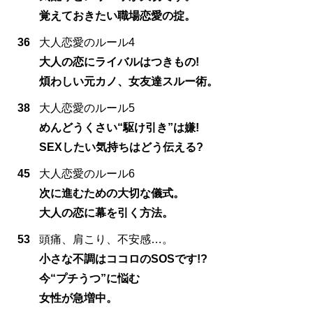
覚えておきたい職場恋愛の掟。
36
大人恋愛のルール4
大人の恋にライバルはつきもの!
煩わしい元カノ、女友達スルー術。
38
大人恋愛のルール5
めんどうくさい“駆け引き”は嫌!
SEXしたい気持ちはどう伝える?
45
大人恋愛のルール6
次に進むための大切な儀式。
大人の恋に幕を引く方法。
53
頭痛、肩こり、不安感…。
小さな不調はココロのSOSです!?
今“プチうつ”に悩む
女性が急増中。