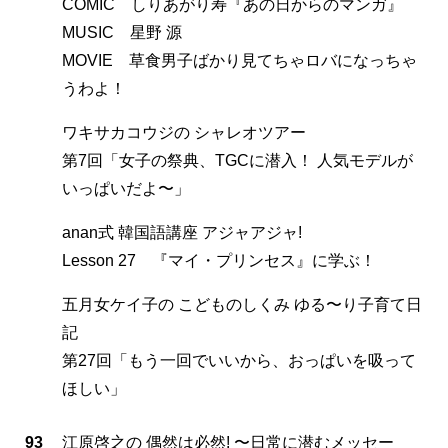
COMIC しりあがり寿『あの日からのマンガ』
MUSIC 星野 源
MOVIE 草食男子ばかり見てちゃロバになっちゃ
うわよ！
ワキサカコウジの シャレオツアー
第7回「女子の祭典、TGCに潜入！ 人気モデルが
いっぱいだよ〜」
anan式 韓国語講座 アジャアジャ!
Lesson 27 『マイ・プリンセス』に学ぶ！
五月女ケイ子の こどものしくみ ゆる〜り子育て日
記
第27回「もう一回でいいから、おっぱいを吸って
ほしい」
93
江原啓之の 偶然は必然! 〜日常に潜むメッセー