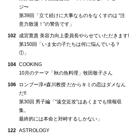
ジ〜
第39回「立て続けに大事なものをなくすのは “注
意力散漫！”の警告です」
102
成宮寛貴 美容力向上委員長やらせていただきます!
第150回「いま女の子たちは何に悩んでいる？
①」
104
COOKING
10月のテーマ「秋の魚料理」牧田敬子さん
106
ロンブー淳×森川教授 だからキミの恋はダメなん
だ!!
第30回 男子編「“遠交近攻”はあくまでも情報収
集。
最終的には本命と対峙するしかない」
122
ASTROLOGY