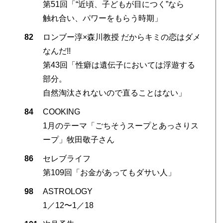
第51回「“近頃、子どもが目につく”なら
触れ合い、パワーをもらう時期」
82
ロンブー淳×森川教授 だからキミの恋はダメ
なんだ!!
第43回「性癖は遺伝子においては浮遊する
部分。
自然淘汰されないので直ることはない」
84
COOKING
1月のテーマ「ごちそうスープとあっさりス
ープ」牧田敬子さん
86
セレブライフ
第109回「お金があってもダサい人」
98
ASTROLOGY
1／12〜1／18