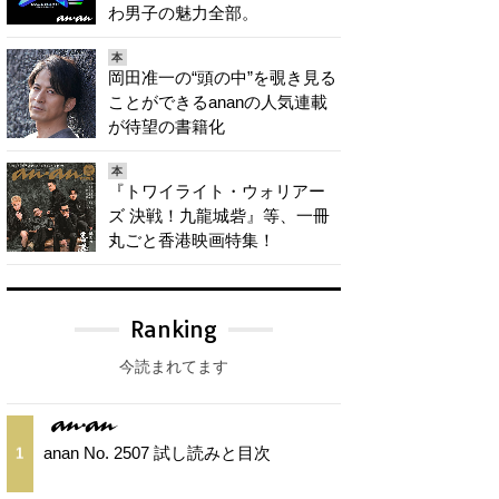
わ男子の魅力全部。
本
岡田准一の“頭の中”を覗き見る
ことができるananの人気連載
が待望の書籍化
本
『トワイライト・ウォリアー
ズ 決戦！九龍城砦』等、一冊
丸ごと香港映画特集！
Ranking
今読まれてます
anan No. 2507 試し読みと目次
1