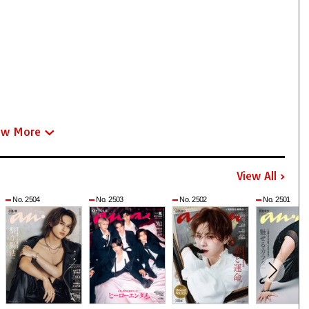
ew More
View All
No. 2504
No. 2503
No. 2502
No. 2501