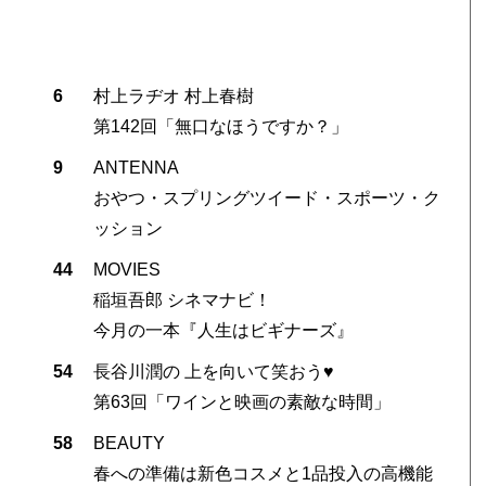
6
村上ラヂオ 村上春樹
第142回「無口なほうですか？」
9
ANTENNA
おやつ・スプリングツイード・スポーツ・ク
ッション
44
MOVIES
稲垣吾郎 シネマナビ！
今月の一本『人生はビギナーズ』
54
長谷川潤の 上を向いて笑おう♥
第63回「ワインと映画の素敵な時間」
58
BEAUTY
春への準備は新色コスメと1品投入の高機能