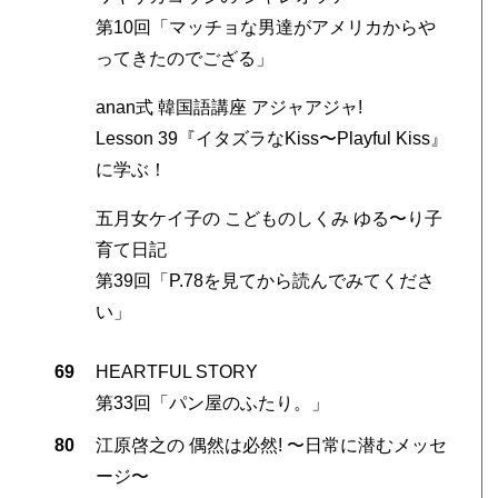
第10回「マッチョな男達がアメリカからや
ってきたのでござる」
anan式 韓国語講座 アジャアジャ!
Lesson 39『イタズラなKiss〜Playful Kiss』
に学ぶ！
五月女ケイ子の こどものしくみ ゆる〜り子
育て日記
第39回「P.78を見てから読んでみてくださ
い」
69
HEARTFUL STORY
第33回「パン屋のふたり。」
80
江原啓之の 偶然は必然! 〜日常に潜むメッセ
ージ〜