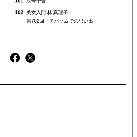
101
次号予告
102
美女入門 林 真理子
第702回「チバソムでの思い出」