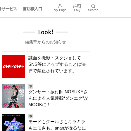
けサービス
書店様入口
My Page
FAQ
Search
Look!
編集部からのお知らせ
誌面を撮影・スクショして
SNS等にアップすることは法
律で禁止されています。
本
ダンサー・振付師 NOSUKEさ
んによる人気連載“ダンエク”が
MOOKに！
本
モードもクールさもキラキラ
もエモさも。ananが撮るなに