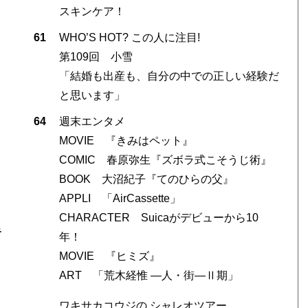
スキンケア！
61
WHO’S HOT? この人に注目!
第109回 小雪
「結婚も出産も、自分の中での正しい経験だ
と思います」
64
週末エンタメ
MOVIE 『きみはペット』
COMIC 春原弥生『ズボラ式こそうじ術』
BOOK 大沼紀子『てのひらの父』
APPLI 「AirCassette」
CHARACTER Suicaがデビューから10
キ
年！
MOVIE 『ヒミズ』
ART 「荒木経惟 ―人・街―Ⅱ期」
ワキサカコウジの シャレオツアー