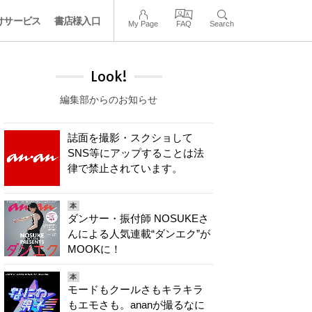
けサービス
書店様入口
My Page
FAQ
Search
Look!
編集部からのお知らせ
誌面を撮影・スクショして
SNS等にアップすることは法
律で禁止されています。
本
ダンサー・振付師 NOSUKEさ
んによる人気連載“ダンエク”が
MOOKに！
本
モードもクールさもキラキラ
もエモさも。ananが撮るなに