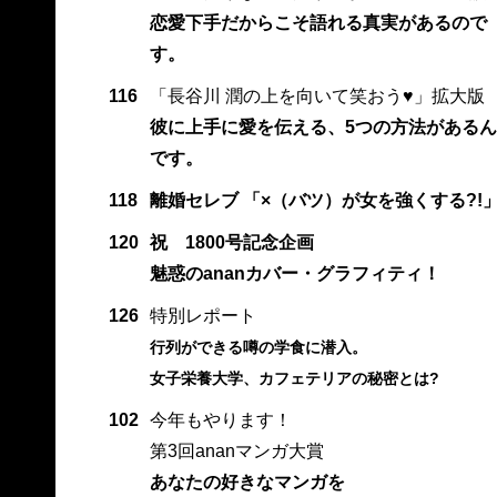
恋愛下手だからこそ語れる真実があるので
す。
116
「長谷川 潤の上を向いて笑おう♥」拡大版
彼に上手に愛を伝える、5つの方法があるん
です。
118
離婚セレブ 「×（バツ）が女を強くする?!
120
祝 1800号記念企画
魅惑のananカバー・グラフィティ！
126
特別レポート
行列ができる噂の学食に潜入。
女子栄養大学、カフェテリアの秘密とは?
102
今年もやります！
第3回ananマンガ大賞
あなたの好きなマンガを