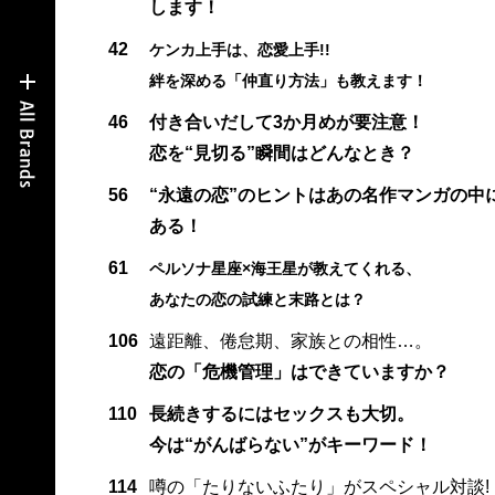
します！
42
ケンカ上手は、恋愛上手!!
絆を深める「仲直り方法」も教えます！
46
付き合いだして3か月めが要注意！
恋を“見切る”瞬間はどんなとき？
56
“永遠の恋”のヒントはあの名作マンガの中
ある！
61
ペルソナ星座×海王星が教えてくれる、
あなたの恋の試練と末路とは？
106
遠距離、倦怠期、家族との相性…。
恋の「危機管理」はできていますか？
110
長続きするにはセックスも大切。
今は“がんばらない”がキーワード！
114
噂の「たりないふたり」がスペシャル対談!