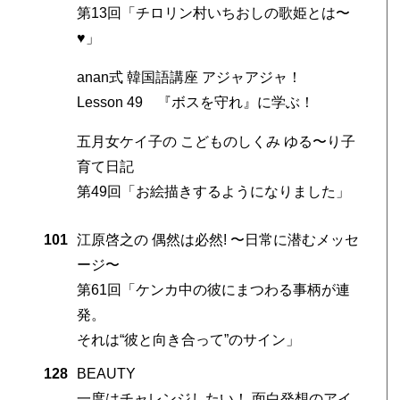
第13回「チロリン村いちおしの歌姫とは〜
♥」
anan式 韓国語講座 アジャアジャ！
Lesson 49 『ボスを守れ』に学ぶ！
五月女ケイ子の こどものしくみ ゆる〜り子
」
育て日記
第49回「お絵描きするようになりました」
101
江原啓之の 偶然は必然! 〜日常に潜むメッセ
ージ〜
第61回「ケンカ中の彼にまつわる事柄が連
発。
それは“彼と向き合って”のサイン」
128
BEAUTY
一度はチャレンジしたい！ 面白発想のアイ