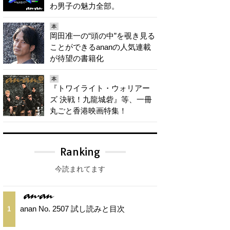
わ男子の魅力全部。
本
岡田准一の“頭の中”を覗き見る
ことができるananの人気連載
が待望の書籍化
本
『トワイライト・ウォリアー
ズ 決戦！九龍城砦』等、一冊
丸ごと香港映画特集！
Ranking
今読まれてます
anan No. 2507 試し読みと目次
1