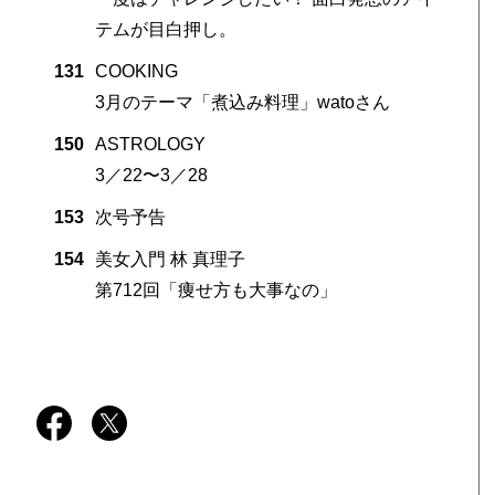
テムが目白押し。
131
COOKING
3月のテーマ「煮込み料理」watoさん
150
ASTROLOGY
3／22〜3／28
153
次号予告
154
美女入門 林 真理子
第712回「痩せ方も大事なの」