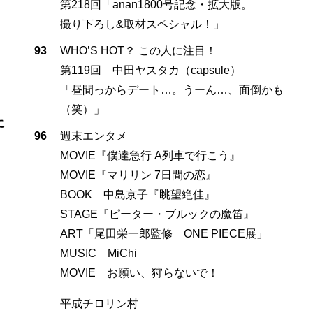
第218回「anan1800号記念・拡大版。
撮り下ろし&取材スペシャル！」
93
WHO’S HOT？ この人に注目！
第119回 中田ヤスタカ（capsule）
「昼間っからデート…。うーん…、面倒かも
（笑）」
に
96
週末エンタメ
MOVIE『僕達急行 A列車で行こう』
MOVIE『マリリン 7日間の恋』
BOOK 中島京子『眺望絶佳』
STAGE『ピーター・ブルックの魔笛』
ART「尾田栄一郎監修 ONE PIECE展」
MUSIC MiChi
MOVIE お願い、狩らないで！
平成チロリン村