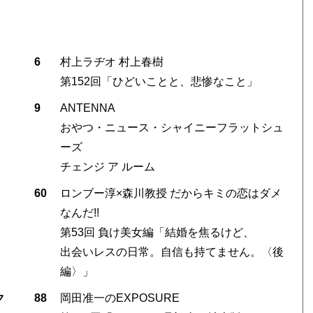
6
村上ラヂオ 村上春樹
第152回「ひどいことと、悲惨なこと」
9
ANTENNA
おやつ・ニュース・シャイニーフラットシュ
ーズ
チェンジ ア ルーム
60
ロンブー淳×森川教授 だからキミの恋はダメ
なんだ!!
第53回 負け美女編「結婚を焦るけど、
出会いレスの日常。自信も持てません。〈後
編〉」
ク
88
岡田准一のEXPOSURE