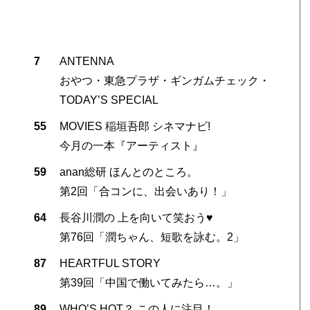
7
ANTENNA
おやつ・東急プラザ・ギンガムチェック・
TODAY’S SPECIAL
55
MOVIES 稲垣吾郎 シネマナビ!
今月の一本『アーティスト』
59
anan総研 ほんとのところ。
第2回「合コンに、出会いあり！」
64
長谷川潤の 上を向いて笑おう♥
第76回「潤ちゃん、短歌を詠む。2」
87
HEARTFUL STORY
第39回「中国で働いてみたら…。」
89
WHO’S HOT？ この人に注目！