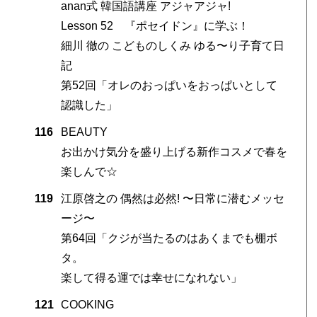
anan式 韓国語講座 アジャアジャ!
Lesson 52 『ポセイドン』に学ぶ！
細川 徹の こどものしくみ ゆる〜り子育て日
記
第52回「オレのおっぱいをおっぱいとして
認識した」
116
BEAUTY
お出かけ気分を盛り上げる新作コスメで春を
楽しんで☆
119
江原啓之の 偶然は必然! 〜日常に潜むメッセ
ージ〜
第64回「クジが当たるのはあくまでも棚ボ
タ。
楽して得る運では幸せになれない」
121
COOKING