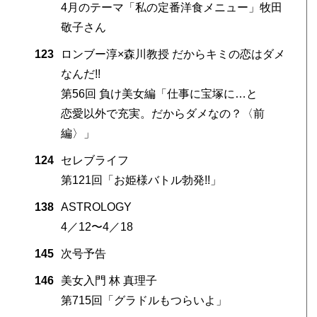
4月のテーマ「私の定番洋食メニュー」牧田
敬子さん
123
ロンブー淳×森川教授 だからキミの恋はダメ
なんだ!!
第56回 負け美女編「仕事に宝塚に…と
恋愛以外で充実。だからダメなの？〈前
編〉」
124
セレブライフ
第121回「お姫様バトル勃発!!」
138
ASTROLOGY
4／12〜4／18
145
次号予告
146
美女入門 林 真理子
第715回「グラドルもつらいよ」