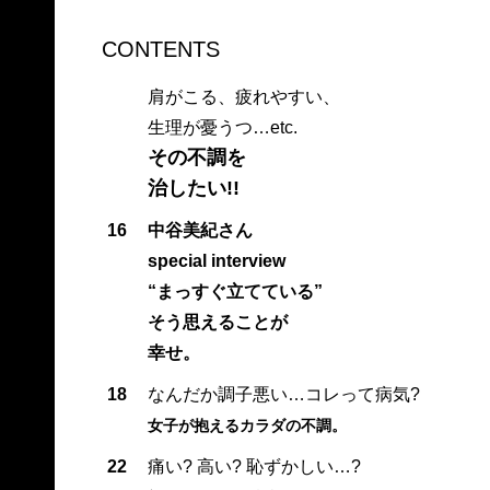
CONTENTS
肩がこる、疲れやすい、
生理が憂うつ…etc.
その不調を
治したい!!
16
中谷美紀さん
special interview
“まっすぐ立てている”
そう思えることが
幸せ。
18
なんだか調子悪い…コレって病気?
女子が抱えるカラダの不調。
22
痛い? 高い? 恥ずかしい…?