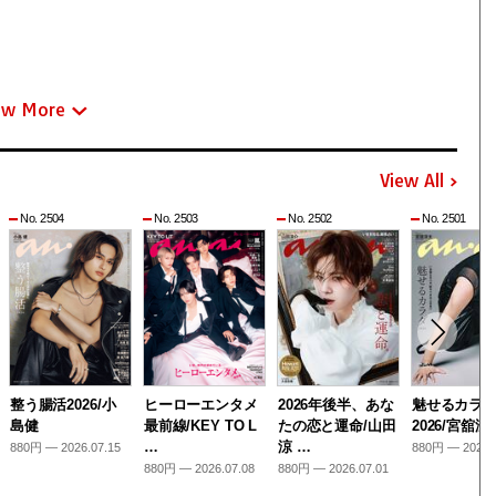
ew More
View All
No. 2504
No. 2503
No. 2502
No. 2501
整う腸活2026/小
ヒーローエンタメ
2026年後半、あな
魅せるカラ
島健
最前線/KEY TO L
たの恋と運命/山田
2026/宮舘涼
…
涼 …
880円 — 2026.07.15
880円 — 2026.
880円 — 2026.07.08
880円 — 2026.07.01