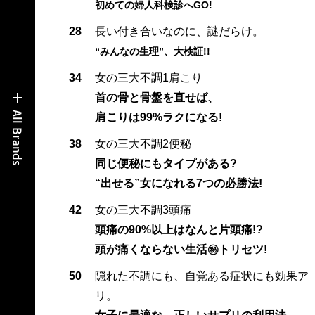
初めての婦人科検診へGO!
28
長い付き合いなのに、謎だらけ。
“みんなの生理”、大検証!!
34
女の三大不調1肩こり
首の骨と骨盤を直せば、
肩こりは99%ラクになる!
38
女の三大不調2便秘
同じ便秘にもタイプがある?
“出せる”女になれる7つの必勝法!
42
女の三大不調3頭痛
頭痛の90%以上はなんと片頭痛!?
頭が痛くならない生活㊙トリセツ!
50
隠れた不調にも、自覚ある症状にも効果ア
リ。