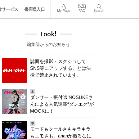
けサービス
書店様入口
My Page
FAQ
Search
Look!
編集部からのお知らせ
誌面を撮影・スクショして
SNS等にアップすることは法
律で禁止されています。
本
ダンサー・振付師 NOSUKEさ
んによる人気連載“ダンエク”が
MOOKに！
本
モードもクールさもキラキラ
もエモさも。ananが撮るなに