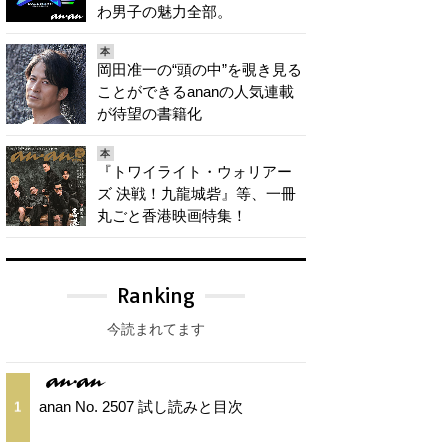
わ男子の魅力全部。
本
岡田准一の“頭の中”を覗き見る
ことができるananの人気連載
が待望の書籍化
本
『トワイライト・ウォリアー
ズ 決戦！九龍城砦』等、一冊
丸ごと香港映画特集！
Ranking
今読まれてます
anan No. 2507 試し読みと目次
1