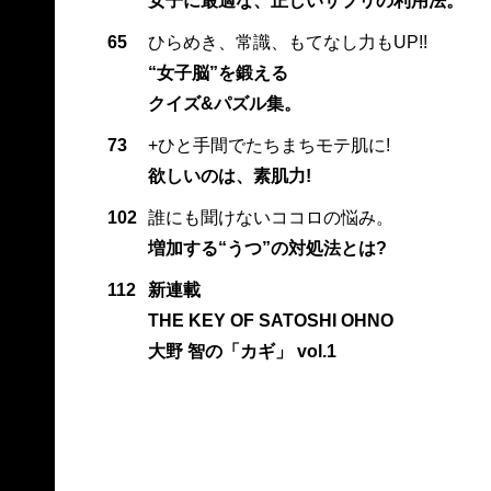
女子に最適な、正しいサプリの利用法。
65
ひらめき、常識、もてなし力もUP!!
“女子脳”を鍛える
クイズ&パズル集。
73
+ひと手間でたちまちモテ肌に!
欲しいのは、素肌力!
102
誰にも聞けないココロの悩み。
増加する“うつ”の対処法とは?
112
新連載
THE KEY OF SATOSHI OHNO
大野 智の「カギ」 vol.1