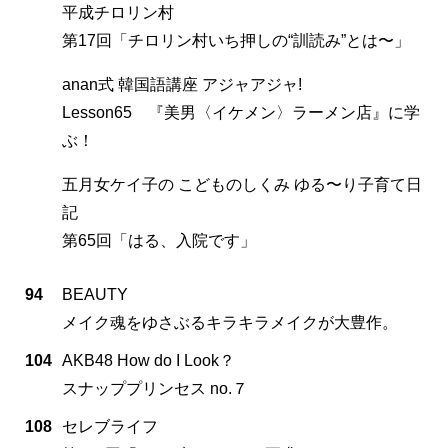
平成チロリン村
第17回「チロリン村いち押しの“訓読み”とは〜」
anan式 韓国語講座 アジャアジャ!
Lesson65 『美男〈イケメン〉ラーメン店』に学
ぶ！
五月女ケイ子の こどものしくみ ゆる〜り子育て日
記
第65回「はる、入院です」
94
BEAUTY
メイク魂をゆさぶるキラキラメイクが大豊作。
104
AKB48 How do I Look？
スナッププリンセス no.７
108
セレブライフ