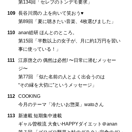
第134回「セレブのトンデモ要求」
109
長谷川潤の 上を向いて笑おう♥
第89回「夏に聴きたい音楽、4枚選びました」
110
anan総研 ほんとのところ。
第15回「半数以上の女子が、月に約1万円を習い
事に使っている！」
111
江原啓之の 偶然は必然! 〜日常に潜むメッセー
ジ〜
第77回 「似た名前の人とよく出会うのは
“その縁を大切に”というメッセージ」
112
COOKING
今月のテーマ「冷たいお惣菜」watoさん
113
新連載 短期集中連載
ギャル曽根流 大食いHAPPYダイエット＠anan