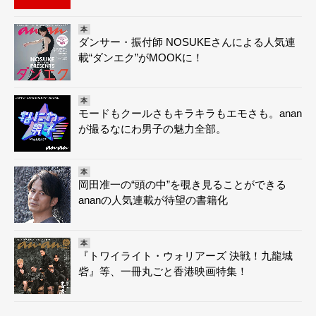
本
ダンサー・振付師 NOSUKEさんによる人気連
載“ダンエク”がMOOKに！
本
モードもクールさもキラキラもエモさも。anan
が撮るなにわ男子の魅力全部。
本
岡田准一の“頭の中”を覗き見ることができる
ananの人気連載が待望の書籍化
本
『トワイライト・ウォリアーズ 決戦！九龍城
砦』等、一冊丸ごと香港映画特集！