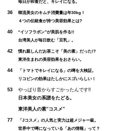
毎日が和食だと、キレイになる。
36
韓流美女のキムチ消費量は年30kg！
４つの伝統食が持つ美容効果とは?
40
“イソフラボン”が美肌を作る!!
台湾美人が毎日飲む「豆乳」。
42
慣れ親しんだお茶こそ「美の素」だった!?
東洋生まれの美容効果をおさらい。
44
「トマトでキレイになる」の噂を大検証。
リコピンの効果はたしかにスゴいらしい！
53
やっぱり昔からすごかったんです!!
日本美女の系譜をたどる。
東洋美人の素“コスメ”
77
「Jコスメ」の人気と実力は超メジャー級。
世界中で噂になっている「あの情報」って？