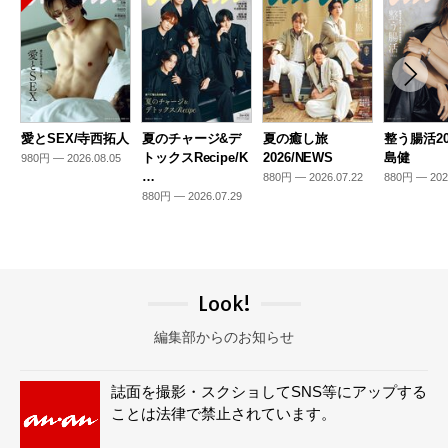
愛とSEX/寺西拓人
夏のチャージ&デ
夏の癒し旅
整う腸活20
トックスRecipe/K
2026/NEWS
島健
980円 — 2026.08.05
…
880円 — 2026.07.22
880円 — 202
880円 — 2026.07.29
Look!
編集部からのお知らせ
誌面を撮影・スクショしてSNS等にアップする
ことは法律で禁止されています。