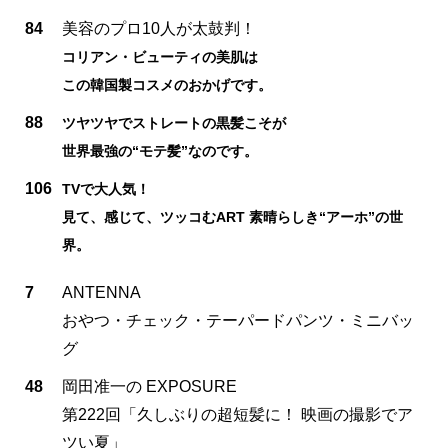
84
美容のプロ10人が太鼓判！
コリアン・ビューティの美肌は
この韓国製コスメのおかげです。
88
ツヤツヤでストレートの黒髪こそが
世界最強の“モテ髪”なのです。
106
TVで大人気！
見て、感じて、ツッコむART 素晴らしき“アーホ”の世
界。
7
ANTENNA
おやつ・チェック・テーパードパンツ・ミニバッ
グ
48
岡田准一の EXPOSURE
第222回「久しぶりの超短髪に！ 映画の撮影でア
ツい夏」