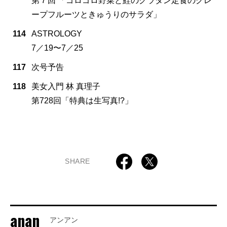
第７回 「ゴロゴロ野菜と鮭のグラタン定食のグレ
ープフルーツときゅうりのサラダ」
114
ASTROLOGY
7／19〜7／25
117
次号予告
118
美女入門 林 真理子
第728回「特典は生写真!?」
SHARE
anan
アンアン