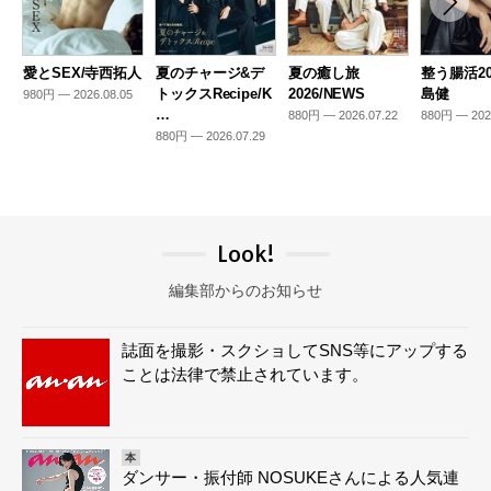
愛とSEX/寺西拓人
夏のチャージ&デ
夏の癒し旅
整う腸活20
トックスRecipe/K
2026/NEWS
島健
980円 — 2026.08.05
…
880円 — 2026.07.22
880円 — 202
880円 — 2026.07.29
Look!
編集部からのお知らせ
誌面を撮影・スクショしてSNS等にアップする
ことは法律で禁止されています。
本
ダンサー・振付師 NOSUKEさんによる人気連