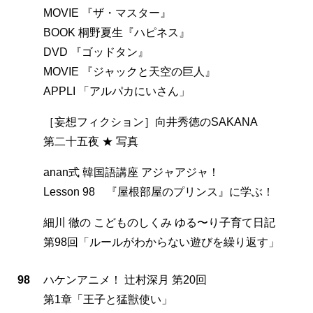
MOVIE 『ザ・マスター』
BOOK 桐野夏生『ハピネス』
DVD 『ゴッドタン』
MOVIE 『ジャックと天空の巨人』
APPLI 「アルパカにいさん」
［妄想フィクション］向井秀徳のSAKANA
第二十五夜 ★ 写真
anan式 韓国語講座 アジャアジャ！
Lesson 98 『屋根部屋のプリンス』に学ぶ！
細川 徹の こどものしくみ ゆる〜り子育て日記
第98回「ルールがわからない遊びを繰り返す」
98
ハケンアニメ！ 辻村深月 第20回
第1章「王子と猛獣使い」