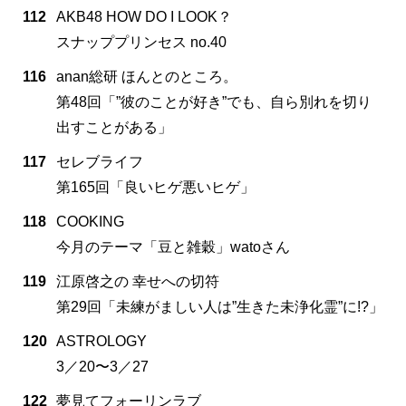
112
AKB48 HOW DO I LOOK？
スナッププリンセス no.40
116
anan総研 ほんとのところ。
第48回「”彼のことが好き”でも、自ら別れを切り
出すことがある」
117
セレブライフ
第165回「良いヒゲ悪いヒゲ」
118
COOKING
今月のテーマ「豆と雑穀」watoさん
119
江原啓之の 幸せへの切符
第29回「未練がましい人は”生きた未浄化霊”に!?」
120
ASTROLOGY
3／20〜3／27
122
夢見てフォーリンラブ