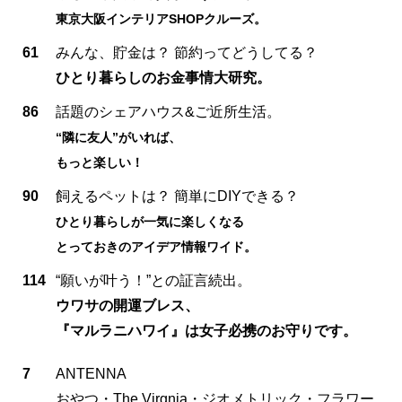
東京大阪インテリアSHOPクルーズ。
61
みんな、貯金は？ 節約ってどうしてる？
ひとり暮らしのお金事情大研究。
86
話題のシェアハウス&ご近所生活。
“隣に友人”がいれば、
もっと楽しい！
90
飼えるペットは？ 簡単にDIYできる？
ひとり暮らしが一気に楽しくなる
とっておきのアイデア情報ワイド。
114
“願いが叶う！”との証言続出。
ウワサの開運ブレス、
『マルラニハワイ』は女子必携のお守りです。
7
ANTENNA
おやつ・The Virgnia・ジオメトリック・フラワー