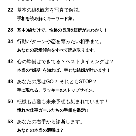
22
基本の線&観方を写真で解説。
手相を読み解くキーワード集。
28
基本3線だけで、性格の長所&短所が丸わかり！
34
行動パターンや恋を育みたい相手まで。
あなたの恋愛傾向をすべて読み取ります。
42
心の準備はできてる？ベストタイミングは？
本当の”婚期”を知れば、幸せな結婚が叶います！
48
あなたの恋はGO？ それともSTOP？
手に現れる、ラッキー&ストップサイン。
50
転機も苦難も未来予想も刻まれています!!
憧れお仕事ガールたちの手相を鑑定!!
53
あなたの右手から診断します。
あなたの本当の適職は？