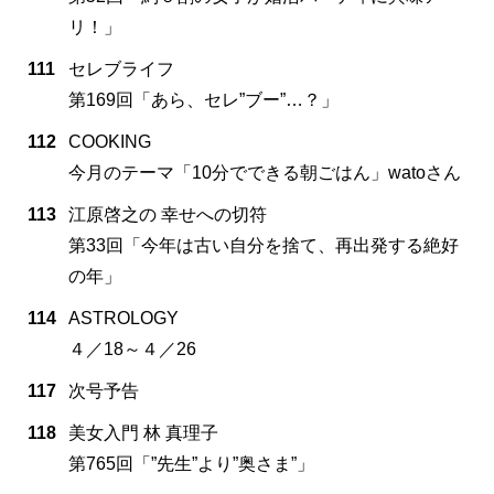
リ！」
111
セレブライフ
第169回「あら、セレ”ブー”…？」
112
COOKING
今月のテーマ「10分でできる朝ごはん」watoさん
113
江原啓之の 幸せへの切符
第33回「今年は古い自分を捨て、再出発する絶好
の年」
114
ASTROLOGY
４／18～４／26
117
次号予告
118
美女入門 林 真理子
第765回「”先生”より”奥さま”」