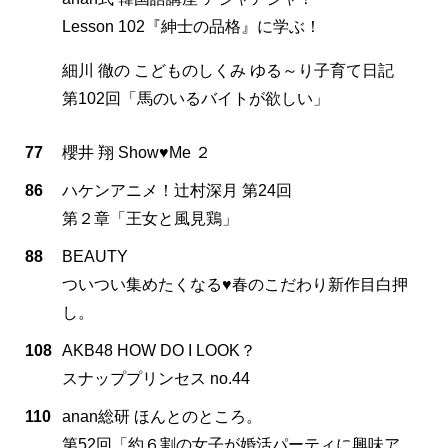
Lesson 102『紳士の品格』に学ぶ！
細川 徹の こどものしくみ ゆる～り子育て日記
第102回「馬のいるバイトが欲しい」
77
櫻井 翔 Show♥Me ２
86
ハケンアニメ！辻村深月 第24回
第２章「王女と風見鶏」
88
BEAUTY
ついつい集めたくなる♥春のこだわり新作目白押
し。
108
AKB48 HOW DO I LOOK？
スナッププリンセス no.44
110
anan総研 ほんとのところ。
第52回「約６割の女子が婚活パーティに興味ア