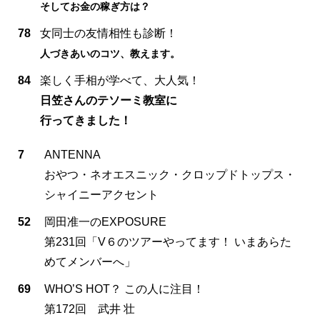
そしてお金の稼ぎ方は？
78
女同士の友情相性も診断！
人づきあいのコツ、教えます。
84
楽しく手相が学べて、大人気！
日笠さんのテソーミ教室に
行ってきました！
7
ANTENNA
おやつ・ネオエスニック・クロップドトップス・
シャイニーアクセント
52
岡田准一のEXPOSURE
第231回「V６のツアーやってます！ いまあらた
めてメンバーへ」
69
WHO’S HOT？ この人に注目！
第172回 武井 壮