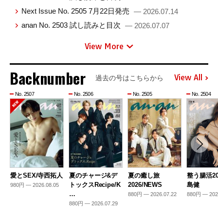
Next Issue No. 2505 7月22日発売
— 2026.07.14
anan No. 2503 試し読みと目次
— 2026.07.07
View More
Backnumber
View All
過去の号はこちらから
No. 2507
No. 2506
No. 2505
No. 2504
愛とSEX/寺西拓人
夏のチャージ&デ
夏の癒し旅
整う腸活20
トックスRecipe/K
2026/NEWS
島健
980円 — 2026.08.05
…
880円 — 2026.07.22
880円 — 202
880円 — 2026.07.29