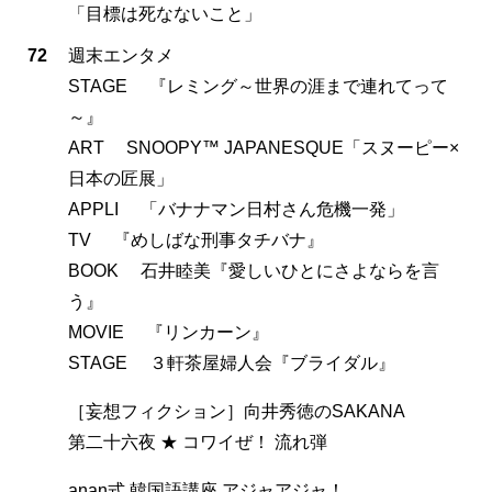
「目標は死なないこと」
72
週末エンタメ
STAGE 『レミング～世界の涯まで連れてって
～』
ART SNOOPY™ JAPANESQUE「スヌーピー×
日本の匠展」
APPLI 「バナナマン日村さん危機一発」
TV 『めしばな刑事タチバナ』
BOOK 石井睦美『愛しいひとにさよならを言
う』
MOVIE 『リンカーン』
STAGE ３軒茶屋婦人会『ブライダル』
［妄想フィクション］向井秀徳のSAKANA
第二十六夜 ★ コワイぜ！ 流れ弾
anan式 韓国語講座 アジャアジャ！