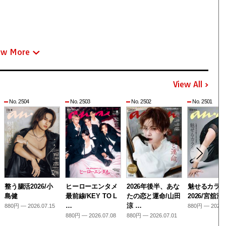
ew More
View All
No. 2504
No. 2503
No. 2502
No. 2501
整う腸活2026/小
ヒーローエンタメ
2026年後半、あな
魅せるカラ
島健
最前線/KEY TO L
たの恋と運命/山田
2026/宮舘涼
…
涼 …
880円 — 2026.07.15
880円 — 2026.
880円 — 2026.07.08
880円 — 2026.07.01