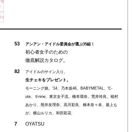
53
アンアン・アイドル委員会が選ぶ35組！
初心者女子のための
徹底解説カタログ。
82
アイドルのサイン入り、
生チェキをプレゼント。
モーニング娘。’14、乃木坂46、BABYMETAL、℃-
ute、９nine、東京女子流、橋本環奈、荒井玲良、植村
あかり、熊井友理奈、高月彩良、橋本奈々未、最上も
が、横山ルリカ、和田彩花
7
OYATSU