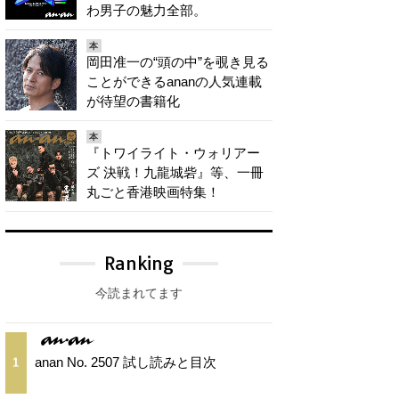
わ男子の魅力全部。
本
岡田准一の“頭の中”を覗き見る
ことができるananの人気連載
が待望の書籍化
本
『トワイライト・ウォリアー
ズ 決戦！九龍城砦』等、一冊
丸ごと香港映画特集！
Ranking
今読まれてます
anan No. 2507 試し読みと目次
1