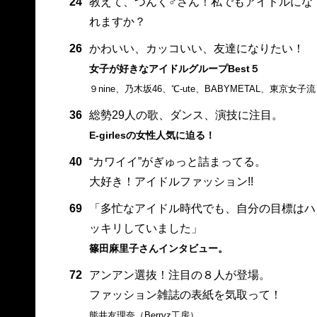
24
教えて、つんく♂さん！私でもアイドルにな
れますか？
26
かわいい、カッコいい、友達になりたい！
女子が好きなアイドルグループBest５
９nine、乃木坂46、℃-ute、BABYMETAL、東京女子流
36
総勢29人の歌、ダンス、演技に注目。
E-girlesの女性人気に迫る！
40
“カワイイ”がぎゅっと詰まってる。
大好き！アイドルファッション!!
69
「多忙なアイドル時代でも、自分の目標はハ
ッキリしていました」
篠田麻里子さんインタビュー。
72
アンアン選抜！注目の８人が登場。
ファッション雑誌の表紙を気取って！
熊井友理奈（Berryz工房）