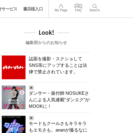
けサービス
書店様入口
My Page
FAQ
Search
Look!
編集部からのお知らせ
誌面を撮影・スクショして
SNS等にアップすることは法
律で禁止されています。
本
ダンサー・振付師 NOSUKEさ
んによる人気連載“ダンエク”が
MOOKに！
本
モードもクールさもキラキラ
もエモさも。ananが撮るなに