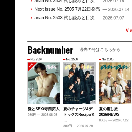
anan No. 2504 試し読みと目次
— 2026.07.14
Next Issue No. 2505 7月22日発売
— 2026.07.14
anan No. 2503 試し読みと目次
— 2026.07.07
Vi
Backnumber
過去の号はこちらから
No. 2507
No. 2506
No. 2505
愛とSEX/寺西拓人
夏のチャージ&デ
夏の癒し旅
トックスRecipe/K
2026/NEWS
980円 — 2026.08.05
…
880円 — 2026.07.22
880円 — 2026.07.29