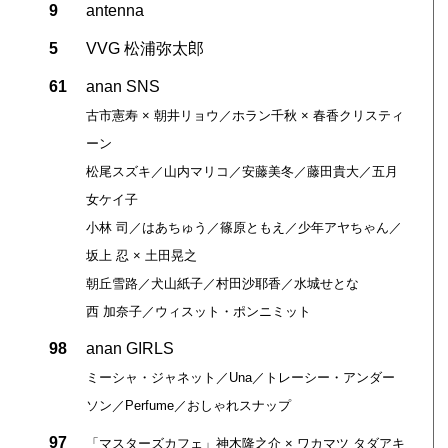
9
antenna
5
VVG 松浦弥太郎
61
anan SNS
古市憲寿 × 朝井リョウ／ホラン千秋 × 春香クリスティ
ーン
松尾スズキ／山内マリコ／安藤美冬／藤田貴大／五月
女ケイ子
小林 司／はあちゅう／篠原ともえ／少年アヤちゃん／
坂上 忍 × 土田晃之
朝丘雪路／犬山紙子／村田沙耶香／水城せとな
西 加奈子／ウィスット・ポンニミット
98
anan GIRLS
ミーシャ・ジャネット／Una／トレーシー・アンダー
ソン／Perfume／おしゃれスナップ
97
「マスターズカフェ」神木隆之介 × ワカマツ タダアキ