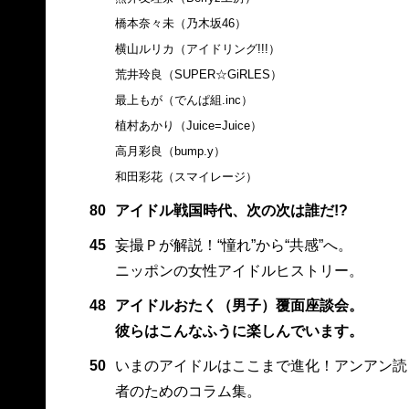
橋本奈々未（乃木坂46）
横山ルリカ（アイドリング!!!）
荒井玲良（SUPER☆GiRLES）
最上もが（でんぱ組.inc）
植村あかり（Juice=Juice）
高月彩良（bump.y）
和田彩花（スマイレージ）
80
アイドル戦国時代、次の次は誰だ!?
45
妄撮Ｐが解説！“憧れ”から“共感”へ。
ニッポンの女性アイドルヒストリー。
48
アイドルおたく（男子）覆面座談会。
彼らはこんなふうに楽しんでいます。
50
いまのアイドルはここまで進化！アンアン読
者のためのコラム集。