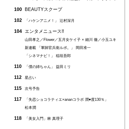
100
BEAUTYスクープ
102
「ハケンアニメ！」 辻村深月
104
エンタメニュース!!
山田孝之／Flower／五月女ケイ子 × 細川 徹／小玉ユキ
新連載 「軍師官兵衛ルポ。」 岡田准一
「シネマナビ！」 稲垣吾郎
110
「僕の姉ちゃん」 益田ミリ
112
星占い
115
次号予告
117
「失恋ショコラティエ×ananコラボ 潤♥度130％」
松本潤
118
「美女入門」林 真理子