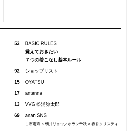
53
BASIC RULES
覚えておきたい
７つの着こなし基本ルール
92
ショップリスト
15
OYATSU
17
antenna
13
VVG 松浦弥太郎
69
anan SNS
タ
古市憲寿 × 朝井リョウ／ホラン千秋 × 春香クリスティ