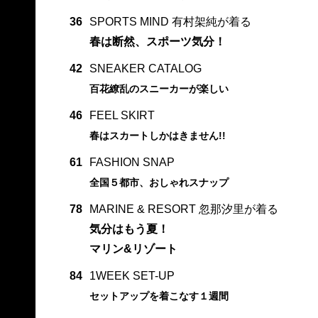
36
SPORTS MIND 有村架純が着る
春は断然、スポーツ気分！
42
SNEAKER CATALOG
百花繚乱のスニーカーが楽しい
46
FEEL SKIRT
春はスカートしかはきません!!
61
FASHION SNAP
全国５都市、おしゃれスナップ
78
MARINE & RESORT 忽那汐里が着る
気分はもう夏！
マリン&リゾート
84
1WEEK SET-UP
セットアップを着こなす１週間