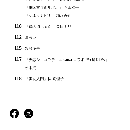
「軍師官兵衛ルポ。」 岡田准一
「シネマナビ！」 稲垣吾郎
110
「僕の姉ちゃん」 益田ミリ
112
星占い
115
次号予告
117
「失恋ショコラティエ×ananコラボ 潤♥度130％」
松本潤
118
「美女入門」林 真理子