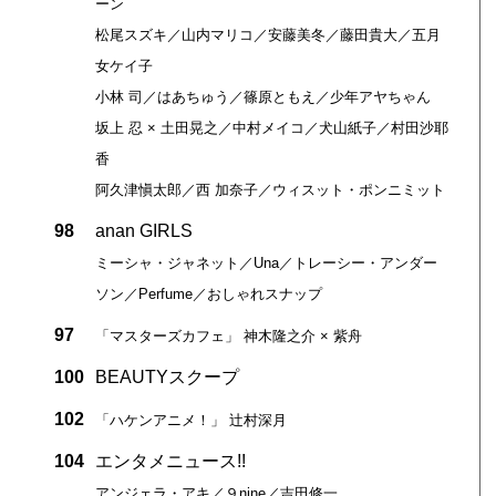
ーン
松尾スズキ／山内マリコ／安藤美冬／藤田貴大／五月
女ケイ子
小林 司／はあちゅう／篠原ともえ／少年アヤちゃん
坂上 忍 × 土田晃之／中村メイコ／犬山紙子／村田沙耶
香
阿久津愼太郎／西 加奈子／ウィスット・ポンニミット
98
anan GIRLS
ミーシャ・ジャネット／Una／トレーシー・アンダー
ソン／Perfume／おしゃれスナップ
97
「マスターズカフェ」 神木隆之介 × 紫舟
100
BEAUTYスクープ
102
「ハケンアニメ！」 辻村深月
104
エンタメニュース!!
アンジェラ・アキ／９nine／吉田修一