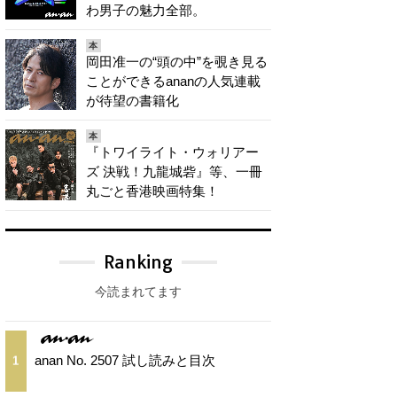
わ男子の魅力全部。
本
岡田准一の“頭の中”を覗き見る
ことができるananの人気連載
が待望の書籍化
本
『トワイライト・ウォリアー
ズ 決戦！九龍城砦』等、一冊
丸ごと香港映画特集！
Ranking
今読まれてます
anan No. 2507 試し読みと目次
1