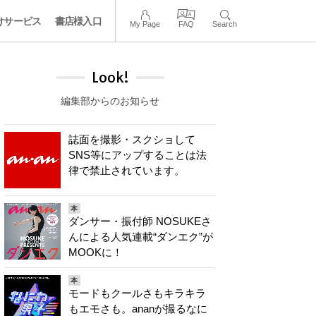
けサービス
書店様入口
My Page
FAQ
Search
Look!
編集部からのお知らせ
誌面を撮影・スクショして
SNS等にアップすることは法
律で禁止されています。
本
ダンサー・振付師 NOSUKEさ
んによる人気連載“ダンエク”が
MOOKに！
本
モードもクールさもキラキラ
もエモさも。ananが撮るなに