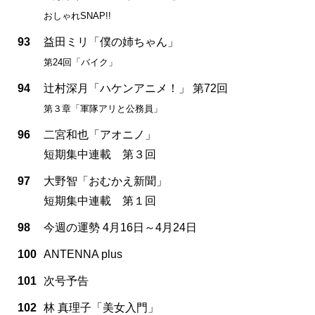
おしゃれSNAP!!
93
益田ミリ「僕の姉ちゃん」
第24回「バイク」
94
辻村深月「ハケンアニメ！」 第72回
第３章「軍隊アリと公務員」
96
二宮和也「アオニノ」
短期集中連載 第３回
97
大野智「おむかえ新聞」
短期集中連載 第１回
98
今週の運勢 4月16日～4月24日
100
ANTENNA plus
101
次号予告
102
林 真理子「美女入門」