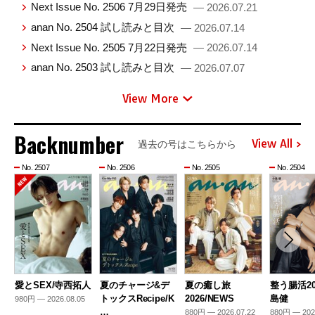
Next Issue No. 2506 7月29日発売
— 2026.07.21
anan No. 2504 試し読みと目次
— 2026.07.14
Next Issue No. 2505 7月22日発売
— 2026.07.14
anan No. 2503 試し読みと目次
— 2026.07.07
View More
Backnumber
View All
過去の号はこちらから
No. 2507
No. 2506
No. 2505
No. 2504
愛とSEX/寺西拓人
夏のチャージ&デ
夏の癒し旅
整う腸活20
トックスRecipe/K
2026/NEWS
島健
980円 — 2026.08.05
…
880円 — 2026.07.22
880円 — 202