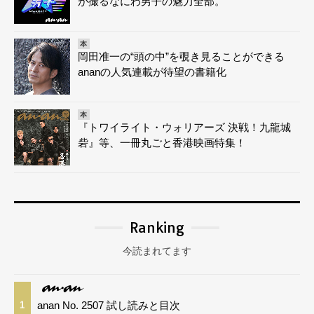
が撮るなにわ男子の魅力全部。
本
岡田准一の“頭の中”を覗き見ることができる
ananの人気連載が待望の書籍化
本
『トワイライト・ウォリアーズ 決戦！九龍城
砦』等、一冊丸ごと香港映画特集！
Ranking
今読まれてます
anan No. 2507 試し読みと目次
1