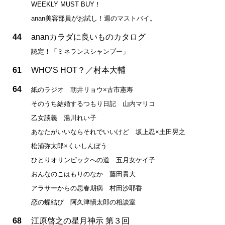
WEEKLY MUST BUY！
anan美容部員がお試し！週のマストバイ。
44
ananカラダに良いものカタログ
認定！「ミネランスシャンプー」
61
WHO’S HOT？／村本大輔
64
紙のラジオ 朝井リョウ×古市憲寿
そのうち結婚するつもり日記 山内マリコ
乙女談義 湯川れい子
あなたがいいならそれでいいけど 坂上忍×土田晃之
松浦弥太郎×くいしんぼう
ひとりオリンピックへの道 五月女ケイ子
おんなのこはもりのなか 藤田貴大
アラサーからの思春期病 村田沙耶香
恋の蝶結び 阿久津愼太郎の相談室
68
江原啓之の星月神示 第３回