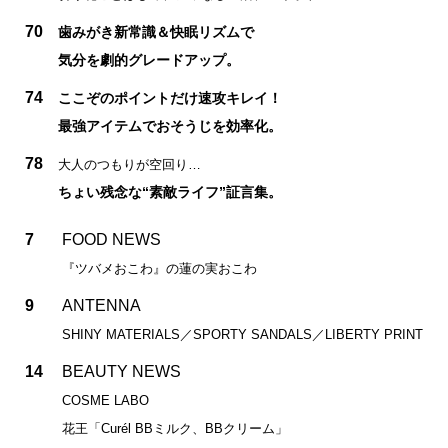
70
歯みがき新常識＆快眠リズムで
気分を劇的グレードアップ。
74
ここぞのポイントだけ速攻キレイ！
最強アイテムでおそうじを効率化。
78
大人のつもりが空回り…
ちょい残念な“素敵ライフ”証言集。
7
FOOD NEWS
『ツバメおこわ』の蓮の実おこわ
9
ANTENNA
SHINY MATERIALS／SPORTY SANDALS／LIBERTY PRINT
14
BEAUTY NEWS
COSME LABO
花王「Curél BBミルク、BBクリーム」