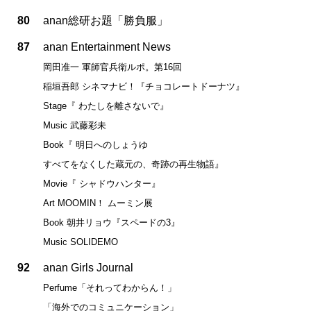
80
anan総研お題「勝負服」
87
anan Entertainment News
岡田准一 軍師官兵衛ルポ。第16回
稲垣吾郎 シネマナビ！『チョコレートドーナツ』
Stage『 わたしを離さないで』
Music 武藤彩未
Book『 明日へのしょうゆ
すべてをなくした蔵元の、奇跡の再生物語』
Movie『 シャドウハンター』
Art MOOMIN！ ムーミン展
Book 朝井リョウ『スペードの3』
Music SOLIDEMO
92
anan Girls Journal
Perfume「それってわからん！」
「海外でのコミュニケーション」