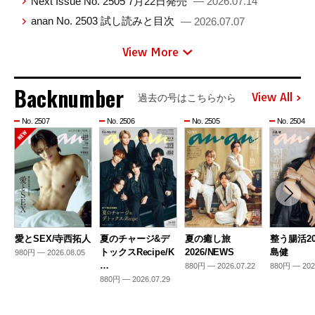
Next Issue No. 2505 7月22日発売
— 2026.07.14
anan No. 2503 試し読みと目次
— 2026.07.07
View More
Backnumber
View All
過去の号はこちらから
No. 2507
No. 2506
No. 2505
No. 2504
愛とSEX/寺西拓人
夏のチャージ&デ
夏の癒し旅
整う腸活20
トックスRecipe/K
2026/NEWS
島健
980円 — 2026.08.05
…
880円 — 2026.07.22
880円 — 202
880円 — 2026.07.29