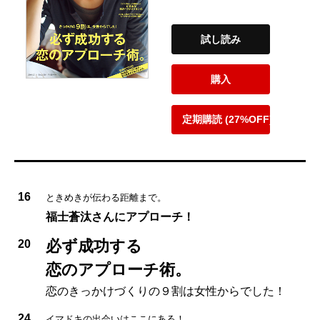
試し読み
購入
定期購読 (27%OFF)
16
ときめきが伝わる距離まで。
福士蒼汰さんにアプローチ！
必ず成功する
20
恋のアプローチ術。
恋のきっかけづくりの９割は女性からでした！
24
イマドキの出会いはここにある！