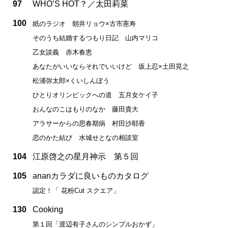
97
WHO’S HOT？／太田莉菜
100
紙のラジオ 朝井リョウ×古市憲寿
そのうち結婚するつもり日記 山内マリコ
乙女談義 赤木春恵
あなたがいいならそれでいいけど 坂上忍×土田晃之
松浦弥太郎×くいしんぼう
ひとりオリンピックへの道 五月女ケイ子
おんなのこはもりのなか 藤田貴大
アラサーからの思春期病 村田沙耶香
恋のかた結び 水城せとなの相談室
104
江原啓之の星月神示 第５回
105
ananカラダに良いものカタログ
認定！「 花粉Cut スクエア」
130
Cooking
第１回「渡辺有子さんのシンプルおかず」