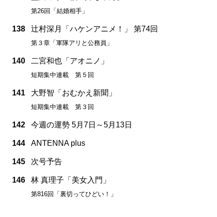
第26回「結婚相手」
138
辻村深月「ハケンアニメ！」 第74回
第３章「軍隊アリと公務員」
140
二宮和也「アオニノ」
短期集中連載 第５回
141
大野智「おむかえ新聞」
短期集中連載 第３回
142
今週の運勢 5月7日～5月13日
144
ANTENNA plus
145
次号予告
146
林 真理子「美女入門」
第816回「裏切ってひどい！」