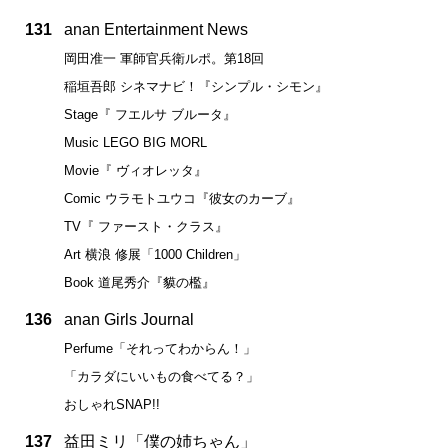
131
anan Entertainment News
岡田准一 軍師官兵衛ルポ。第18回
稲垣吾郎 シネマナビ！『シンプル・シモン』
Stage『 フエルサ ブルータ』
Music LEGO BIG MORL
Movie『 ヴィオレッタ』
Comic ウラモトユウコ『彼女のカーブ』
TV『 ファースト・クラス』
Art 横浪 修展「1000 Children」
Book 道尾秀介『貘の檻』
136
anan Girls Journal
Perfume「それってわからん！」
「カラダにいいもの食べてる？」
おしゃれSNAP!!
137
益田ミリ「僕の姉ちゃん」