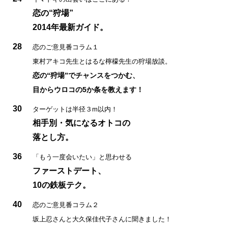
恋の“狩場”
2014年最新ガイド。
28
恋のご意見番コラム１
東村アキコ先生とはるな檸檬先生の狩場放談。
恋の“狩場”でチャンスをつかむ、
目からウロコの5か条を教えます！
30
ターゲットは半径３m以内！
相手別・気になるオトコの
落とし方。
36
「もう一度会いたい」と思わせる
ファーストデート、
10の鉄板テク。
40
恋のご意見番コラム２
坂上忍さんと大久保佳代子さんに聞きました！