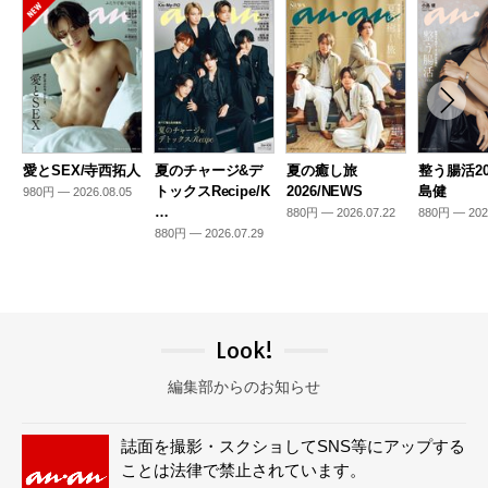
愛とSEX/寺西拓人
夏のチャージ&デ
夏の癒し旅
整う腸活20
トックスRecipe/K
2026/NEWS
島健
980円 — 2026.08.05
…
880円 — 2026.07.22
880円 — 202
880円 — 2026.07.29
Look!
編集部からのお知らせ
誌面を撮影・スクショしてSNS等にアップする
ことは法律で禁止されています。