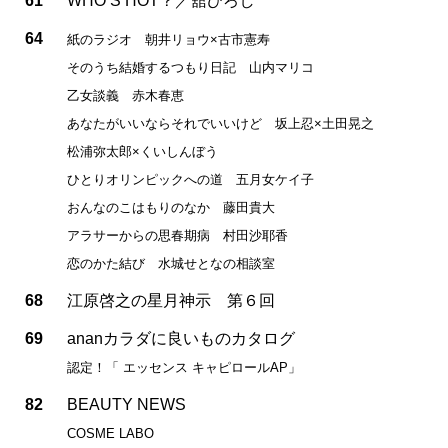
61
WHO’S HOT？／舘ひろし
64
紙のラジオ 朝井リョウ×古市憲寿
そのうち結婚するつもり日記 山内マリコ
乙女談義 赤木春恵
あなたがいいならそれでいいけど 坂上忍×土田晃之
松浦弥太郎×くいしんぼう
ひとりオリンピックへの道 五月女ケイ子
おんなのこはもりのなか 藤田貴大
アラサーからの思春期病 村田沙耶香
恋のかた結び 水城せとなの相談室
68
江原啓之の星月神示 第６回
69
ananカラダに良いものカタログ
認定！「 エッセンス キャピロールAP」
82
BEAUTY NEWS
COSME LABO