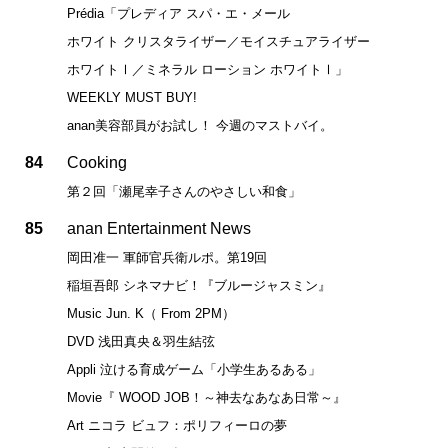
Prédia「プレディア スパ・エ・メール
ホワイト クリスタライザー／モイスチュアライザー
ホワイトⅠ／ミネラル ローション ホワイトⅠ」
WEEKLY MUST BUY!
anan美容部員がお試し！ 今週のマストバイ。
84
Cooking
第２回「瀬尾幸子さんのやさしい和食」
85
anan Entertainment News
岡田准一 軍師官兵衛ルポ。第19回
稲垣吾郎 シネマナビ！『ブルージャスミン』
Music Jun. K（ From 2PM）
DVD 浅田真央＆羽生結弦
Appli 泣ける育成ゲーム「小学生あるある」
Movie『 WOOD JOB！～神去なあなあ日常～』
Art ニコラ ビュフ：ポリフィーロの夢