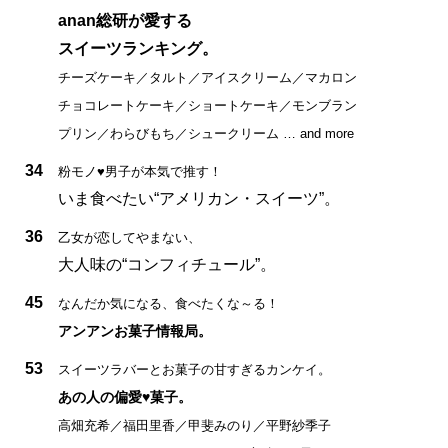
anan総研が愛する
スイーツランキング。
チーズケーキ／タルト／アイスクリーム／マカロン
チョコレートケーキ／ショートケーキ／モンブラン
プリン／わらびもち／シュークリーム … and more
34
粉モノ♥男子が本気で推す！
いま食べたい“アメリカン・スイーツ”。
36
乙女が恋してやまない、
大人味の“コンフィチュール”。
45
なんだか気になる、食べたくな～る！
アンアンお菓子情報局。
53
スイーツラバーとお菓子の甘すぎるカンケイ。
あの人の偏愛♥菓子。
高畑充希／福田里香／甲斐みのり／平野紗季子