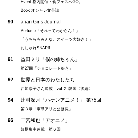
Event 都内開催・食フェスへGO。
Book オシャレ文芸誌
90
anan Girls Journal
Perfume「それってわからん！」
「うちらもみんな、スイーツ大好き！」
おしゃれSNAP!!
91
益田ミリ「僕の姉ちゃん」
第27回「チョコレート好き」
92
世界と日本のわたしたち
西加奈子さん連載 vol.２ 韓国〈後編〉
94
辻村深月「ハケンアニメ！」 第75回
第３章「軍隊アリと公務員」
96
二宮和也「アオニノ」
短期集中連載 第６回