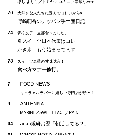
ほし よりこ／トミヤマ ユキコ／辛酸なめ子
70
大好きな人たちに喜んでほしいから♥
野崎萌香のテッパン手土産日記。
74
青柳文子、全部食べました。
夏スイーツ日本代表はコレ。
かき氷、もう始まってます!
78
スイーツ真壁の甘味試合！
食べ方マナー修行。
7
FOOD NEWS
キャラメルラバーに嬉しい専門店が続々！
9
ANTENNA
MARINE／SWEET LACE／RAIN
44
anan総研お題「朝活してる？」