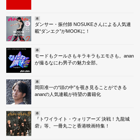
本
ダンサー・振付師 NOSUKEさんによる人気連
載“ダンエク”がMOOKに！
本
モードもクールさもキラキラもエモさも。anan
が撮るなにわ男子の魅力全部。
本
岡田准一の“頭の中”を覗き見ることができる
ananの人気連載が待望の書籍化
本
『トワイライト・ウォリアーズ 決戦！九龍城
砦』等、一冊丸ごと香港映画特集！