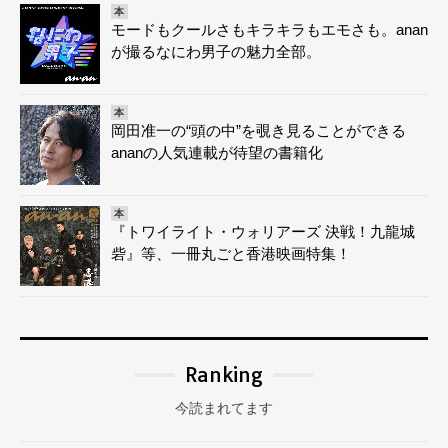
本
モードもクールさもキラキラもエモさも。anan
が撮るなにわ男子の魅力全部。
本
岡田准一の“頭の中”を覗き見ることができる
ananの人気連載が待望の書籍化
本
『トワイライト・ウォリアーズ 決戦！九龍城
砦』等、一冊丸ごと香港映画特集！
Ranking
今読まれてます