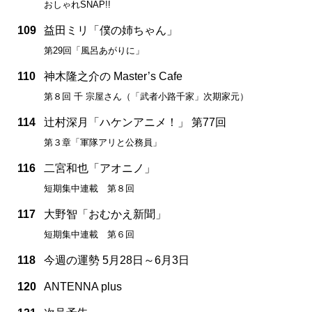
おしゃれSNAP!!
109
益田ミリ「僕の姉ちゃん」
第29回「風呂あがりに」
110
神木隆之介の Master’s Cafe
第８回 千 宗屋さん（「武者小路千家」次期家元）
114
辻村深月「ハケンアニメ！」 第77回
第３章「軍隊アリと公務員」
116
二宮和也「アオニノ」
短期集中連載 第８回
117
大野智「おむかえ新聞」
短期集中連載 第６回
118
今週の運勢 5月28日～6月3日
120
ANTENNA plus