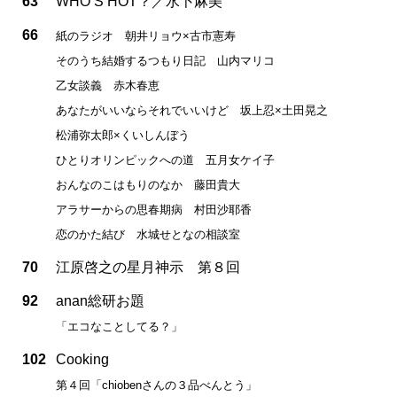
63
WHO’S HOT？／水卜麻美
66
紙のラジオ 朝井リョウ×古市憲寿
そのうち結婚するつもり日記 山内マリコ
乙女談義 赤木春恵
あなたがいいならそれでいいけど 坂上忍×土田晃之
松浦弥太郎×くいしんぼう
ひとりオリンピックへの道 五月女ケイ子
おんなのこはもりのなか 藤田貴大
アラサーからの思春期病 村田沙耶香
恋のかた結び 水城せとなの相談室
70
江原啓之の星月神示 第８回
92
anan総研お題
「エコなことしてる？」
102
Cooking
第４回「chiobenさんの３品べんとう」