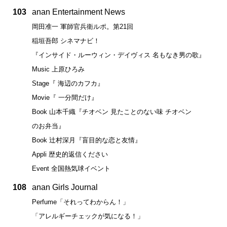
103
anan Entertainment News
岡田准一 軍師官兵衛ルポ。第21回
稲垣吾郎 シネマナビ！
『インサイド・ルーウィン・デイヴィス 名もなき男の歌』
Music 上原ひろみ
Stage『 海辺のカフカ』
Movie『 一分間だけ』
Book 山本千織『チオベン 見たことのない味 チオベン
のお弁当』
Book 辻村深月『盲目的な恋と友情』
Appli 歴史的返信ください
Event 全国熱気球イベント
108
anan Girls Journal
Perfume「それってわからん！」
「アレルギーチェックが気になる！」