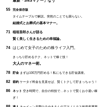
最新「SNSマナー」なう
55
完全保存版
タイムテーブルで解説。突然のことでも困らない。
結婚式とお葬式の基本マナー。
71
稲垣吾郎さんが語る
賢く美しく生きるための幸福論。
74
はじめて女子のための株ライフ入門。
きっちり貯めるテク、ネットで稼ぐ技！
大人のマネー術。
78
貯金
まずは100万円貯める！私にもできる貯金講座。
82
節約
ケータイ料金を見直せば、賢くトクして貯まっちゃう！
86
ネット
空き時間で、自分の特技で…ネットで賢くお小遣い稼
ぎ！
88
達人
キャイ～ン天野ひろゆきさんのアマノミクス的資産運用