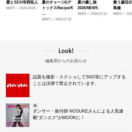
愛とSEX/寺西拓人
夏のチャージ&デ
夏の癒し旅
整う腸活20
トックスRecipe/K
2026/NEWS
島健
980円 — 2026.08.05
…
880円 — 2026.07.22
880円 — 202
880円 — 2026.07.29
Look!
編集部からのお知らせ
誌面を撮影・スクショしてSNS等にアップする
ことは法律で禁止されています。
本
ダンサー・振付師 NOSUKEさんによる人気連
載“ダンエク”がMOOKに！