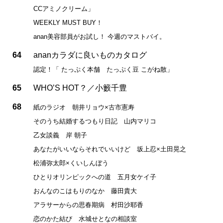
CCアミノクリーム」
WEEKLY MUST BUY！
anan美容部員がお試し！ 今週のマストバイ。
64
ananカラダに良いものカタログ
認定！「 たっぷく本舗 たっぷく豆 こがね散」
65
WHO’S HOT？／小籔千豊
68
紙のラジオ 朝井リョウ×古市憲寿
そのうち結婚するつもり日記 山内マリコ
乙女談義 岸 朝子
あなたがいいならそれでいいけど 坂上忍×土田晃之
松浦弥太郎×くいしんぼう
ひとりオリンピックへの道 五月女ケイ子
おんなのこはもりのなか 藤田貴大
アラサーからの思春期病 村田沙耶香
恋のかた結び 水城せとなの相談室