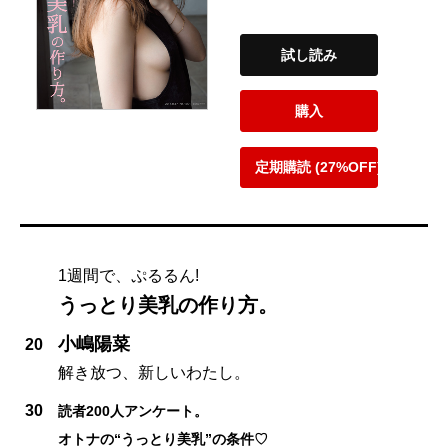
試し読み
購入
定期購読 (27%OFF)
1週間で、ぷるるん!
うっとり美乳の作り方。
小嶋陽菜
20
解き放つ、新しいわたし。
30
読者200人アンケート。
オトナの“うっとり美乳”の条件♡