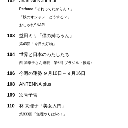
102
anan Girls Journal
Perfume「それってわからん！」
「秋のオシャレ、どうする？」
おしゃれSNAP!!
103
益田ミリ「僕の姉ちゃん」
第43回「今日の好物」
104
世界と日本のわたしたち
西 加奈子さん連載 第6回 ブラジル〈後編〉
106
今週の運勢 ９月10日～９月16日
108
ANTENNA plus
109
次号予告
110
林 真理子「美女入門」
第833回「無理やりはNo！」