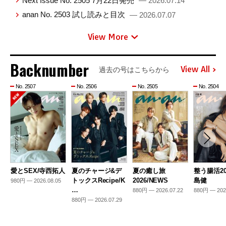
Next Issue No. 2505 7月22日発売
— 2026.07.14
anan No. 2503 試し読みと目次
— 2026.07.07
View More
Backnumber
View All
過去の号はこちらから
No. 2507
No. 2506
No. 2505
No. 2504
愛とSEX/寺西拓人
夏のチャージ&デ
夏の癒し旅
整う腸活20
トックスRecipe/K
2026/NEWS
島健
980円 — 2026.08.05
…
880円 — 2026.07.22
880円 — 202
880円 — 2026.07.29