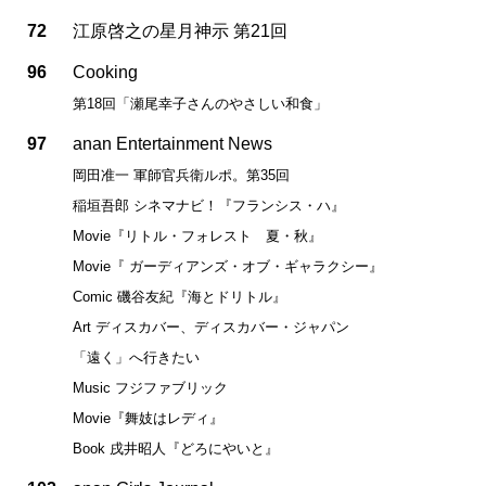
72
江原啓之の星月神示 第21回
96
Cooking
第18回「瀬尾幸子さんのやさしい和食」
97
anan Entertainment News
岡田准一 軍師官兵衛ルポ。第35回
稲垣吾郎 シネマナビ！『フランシス・ハ』
Movie『リトル・フォレスト 夏・秋』
Movie『 ガーディアンズ・オブ・ギャラクシー』
Comic 磯谷友紀『海とドリトル』
Art ディスカバー、ディスカバー・ジャパン
「遠く」へ行きたい
Music フジファブリック
Movie『舞妓はレディ』
Book 戌井昭人『どろにやいと』