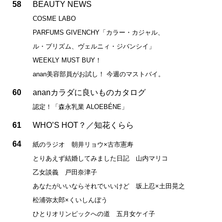
58
BEAUTY NEWS
COSME LABO
PARFUMS GIVENCHY「カラー・カジャル、
ル・プリズム、ヴェルニィ・ジバンシイ」
WEEKLY MUST BUY！
anan美容部員がお試し！ 今週のマストバイ。
60
ananカラダに良いものカタログ
認定！「森永乳業 ALOEBÉNE」
61
WHO’S HOT？／知花くらら
64
紙のラジオ 朝井リョウ×古市憲寿
とりあえず結婚してみました日記 山内マリコ
乙女談義 戸田奈津子
あなたがいいならそれでいいけど 坂上忍×土田晃之
松浦弥太郎×くいしんぼう
ひとりオリンピックへの道 五月女ケイ子