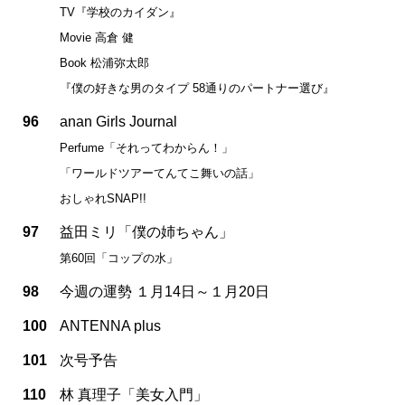
TV『学校のカイダン』
Movie 高倉 健
Book 松浦弥太郎
『僕の好きな男のタイプ 58通りのパートナー選び』
96
anan Girls Journal
Perfume「それってわからん！」
「ワールドツアーてんてこ舞いの話」
おしゃれSNAP!!
97
益田ミリ「僕の姉ちゃん」
第60回「コップの水」
98
今週の運勢 １月14日～１月20日
100
ANTENNA plus
101
次号予告
110
林 真理子「美女入門」