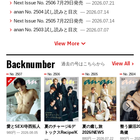
Next Issue No. 2506 7月29日発売
— 2026.07.21
anan No. 2504 試し読みと目次
— 2026.07.14
Next Issue No. 2505 7月22日発売
— 2026.07.14
anan No. 2503 試し読みと目次
— 2026.07.07
View More
Backnumber
View All
過去の号はこちらから
No. 2507
No. 2506
No. 2505
No. 2504
愛とSEX/寺西拓人
夏のチャージ&デ
夏の癒し旅
整う腸活20
トックスRecipe/K
2026/NEWS
島健
980円 — 2026.08.05
…
880円 — 2026.07.22
880円 — 202