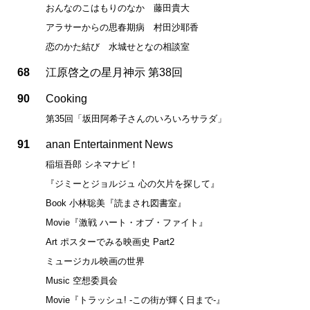
おんなのこはもりのなか 藤田貴大
アラサーからの思春期病 村田沙耶香
恋のかた結び 水城せとなの相談室
68
江原啓之の星月神示 第38回
90
Cooking
第35回「坂田阿希子さんのいろいろサラダ」
91
anan Entertainment News
稲垣吾郎 シネマナビ！
『ジミーとジョルジュ 心の欠片を探して』
Book 小林聡美『読まされ図書室』
Movie『激戦 ハート・オブ・ファイト』
Art ポスターでみる映画史 Part2
ミュージカル映画の世界
Music 空想委員会
Movie『トラッシュ! -この街が輝く日まで-』