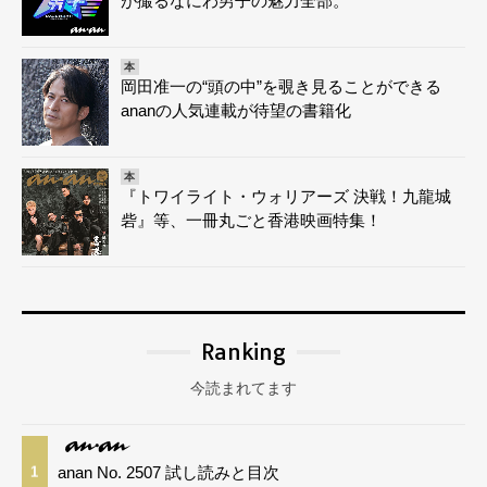
が撮るなにわ男子の魅力全部。
本
岡田准一の“頭の中”を覗き見ることができる
ananの人気連載が待望の書籍化
本
『トワイライト・ウォリアーズ 決戦！九龍城
砦』等、一冊丸ごと香港映画特集！
Ranking
今読まれてます
anan No. 2507 試し読みと目次
1