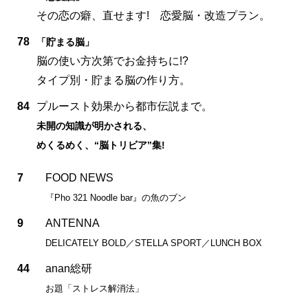
その恋の癖、直せます! 恋愛脳・改造プラン。
78
「貯まる脳」
脳の使い方次第でお金持ちに!?
タイプ別・貯まる脳の作り方。
84
プルースト効果から都市伝説まで。
未開の知識が明かされる、
めくるめく、“脳トリビア”集!
7
FOOD NEWS
『Pho 321 Noodle bar』の魚のブン
9
ANTENNA
DELICATELY BOLD／STELLA SPORT／LUNCH BOX
44
anan総研
お題「ストレス解消法」