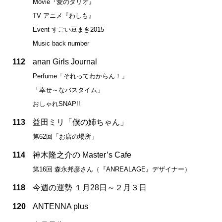
Movie『愛のタリオ』
TV アニメ『わしも』
Event すごい豆まき2015
Music back number
112
anan Girls Journal
Perfume「それってわからん！」
「幸せ～なバスタイム」
おしゃれSNAP!!
113
益田ミリ「僕の姉ちゃん」
第62回「お店の場所」
114
神木隆之介の Master’s Cafe
第16回 森永邦彦さん（『ANREALAGE』デザイナー）
118
今週の運勢 １月28日～２月３日
120
ANTENNA plus