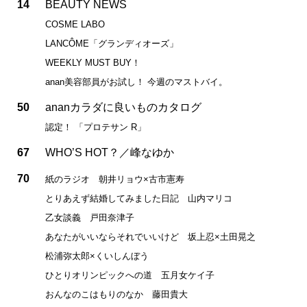
14
BEAUTY NEWS
COSME LABO
LANCÔME「グランディオーズ」
WEEKLY MUST BUY！
anan美容部員がお試し！ 今週のマストバイ。
50
ananカラダに良いものカタログ
認定！ 「プロテサン R」
67
WHO’S HOT？／峰なゆか
70
紙のラジオ 朝井リョウ×古市憲寿
とりあえず結婚してみました日記 山内マリコ
乙女談義 戸田奈津子
あなたがいいならそれでいいけど 坂上忍×土田晃之
松浦弥太郎×くいしんぼう
ひとりオリンピックへの道 五月女ケイ子
おんなのこはもりのなか 藤田貴大