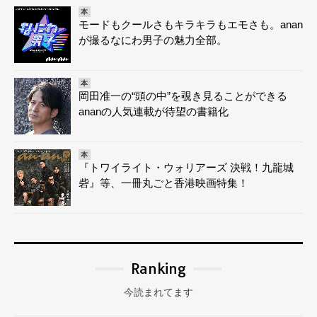
本
モードもクールさもキラキラもエモさも。anan
が撮るなにわ男子の魅力全部。
本
岡田准一の“頭の中”を覗き見ることができる
ananの人気連載が待望の書籍化
本
『トワイライト・ウォリアーズ 決戦！九龍城
砦』等、一冊丸ごと香港映画特集！
Ranking
今読まれてます