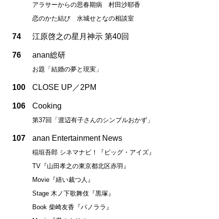
アラサーからの思春期病 村田沙耶香
恋のかた結び 水城せとなの相談室
74
江原啓之の星月神示 第40回
76
anan総研
お題「結婚の夢と現実」
100
CLOSE UP／2PM
106
Cooking
第37回「渡辺有子さんのシンプルおかず」
107
anan Entertainment News
稲垣吾郎 シネマナビ！『ビッグ・アイズ』
TV『山田孝之の東京都北区赤羽』
Movie『繕い裁つ人』
Stage 木ノ下歌舞伎『黒塚』
Book 柴崎友香『パノララ』