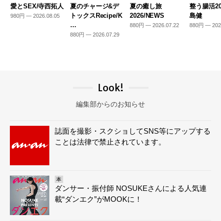
愛とSEX/寺西拓人
夏のチャージ&デ
夏の癒し旅
整う腸活20
トックスRecipe/K
2026/NEWS
島健
980円 — 2026.08.05
…
880円 — 2026.07.22
880円 — 202
880円 — 2026.07.29
Look!
編集部からのお知らせ
誌面を撮影・スクショしてSNS等にアップする
ことは法律で禁止されています。
本
ダンサー・振付師 NOSUKEさんによる人気連
載“ダンエク”がMOOKに！