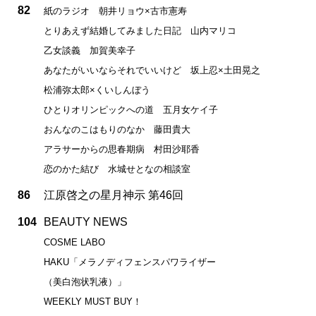
82
紙のラジオ 朝井リョウ×古市憲寿
とりあえず結婚してみました日記 山内マリコ
乙女談義 加賀美幸子
あなたがいいならそれでいいけど 坂上忍×土田晃之
松浦弥太郎×くいしんぼう
ひとりオリンピックへの道 五月女ケイ子
おんなのこはもりのなか 藤田貴大
アラサーからの思春期病 村田沙耶香
恋のかた結び 水城せとなの相談室
86
江原啓之の星月神示 第46回
104
BEAUTY NEWS
COSME LABO
HAKU「メラノディフェンスパワライザー
（美白泡状乳液）」
WEEKLY MUST BUY！