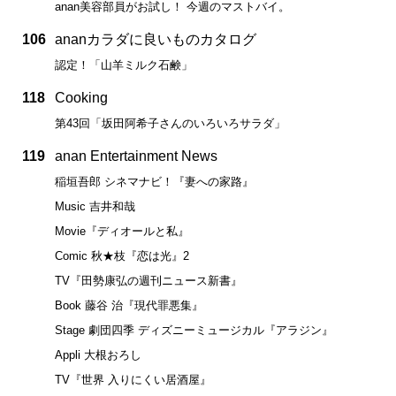
anan美容部員がお試し！ 今週のマストバイ。
106
ananカラダに良いものカタログ
認定！「山羊ミルク石鹸」
118
Cooking
第43回「坂田阿希子さんのいろいろサラダ」
119
anan Entertainment News
稲垣吾郎 シネマナビ！『妻への家路』
Music 吉井和哉
Movie『ディオールと私』
Comic 秋★枝『恋は光』2
TV『田勢康弘の週刊ニュース新書』
Book 藤谷 治『現代罪悪集』
Stage 劇団四季 ディズニーミュージカル『アラジン』
Appli 大根おろし
TV『世界 入りにくい居酒屋』