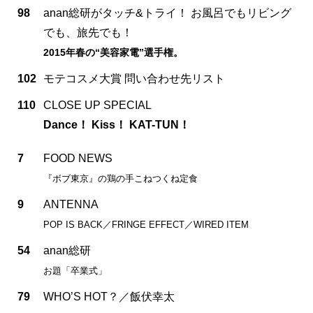
98
anan総研がタッチ&トライ！ お風呂でもリビング
でも、旅先でも！
2015年春の“美容家電”選手権。
102
モテコスメ大賞 問い合わせ先リスト
110
CLOSE UP SPECIAL
Dance！ Kiss！ KAT-TUN！
7
FOOD NEWS
『ボブ東京』の鶏の手こねつくね定食
9
ANTENNA
POP IS BACK／FRINGE EFFECT／WIRED ITEM
54
anan総研
お題「卒業式」
79
WHO’S HOT？／飯伏幸太