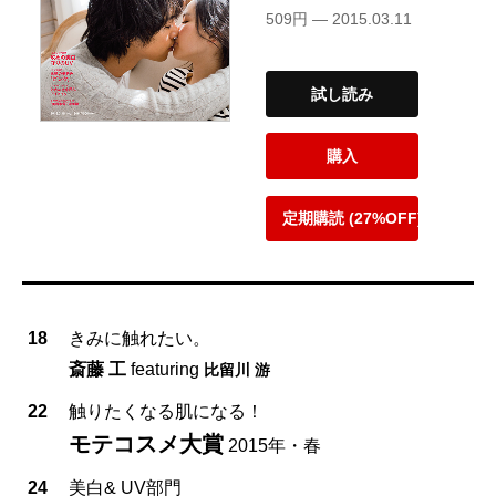
509円 — 2015.03.11
試し読み
購入
定期購読 (27%OFF)
18
きみに触れたい。
斎藤 工
featuring
比留川 游
22
触りたくなる肌になる！
モテコスメ大賞
2015年・春
24
美白& UV部門