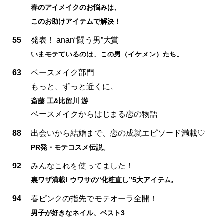
春のアイメイクのお悩みは、
このお助けアイテムで解決！
55
発表！ anan“闘う男”大賞
いまモテているのは、この男（イケメン）たち。
63
ベースメイク部門
もっと、ずっと近くに。
斎藤 工&比留川 游
ベースメイクからはじまる恋の物語
88
出会いから結婚まで、恋の成就エピソード満載♡
PR発・モテコスメ伝説。
92
みんなこれを使ってました！
裏ワザ満載! ウワサの“化粧直し”5大アイテム。
94
春ピンクの指先でモテオーラ全開！
男子が好きなネイル、ベスト3