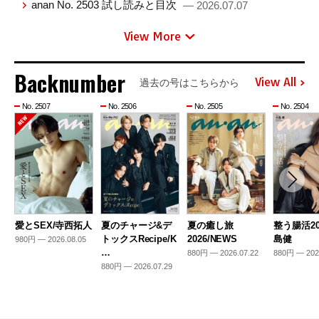
anan No. 2503 試し読みと目次
— 2026.07.07
View More
Backnumber
View All
過去の号はこちらから
No. 2507
No. 2506
No. 2505
No. 2504
愛とSEX/寺西拓人
夏のチャージ&デ
夏の癒し旅
整う腸活20
トックスRecipe/K
2026/NEWS
島健
980円 — 2026.08.05
…
880円 — 2026.07.22
880円 — 202
880円 — 2026.07.29