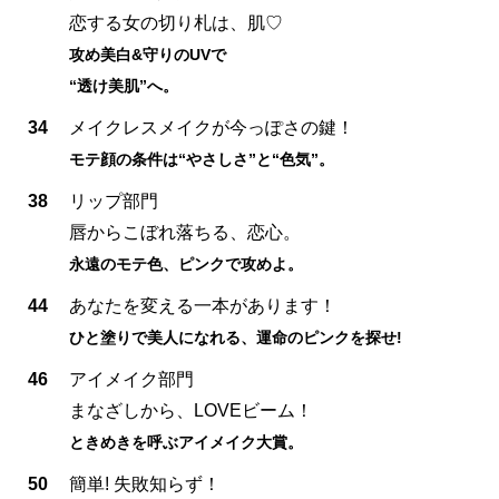
恋する女の切り札は、肌♡
攻め美白&守りのUVで
“透け美肌”へ。
34
メイクレスメイクが今っぽさの鍵！
モテ顔の条件は“やさしさ”と“色気”。
38
リップ部門
唇からこぼれ落ちる、恋心。
永遠のモテ色、ピンクで攻めよ。
44
あなたを変える一本があります！
ひと塗りで美人になれる、運命のピンクを探せ!
46
アイメイク部門
まなざしから、LOVEビーム！
ときめきを呼ぶアイメイク大賞。
50
簡単! 失敗知らず！