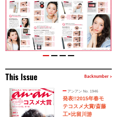
This Issue
Backnumber
アンアン No. 1946
発表!!2015年春モ
テコスメ大賞/斎藤
工×比留川游