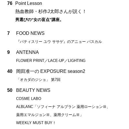
76
Point Lesson
熱血教師・杉作J太郎さんが説く！
男選びの“女の盲点”講座。
7
FOOD NEWS
『パティスリー ユウ ササゲ』のアニョー パスカル
9
ANTENNA
FLOWER PRINT／LACE-UP／LIGHTING
40
岡田准一の EXPOSURE season2
「オカダのジショ」 第7回
50
BEAUTY NEWS
COSME LABO
ALBLANC「ソフィーナ アルブラン 薬用ローションⅢ、
薬用エマルジョンⅢ、薬用クリームⅢ」
WEEKLY MUST BUY！