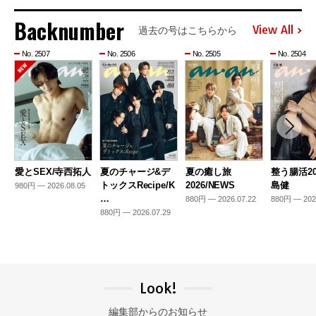
Backnumber
View All
過去の号はこちらから
No. 2507
No. 2506
No. 2505
No. 2504
愛とSEX/寺西拓人
夏のチャージ&デ
夏の癒し旅
整う腸活20
トックスRecipe/K
2026/NEWS
島健
980円 — 2026.08.05
…
880円 — 2026.07.22
880円 — 202
880円 — 2026.07.29
Look!
編集部からのお知らせ