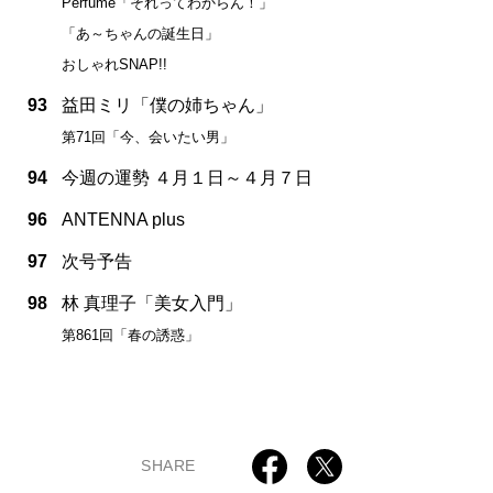
Perfume「それってわからん！」
「あ～ちゃんの誕生日」
おしゃれSNAP!!
93
益田ミリ「僕の姉ちゃん」
第71回「今、会いたい男」
94
今週の運勢 ４月１日～４月７日
96
ANTENNA plus
97
次号予告
98
林 真理子「美女入門」
第861回「春の誘惑」
SHARE