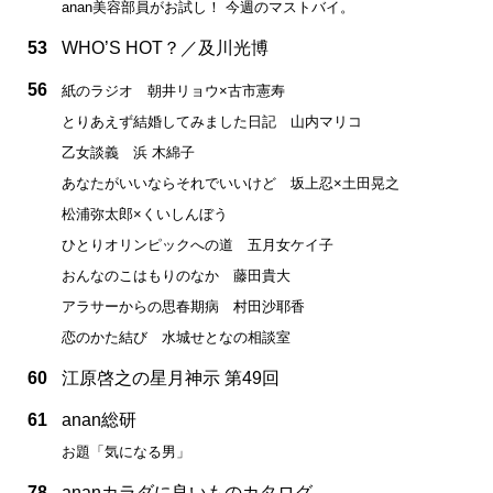
anan美容部員がお試し！ 今週のマストバイ。
53
WHO’S HOT？／及川光博
56
紙のラジオ 朝井リョウ×古市憲寿
とりあえず結婚してみました日記 山内マリコ
乙女談義 浜 木綿子
あなたがいいならそれでいいけど 坂上忍×土田晃之
松浦弥太郎×くいしんぼう
ひとりオリンピックへの道 五月女ケイ子
おんなのこはもりのなか 藤田貴大
アラサーからの思春期病 村田沙耶香
恋のかた結び 水城せとなの相談室
60
江原啓之の星月神示 第49回
61
anan総研
お題「気になる男」
78
ananカラダに良いものカタログ