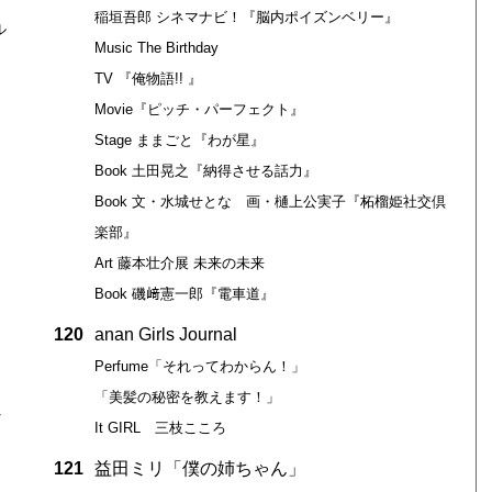
稲垣吾郎 シネマナビ！『脳内ポイズンベリー』
ル
Music The Birthday
TV 『俺物語!! 』
Movie『ピッチ・パーフェクト』
Stage ままごと『わが星』
Book 土田晃之『納得させる話力』
Book 文・水城せとな 画・樋上公実子『柘榴姫社交倶
楽部』
Art 藤本壮介展 未来の未来
Book 磯﨑憲一郎『電車道』
120
anan Girls Journal
Perfume「それってわからん！」
「美髪の秘密を教えます！」
へ
It GIRL 三枝こころ
ャ
121
益田ミリ「僕の姉ちゃん」