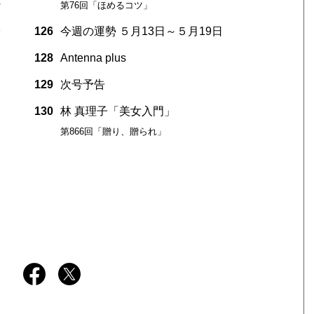
れ
第76回「ほめるコツ」
品
126
今週の運勢 ５月13日～５月19日
128
Antenna plus
129
次号予告
130
林 真理子「美女入門」
第866回「贈り、贈られ」