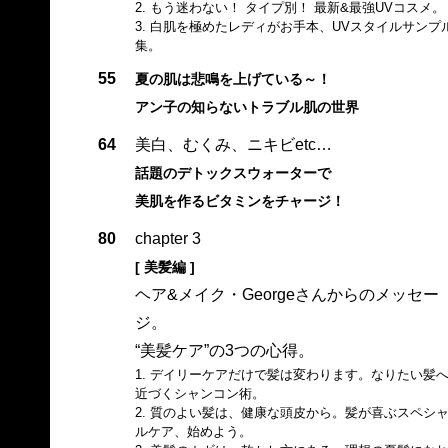
2. もう迷わない！ タイプ別！ 最新&最強UVコスメ。
3. 白肌を極めたレディがお手本、UVスタイルサンプ
集。
55
夏の肌は悲鳴を上げている～！
アン子の知らないトラブル肌の世界
64
美白、むくみ、ニキビetc…
話題のデトックスウォーターで
美肌を作るビタミンをチャージ！
80
chapter 3
[ 美髪編 ]
ヘア&メイク・Georgeさんからのメッセー
ジ。
“美髪ケア”の3つの心得。
1. デイリーケアだけで髪は変わります。なりたい髪
近づくシャンコン術。
2. 質のよい髪は、健康な頭皮から。髪が喜ぶスペシ
ルケア、始めよう。