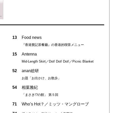
13
Food news
『香港贊記茶餐廳』の香港的喫茶メニュー
15
Antenna
Mid-Length Skirt／Dot! Dot! Dot!／Picnic Blanket
52
anan総研
お題「お出かけ、お散歩」
54
相葉雅紀
「まさき!?の館」 第５回
71
Who’s Hot？／ミッツ・マングローブ