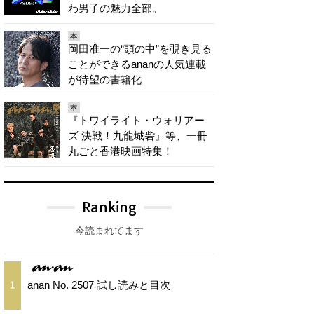
わ男子の魅力全部。
本
岡田准一の“頭の中”を覗き見る
ことができるananの人気連載
が待望の書籍化
本
『トワイライト・ウォリアー
ズ 決戦！九龍城砦』等、一冊
丸ごと香港映画特集！
Ranking
今読まれてます
anan No. 2507 試し読みと目次
1