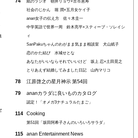
74
ン
紙のラジオ 朝井リョウ×古市憲寿
社会のじかん 堀 潤×五月女ケイ子
わ
anan女子の伝え方 佐々木圭一
水
中学英語で世界一周 鈴木亮平×スティーブ・ソレイシ
ィ
進
SanPakuちゃんのわがまま気まま相談室 犬山紙子
恋のかた結び 水城せとな
あなたがいいならそれでいいけど 坂上 忍×土田晃之
とりあえず結婚してみました日記 山内マリコ
78
江原啓之の星月神示 第54回
79
ananカラダに良いものカタログ
認定！「オメガ3ナチュラルたまご」
セ
114
Cooking
第51回「坂田阿希子さんのいろいろサラダ」
115
anan Entertainment News