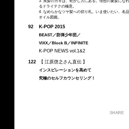
3. 美髪のカギは、乾かし方にある。理想の夏髪にな
るドライテクの極意。
4. なめらかなツヤ髪への切り札。いま使いたい、名
オイル図鑑。
92
K-POP 2015
BEAST／防弾少年団／
VIXX／Block B／INFINITE
K-POP NEWS vol.1&2
122
【 江原啓之さん直伝 】
インスピレーションを高めて
究極のセルフカウンセリング！
SHARE