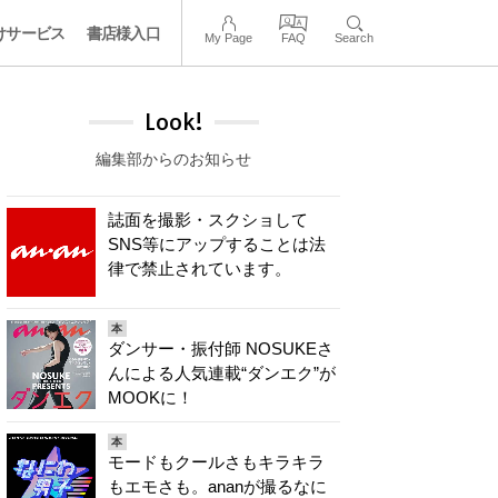
けサービス
書店様入口
My Page
FAQ
Search
Look!
編集部からのお知らせ
誌面を撮影・スクショして
SNS等にアップすることは法
律で禁止されています。
本
ダンサー・振付師 NOSUKEさ
んによる人気連載“ダンエク”が
MOOKに！
本
モードもクールさもキラキラ
もエモさも。ananが撮るなに