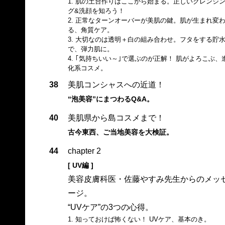
1. 肌の土台作りはここから始まる。正しいクレンジ
グ&洗顔を知ろう！
2. 正常なターンオーバーが美肌の鍵。肌が生まれ変
る、角質ケア。
3. 大切なのは透明＋白の組み合わせ。フタをする貯
で、弾力肌に。
4. ｢気持ちいい～｣で選ぶのが正解！ 肌がよろこぶ、
化系コスメ。
38
美肌コンシャスへの近道！
“泡美容”にまつわるQ&A。
40
美肌県から島コスメまで！
古今東西、ご当地美容を大検証。
44
chapter 2
[ UV編 ]
美容皮膚科医・佐藤やすみ先生からのメッ
ージ。
“UVケア”の3つの心得。
1. 知っておけば怖くない！ UVケア、基本のき。