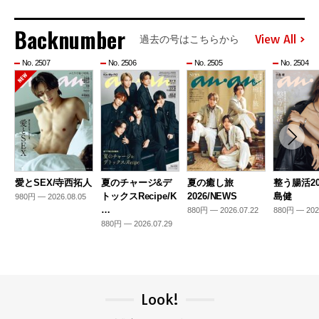
Backnumber
View All
過去の号はこちらから
No. 2507
No. 2506
No. 2505
No. 2504
愛とSEX/寺西拓人
夏のチャージ&デ
夏の癒し旅
整う腸活20
トックスRecipe/K
2026/NEWS
島健
980円 — 2026.08.05
…
880円 — 2026.07.22
880円 — 202
880円 — 2026.07.29
Look!