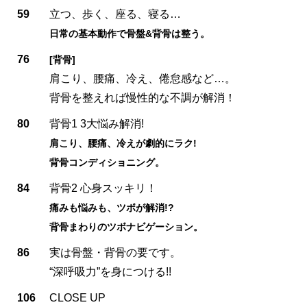
59
立つ、歩く、座る、寝る…
日常の基本動作で骨盤&背骨は整う。
76
[背骨]
肩こり、腰痛、冷え、倦怠感など…。
背骨を整えれば慢性的な不調が解消！
80
背骨1 3大悩み解消!
肩こり、腰痛、冷えが劇的にラク!
背骨コンディショニング。
84
背骨2 心身スッキリ！
痛みも悩みも、ツボが解消!?
背骨まわりのツボナビゲーション。
86
実は骨盤・背骨の要です。
“深呼吸力”を身につける!!
106
CLOSE UP