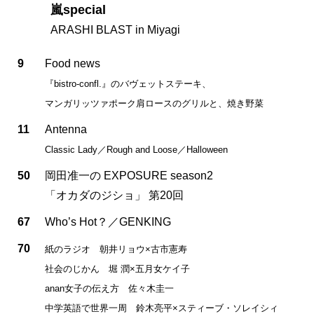
嵐special
ARASHI BLAST in Miyagi
9
Food news
『bistro-confl.』のバヴェットステーキ、
マンガリッツァポーク肩ロースのグリルと、焼き野菜
11
Antenna
Classic Lady／Rough and Loose／Halloween
50
岡田准一の EXPOSURE season2
「オカダのジショ」 第20回
67
Who’s Hot？／GENKING
70
紙のラジオ 朝井リョウ×古市憲寿
社会のじかん 堀 潤×五月女ケイ子
anan女子の伝え方 佐々木圭一
中学英語で世界一周 鈴木亮平×スティーブ・ソレイシィ