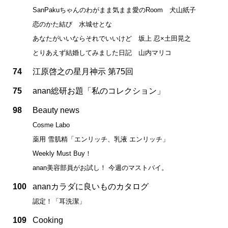
SanPakuちゃんのわがまま気まま愛のRoom 犬山紙子
恋のかた結び 水城せとな
あなたがいいならそれでいいけど 坂上 忍×土田晃之
とりあえず結婚してみました日記 山内マリコ
74
江原啓之の星月神示 第75回
75
anan総研お題「私のコレクション」
98
Beauty news
Cosme Labo
薬用 雪肌精「エンリッチ、乳液 エンリッチ」
Weekly Must Buy！
anan美容部員がお試し！ 今週のマストバイ。
100
ananカラダに良いものカタログ
認定！「耳洗潔」
109
Cooking