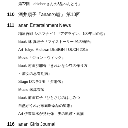
第72回「chiobenさんの3品べんとう」
110
酒井順子「ananの嘘」 第13回
111
anan Entertainment News
稲垣吾郎 シネマナビ！『アデライン、100年目の恋』
Book 林 真理子『マイストーリー 私の物語』
Art Tokyo Midtown DESIGN TOUCH 2015
Movie『ジョン・ウィック』
Book 村田沙耶香『きれいなシワの作り方
～淑女の思春期病』
Stage Dステ17th『夕陽伝』
Music 米津玄師
Book 前田京子『ひとさじのはちみつ
自然がくれた家庭医薬品の知恵』
Art 伊東深水が見た像 美の軌跡・素描
116
anan Girls Journal