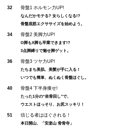
32
骨盤1 ホルモン力UP!
なんだかモテる? 女らしくなる!?
骨盤底筋エクササイズを始めよう。
34
骨盤2 美脚力UP!
O脚もX脚も卒業できます!?
3点脚縛りで魅せ脚ゲット。
36
骨盤3 ツヤ力UP!
たちまち美肌、美髪が手に入る！
いつでも簡単、ぬくぬく骨盤ほぐし。
40
骨盤4 下半身痩せ!
たった1分の“坐骨回し”で、
ウエストほっそり、お尻スッキリ！
51
信じる者はほぐされる！
本日開山、「安楽山 骨骨寺」