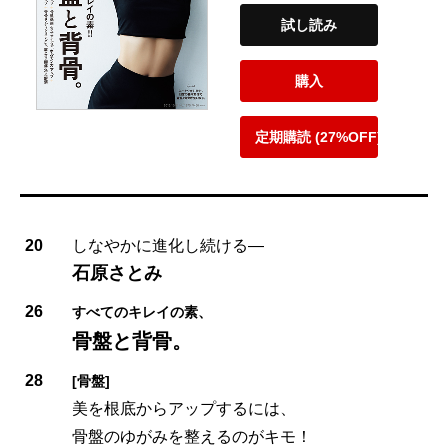
試し読み
購入
定期購読 (27%OFF)
20
しなやかに進化し続ける―
石原さとみ
26
すべてのキレイの素、
骨盤と背骨。
28
[骨盤]
美を根底からアップするには、
骨盤のゆがみを整えるのがキモ！