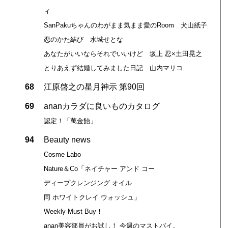
ィ
SanPakuちゃんのわがまま気まま愛のRoom 犬山紙子
恋のかた結び 水城せとな
あなたがいいならそれでいいけど 坂上 忍×土田晃之
とりあえず結婚してみました日記 山内マリコ
68
江原啓之の星月神示 第90回
69
ananカラダに良いものカタログ
認定！「萬金飴」
94
Beauty news
Cosme Labo
Nature＆Co「ネイチャー アンド コー
ディープクレンジング オイル
同 ホワイトクレイ ウォッシュ」
き
Weekly Must Buy！
anan美容部員がお試し！ 今週のマストバイ。