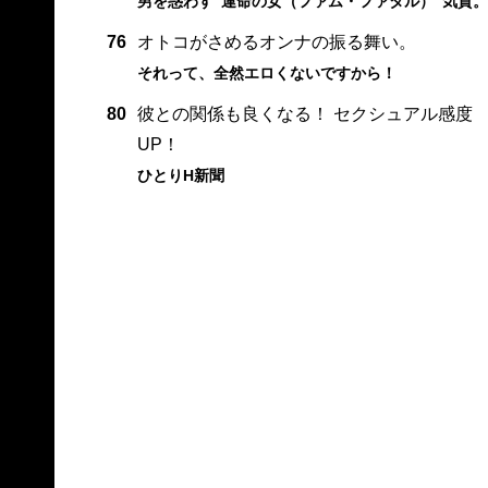
男を惑わす“運命の女（ファム・ファタル）”気質。
76
オトコがさめるオンナの振る舞い。
それって、全然エロくないですから！
80
彼との関係も良くなる！ セクシュアル感度
UP！
ひとりH新聞