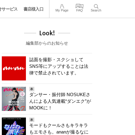
けサービス
書店様入口
My Page
FAQ
Search
Look!
編集部からのお知らせ
誌面を撮影・スクショして
SNS等にアップすることは法
律で禁止されています。
本
ダンサー・振付師 NOSUKEさ
んによる人気連載“ダンエク”が
MOOKに！
本
モードもクールさもキラキラ
もエモさも。ananが撮るなに