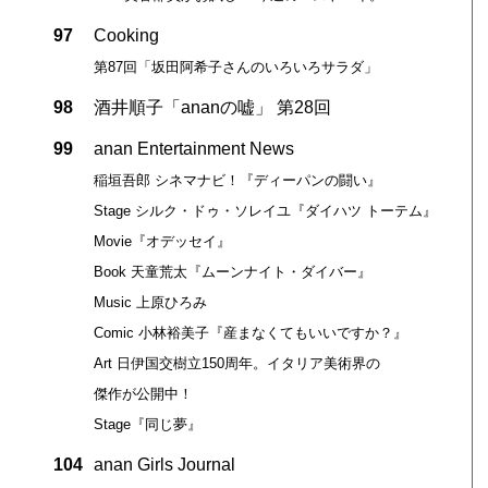
97
Cooking
第87回「坂田阿希子さんのいろいろサラダ」
98
酒井順子「ananの嘘」 第28回
99
anan Entertainment News
稲垣吾郎 シネマナビ！『ディーパンの闘い』
Stage シルク・ドゥ・ソレイユ『ダイハツ トーテム』
Movie『オデッセイ』
Book 天童荒太『ムーンナイト・ダイバー』
Music 上原ひろみ
Comic 小林裕美子『産まなくてもいいですか？』
Art 日伊国交樹立150周年。イタリア美術界の
傑作が公開中！
Stage『同じ夢』
104
anan Girls Journal