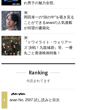
わ男子の魅力全部。
本
岡田准一の“頭の中”を覗き見る
ことができるananの人気連載
が待望の書籍化
本
『トワイライト・ウォリアー
ズ 決戦！九龍城砦』等、一冊
丸ごと香港映画特集！
Ranking
今読まれてます
anan No. 2507 試し読みと目次
1