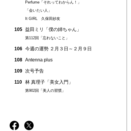
Perfume「それってわからん！」
「会いたい人」
It GIRL 久保田紗友
105
益田ミリ「僕の姉ちゃん」
第112回「忘れないこと」
106
今週の運勢 ２月３日～２月９日
108
Antenna plus
109
次号予告
110
林 真理子「美女入門」
第902回「美人の習慣」