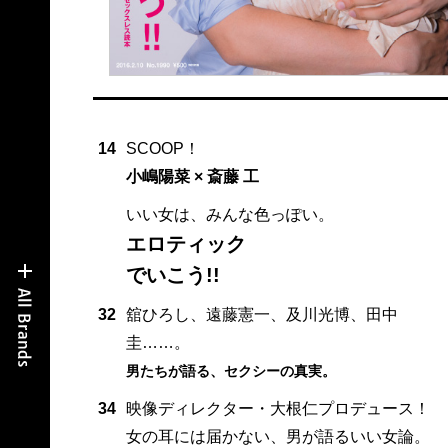
14
SCOOP！
小嶋陽菜 × 斎藤 工
いい女は、みんな色っぽい。
エロティック
でいこう!!
32
舘ひろし、遠藤憲一、及川光博、田中
圭……。
男たちが語る、セクシーの真実。
34
映像ディレクター・大根仁プロデュース！
女の耳には届かない、男が語るいい女論。