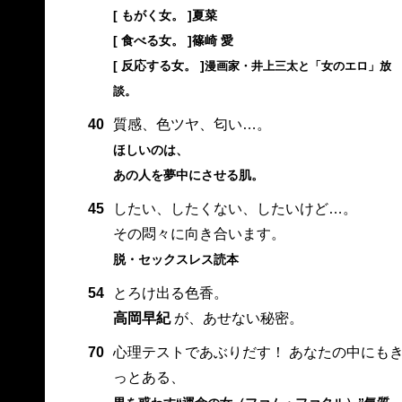
[ もがく女。 ]夏菜
[ 食べる女。 ]篠崎 愛
[ 反応する女。 ]
漫画家・井上三太と「女のエロ」放
談。
40
質感、色ツヤ、匂い…。
ほしいのは、
あの人を夢中にさせる肌。
45
したい、したくない、したいけど…。
その悶々に向き合います。
脱・セックスレス読本
54
とろけ出る色香。
高岡早紀
が、あせない秘密。
70
心理テストであぶりだす！ あなたの中にも
っとある、