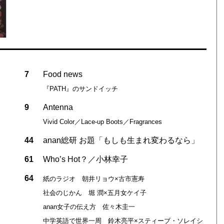
7
Food news
『PATH』のサンドイッチ
9
Antenna
Vivid Color／Lace-up Boots／Fragrances
44
anan総研 お題「もしも生まれ変わるなら」
61
Who’s Hot？／小林幸子
64
紙のラジオ 朝井リョウ×古市憲寿
社会のじかん 堀 潤×五月女ケイ子
anan女子の伝え方 佐々木圭一
中学英語で世界一周 鈴木亮平×スティーブ・ソレイシ