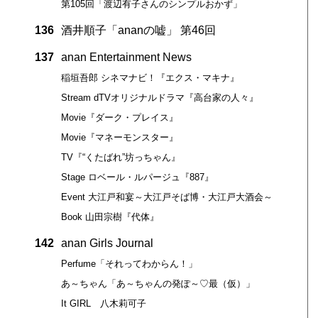
第105回「渡辺有子さんのシンプルおかず」
136
酒井順子「ananの嘘」 第46回
137
anan Entertainment News
稲垣吾郎 シネマナビ！『エクス・マキナ』
Stream dTVオリジナルドラマ『高台家の人々』
Movie『ダーク・プレイス』
Movie『マネーモンスター』
TV『“くたばれ”坊っちゃん』
Stage ロベール・ルパージュ『887』
Event 大江戸和宴～大江戸そば博・大江戸大酒会～
Book 山田宗樹『代体』
142
anan Girls Journal
Perfume「それってわからん！」
あ～ちゃん「あ～ちゃんの発ぽ～♡最（仮）」
It GIRL 八木莉可子