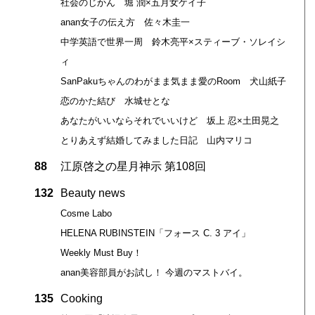
社会のじかん 堀 潤×五月女ケイ子
anan女子の伝え方 佐々木圭一
中学英語で世界一周 鈴木亮平×スティーブ・ソレイシ
ィ
SanPakuちゃんのわがまま気まま愛のRoom 犬山紙子
恋のかた結び 水城せとな
あなたがいいならそれでいいけど 坂上 忍×土田晃之
とりあえず結婚してみました日記 山内マリコ
88
江原啓之の星月神示 第108回
132
Beauty news
Cosme Labo
HELENA RUBINSTEIN「フォース C. 3 アイ」
Weekly Must Buy！
anan美容部員がお試し！ 今週のマストバイ。
135
Cooking