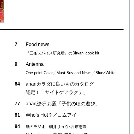
7
Food news
『三条スパイス研究所』のBiryani cook kit
9
Antenna
One-point Color／Must Buy and News／Blue×White
64
ananカラダに良いものカタログ
認定！「サイトケアラクテ」
77
anan総研 お題「子供の頃の遊び」
81
Who’s Hot？／コムアイ
84
紙のラジオ 朝井リョウ×古市憲寿