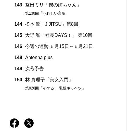
143
益田ミリ「僕の姉ちゃん」
第130回「うれしい言葉」
144
松本 潤「JIJITSU」第8回
145
大野 智「社長DAYS！」 第10回
146
今週の運勢 ６月15日～６月21日
148
Antenna plus
149
次号予告
150
林 真理子「美女入門」
第920回「イケる！ 乳酸キャベツ」