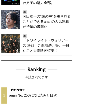
わ男子の魅力全部。
本
岡田准一の“頭の中”を覗き見る
ことができるananの人気連載
が待望の書籍化
本
『トワイライト・ウォリアー
ズ 決戦！九龍城砦』等、一冊
丸ごと香港映画特集！
Ranking
今読まれてます
anan No. 2507 試し読みと目次
1