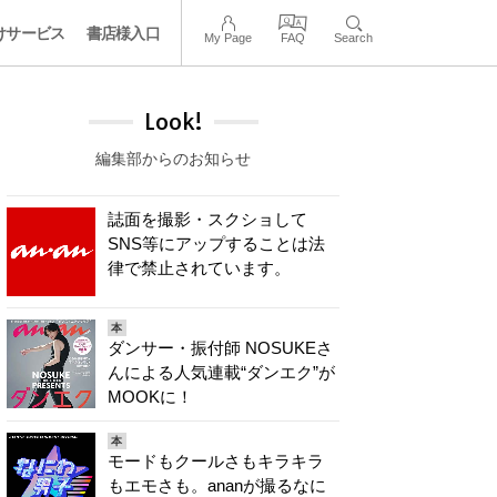
けサービス
書店様入口
My Page
FAQ
Search
Look!
編集部からのお知らせ
誌面を撮影・スクショして
SNS等にアップすることは法
律で禁止されています。
本
ダンサー・振付師 NOSUKEさ
んによる人気連載“ダンエク”が
MOOKに！
本
モードもクールさもキラキラ
もエモさも。ananが撮るなに