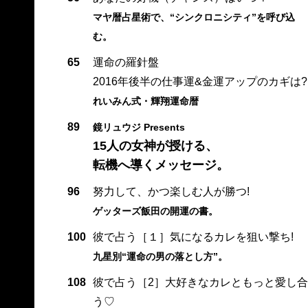
マヤ暦占星術で、“シンクロニシティ”を呼び込
む。
65
運命の羅針盤
2016年後半の仕事運&金運アップのカギは?
れいみん式・輝翔運命暦
89
鏡リュウジ Presents
15人の女神が授ける、
転機へ導くメッセージ。
96
努力して、かつ楽しむ人が勝つ!
ゲッターズ飯田の開運の書。
100
彼で占う［１］気になるカレを狙い撃ち!
九星別“運命の男の落とし方”。
108
彼で占う［2］大好きなカレともっと愛し合
う♡