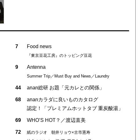
7
Food news
『東京豆花工房』のトッピング豆花
9
Antenna
Summer Trip／Must Buy and News／Laundry
44
anan総研 お題「元カレとの関係」
68
ananカラダに良いものカタログ
認定！「プレミアムホットタブ 重炭酸湯」
69
WHO’S HOT？／渡辺直美
72
紙のラジオ 朝井リョウ×古市憲寿