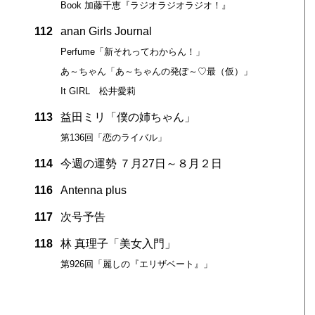
Book 加藤千恵『ラジオラジオラジオ！』
112
anan Girls Journal
Perfume「新それってわからん！」
あ～ちゃん「あ～ちゃんの発ぽ～♡最（仮）」
It GIRL 松井愛莉
113
益田ミリ「僕の姉ちゃん」
第136回「恋のライバル」
114
今週の運勢 ７月27日～８月２日
116
Antenna plus
117
次号予告
118
林 真理子「美女入門」
第926回「麗しの『エリザベート』」