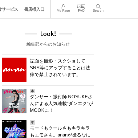
けサービス
書店様入口
My Page
FAQ
Search
Look!
編集部からのお知らせ
誌面を撮影・スクショして
SNS等にアップすることは法
律で禁止されています。
本
ダンサー・振付師 NOSUKEさ
んによる人気連載“ダンエク”が
MOOKに！
本
モードもクールさもキラキラ
もエモさも。ananが撮るなに