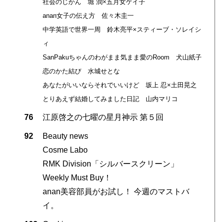
社会のじかん 堀 潤×五月女ケイ子
anan女子の伝え方 佐々木圭一
中学英語で世界一周 鈴木亮平×スティーブ・ソレイシ
ィ
SanPakuちゃんのわがまま気まま愛のRoom 犬山紙子
恋のかた結び 水城せとな
あなたがいいならそれでいいけど 坂上 忍×土田晃之
とりあえず結婚してみました日記 山内マリコ
76
江原啓之の七曜の星月神示 第５回
92
Beauty news
Cosme Labo
RMK Division「シルバースクリーン」
Weekly Must Buy！
anan美容部員がお試し！ 今週のマストバ
イ。
。