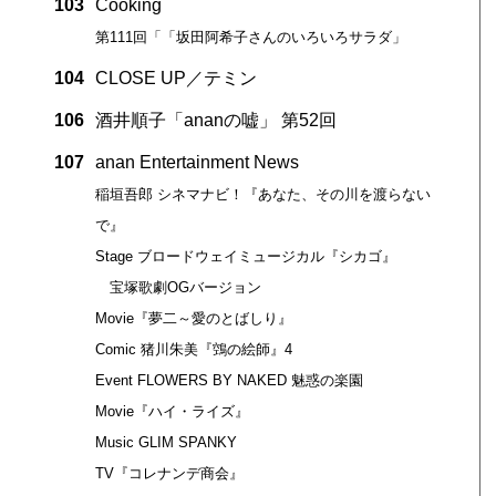
103
Cooking
第111回「「坂田阿希子さんのいろいろサラダ」
104
CLOSE UP／テミン
106
酒井順子「ananの嘘」 第52回
107
anan Entertainment News
稲垣吾郎 シネマナビ！『あなた、その川を渡らない
で』
Stage ブロードウェイミュージカル『シカゴ』
宝塚歌劇OGバージョン
Movie『夢二～愛のとばしり』
Comic 猪川朱美『鵼の絵師』4
Event FLOWERS BY NAKED 魅惑の楽園
Movie『ハイ・ライズ』
Music GLIM SPANKY
TV『コレナンデ商会』