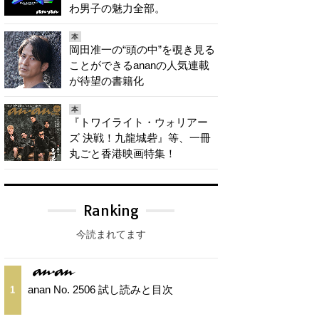
わ男子の魅力全部。
本
岡田准一の“頭の中”を覗き見る
ことができるananの人気連載
が待望の書籍化
本
『トワイライト・ウォリアー
ズ 決戦！九龍城砦』等、一冊
丸ごと香港映画特集！
Ranking
今読まれてます
anan No. 2506 試し読みと目次
1