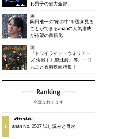
わ男子の魅力全部。
本
岡田准一の“頭の中”を覗き見る
ことができるananの人気連載
が待望の書籍化
本
『トワイライト・ウォリアー
ズ 決戦！九龍城砦』等、一冊
丸ごと香港映画特集！
Ranking
今読まれてます
anan No. 2507 試し読みと目次
1