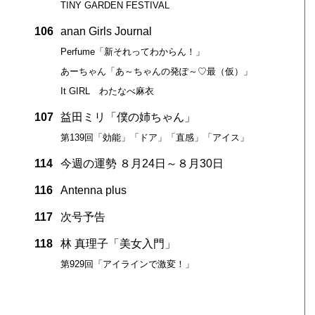
TINY GARDEN FESTIVAL
106
anan Girls Journal
Perfume「新それってわからん！」
あーちゃん「あ～ちゃんの発ぽ～♡最（仮）」
It GIRL わたなべ麻衣
107
益田ミリ「僕の姉ちゃん」
第139回「効能」「ドア」「直感」「アイス」
114
今週の運勢 ８月24日～８月30日
116
Antenna plus
117
次号予告
118
林 真理子「美女入門」
第929回「アイラインで激変！」