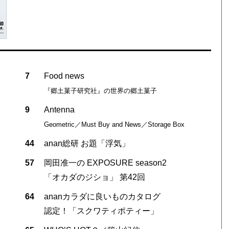
7
Food news
『郷土菓子研究社』の世界の郷土菓子
9
Antenna
Geometric／Must Buy and News／Storage Box
44
anan総研 お題「浮気」
57
岡田准一の EXPOSURE season2
「オカダのジショ」 第42回
64
ananカラダに良いものカタログ
認定！「スクワティポティー」