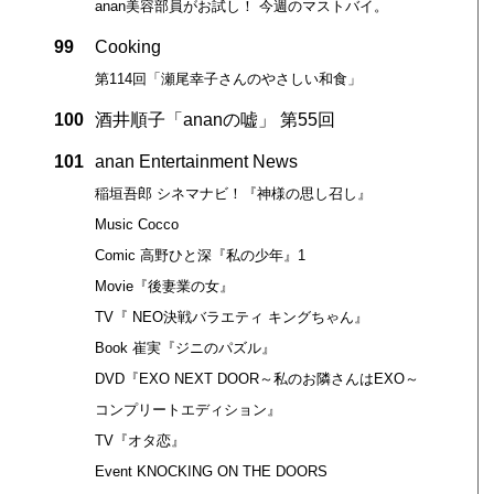
anan美容部員がお試し！ 今週のマストバイ。
99
Cooking
第114回「瀬尾幸子さんのやさしい和食」
100
酒井順子「ananの嘘」 第55回
101
anan Entertainment News
稲垣吾郎 シネマナビ！『神様の思し召し』
Music Cocco
。
Comic 高野ひと深『私の少年』1
Movie『後妻業の女』
TV『 NEO決戦バラエティ キングちゃん』
Book 崔実『ジニのパズル』
DVD『EXO NEXT DOOR～私のお隣さんはEXO～
コンプリートエディション』
TV『オタ恋』
Event KNOCKING ON THE DOORS