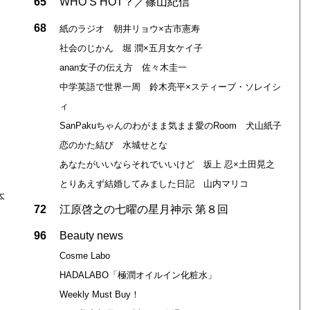
65
WHO’S HOT？／篠山紀信
68
紙のラジオ 朝井リョウ×古市憲寿
社会のじかん 堀 潤×五月女ケイ子
anan女子の伝え方 佐々木圭一
中学英語で世界一周 鈴木亮平×スティーブ・ソレイシ
ィ
SanPakuちゃんのわがまま気まま愛のRoom 犬山紙子
恋のかた結び 水城せとな
あなたがいいならそれでいいけど 坂上 忍×土田晃之
とりあえず結婚してみました日記 山内マリコ
本
72
江原啓之の七曜の星月神示 第８回
96
Beauty news
Cosme Labo
HADALABO「極潤オイルイン化粧水」
Weekly Must Buy！