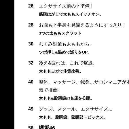
26
エクササイズ前の下準備！
筋膜はがしで太ももスイッチオン。
28
お腹も下半身も見違えるようにすっきり！
3つの太ももスクワット
30
むくみ対策も太ももから。
ツボ押し&温めで巡りをUP。
32
冷え&疲れは、これで撃退。
太ももヨガで体質改善。
40
整体、マッサージ、鍼灸…サロンマニアが
気で推薦!
太もも&股関節の名店を公開。
49
グッズ、スクール、エクササイズ…
太もも、股関節、鼠蹊部トピックス。
欅坂46
58