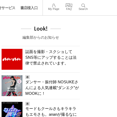
けサービス
書店様入口
My Page
FAQ
Search
Look!
編集部からのお知らせ
誌面を撮影・スクショして
SNS等にアップすることは法
律で禁止されています。
本
ダンサー・振付師 NOSUKEさ
んによる人気連載“ダンエク”が
MOOKに！
本
モードもクールさもキラキラ
もエモさも。ananが撮るなに