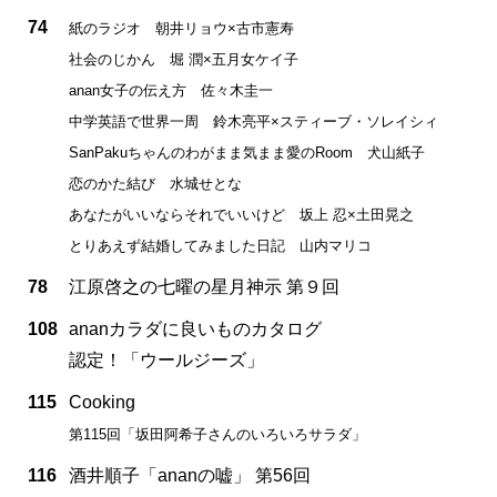
74
紙のラジオ 朝井リョウ×古市憲寿
社会のじかん 堀 潤×五月女ケイ子
anan女子の伝え方 佐々木圭一
中学英語で世界一周 鈴木亮平×スティーブ・ソレイシィ
SanPakuちゃんのわがまま気まま愛のRoom 犬山紙子
恋のかた結び 水城せとな
あなたがいいならそれでいいけど 坂上 忍×土田晃之
とりあえず結婚してみました日記 山内マリコ
78
江原啓之の七曜の星月神示 第９回
108
ananカラダに良いものカタログ
認定！「ウールジーズ」
115
Cooking
第115回「坂田阿希子さんのいろいろサラダ」
116
酒井順子「ananの嘘」 第56回