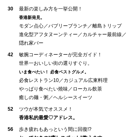
30
最新の楽しみ方を一挙公開！
香港新発見。
モダン点心／バブリーブランチ／離島トリップ
進化型アフタヌーンティー／カルチャー最前線／
隠れ家バー
42
敏腕コーディネーターが完全ガイド！
世界一おいしい街の選りすぐり。
いま食べたい！ 必食ベストグルメ。
必食レストラン10／カジュアル広東料理
やっぱり食べたい燒味／ローカル飲茶
癒しの麺・粥／ヘルシースイーツ
52
ツウが本気でオススメ！
香港私的最愛♡アドレス。
56
歩き疲れもあっという間に回復!?