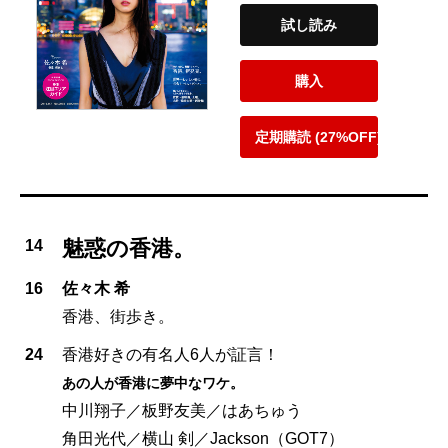
試し読み
購入
定期購読 (27%OFF)
魅惑の香港。
14
16
佐々木 希
香港、街歩き。
24
香港好きの有名人6人が証言！
あの人が香港に夢中なワケ。
中川翔子／板野友美／はあちゅう
角田光代／横山 剣／Jackson（GOT7）