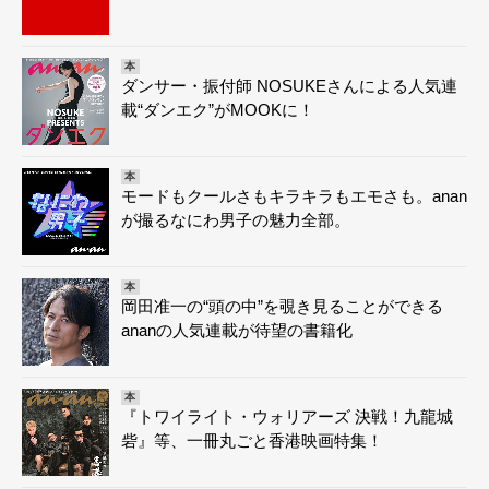
本
ダンサー・振付師 NOSUKEさんによる人気連
載“ダンエク”がMOOKに！
本
モードもクールさもキラキラもエモさも。anan
が撮るなにわ男子の魅力全部。
本
岡田准一の“頭の中”を覗き見ることができる
ananの人気連載が待望の書籍化
本
『トワイライト・ウォリアーズ 決戦！九龍城
砦』等、一冊丸ごと香港映画特集！