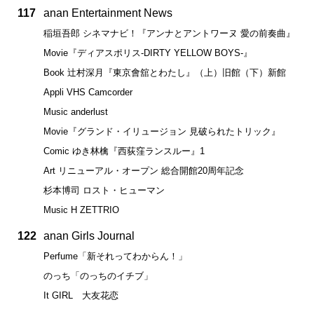
117
anan Entertainment News
稲垣吾郎 シネマナビ！『アンナとアントワーヌ 愛の前奏曲』
Movie『ディアスポリス-DIRTY YELLOW BOYS-』
Book 辻村深月『東京會舘とわたし』（上）旧館（下）新館
Appli VHS Camcorder
Music anderlust
Movie『グランド・イリュージョン 見破られたトリック』
Comic ゆき林檎『西荻窪ランスルー』1
Art リニューアル・オープン 総合開館20周年記念
杉本博司 ロスト・ヒューマン
Music H ZETTRIO
122
anan Girls Journal
Perfume「新それってわからん！」
のっち「のっちのイチブ」
It GIRL 大友花恋