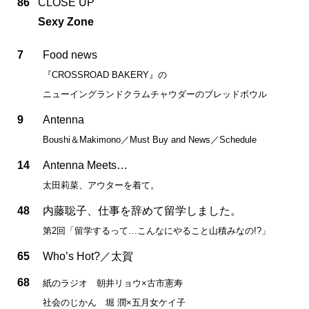
86
CLOSE UP
Sexy Zone
7
Food news
『CROSSROAD BAKERY』の
ニューイングランドクラムチャウダーのブレッドボウル
9
Antenna
Boushi＆Makimono／Must Buy and News／Schedule
14
Antenna Meets…
太田莉菜、アウターを着て。
48
内藤聡子、仕事を辞めて留学しました。
第2回「留学するって…こんなにやること山積みなの!?」
65
Who’s Hot?／太賀
68
紙のラジオ 朝井リョウ×古市憲寿
社会のじかん 堀 潤×五月女ケイ子