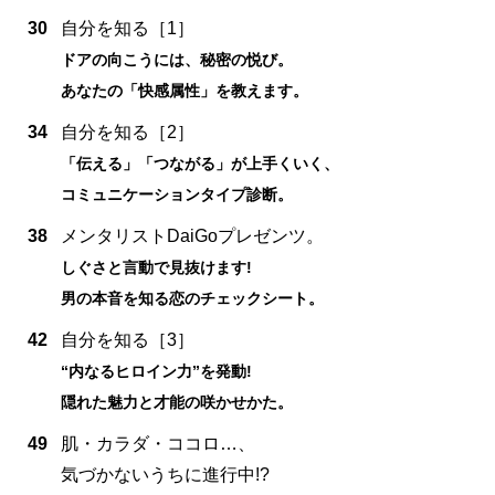
30
自分を知る［1］
ドアの向こうには、秘密の悦び。
あなたの「快感属性」を教えます。
34
自分を知る［2］
「伝える」「つながる」が上手くいく、
コミュニケーションタイプ診断。
38
メンタリストDaiGoプレゼンツ。
しぐさと言動で見抜けます!
男の本音を知る恋のチェックシート。
42
自分を知る［3］
“内なるヒロイン力”を発動!
隠れた魅力と才能の咲かせかた。
49
肌・カラダ・ココロ…、
気づかないうちに進行中!?