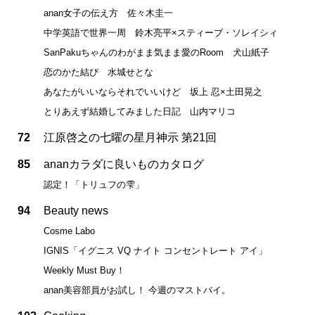
anan女子の伝え方 佐々木圭一
中学英語で世界一周 鈴木亮平×スティーブ・ソレイシィ
SanPakuちゃんのわがまま気まま愛のRoom 犬山紙子
恋のかた結び 水城せとな
あなたがいいならそれでいいけど 坂上 忍×土田晃之
とりあえず結婚してみました日記 山内マリコ
72
江原啓之の七曜の星月神示 第21回
85
ananカラダに良いものカタログ
認定！「トリュフの雫」
94
Beauty news
Cosme Labo
IGNIS「イグニス VQ ナイト コンセントレート アイ」
Weekly Must Buy！
anan美容部員がお試し！ 今週のマストバイ。