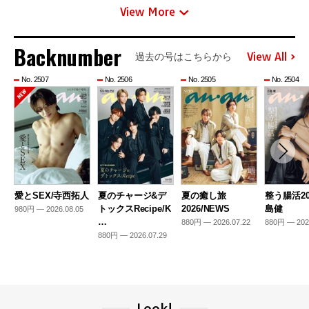
View More
Backnumber
View All
過去の号はこちらから
No. 2507
No. 2506
No. 2505
No. 2504
愛とSEX/寺西拓人
夏のチャージ&デ
夏の癒し旅
整う腸活20
トックスRecipe/K
2026/NEWS
島健
980円 — 2026.08.05
…
880円 — 2026.07.22
880円 — 202
880円 — 2026.07.29
Look!