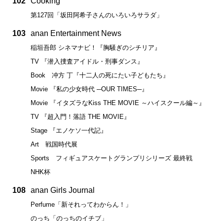
102
Cooking
第127回「坂田阿希子さんのいろいろサラダ」
103
anan Entertainment News
稲垣吾郎 シネマナビ！『胸騒ぎのシチリア』
TV 『潜入捜査アイドル・刑事ダンス』
Book 冲方 丁『十二人の死にたい子どもたち』
Movie 『私の少女時代 ─OUR TIMES─』
Movie 『イタズラなKiss THE MOVIE ～ハイスクール編～』
TV 『超入門！落語 THE MOVIE』
Stage 『エノケソ一代記』
Art 戦国時代展
Sports フィギュアスケートグランプリシリーズ 最終戦
NHK杯
108
anan Girls Journal
Perfume「新それってわからん！」
のっち「のっちのイチブ」