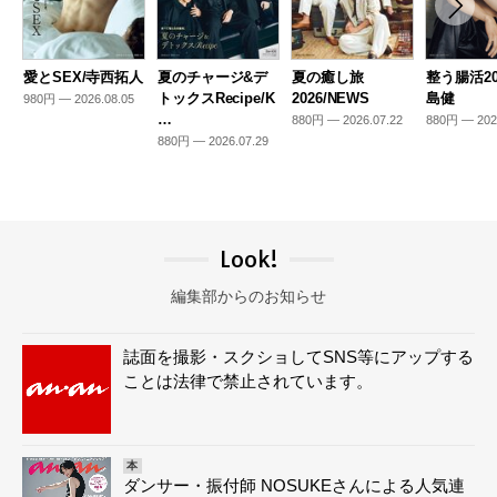
愛とSEX/寺西拓人
夏のチャージ&デ
夏の癒し旅
整う腸活20
トックスRecipe/K
2026/NEWS
島健
980円 — 2026.08.05
…
880円 — 2026.07.22
880円 — 202
880円 — 2026.07.29
Look!
編集部からのお知らせ
誌面を撮影・スクショしてSNS等にアップする
ことは法律で禁止されています。
本
ダンサー・振付師 NOSUKEさんによる人気連