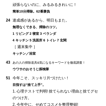
頑張らないのに、みるみるきれいに！
簡単10分掃除。62番勝負
24
達成感があるから、明日もまた。
無理なくできる、掃除のコツ。
1 リビング 2 寝室 3 ベランダ
4 キッチン 5 洗面所 6 トイレ 7 玄関
［ 週末集中 ］
キッチン／浴室
43
あの人の掃除道具&気になるキーワードを徹底調査！
ウワサのおそうじ探検隊
51
今年こそ、スッキリ片づけたい！
目指すは“捨て上手”。
1. 心理テストで判明! 捨てられない理由と捨てグセ
のつけ方。
2. 今年中に、せめてコスメを整理整頓!