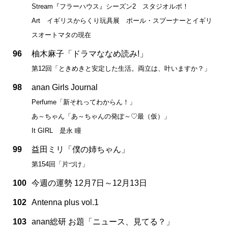
Stream『フラーハウス』シーズン2 スタジオルポ！
Art イギリスからくり玩具展 ポール・スプーナーとイギリ
スオートマタの現在
96
柚木麻子「ドラマななめ読み!」
第12回「ときめきと安定した生活。両立は、叶いますか？」
98
anan Girls Journal
Perfume「新それってわからん！」
あ～ちゃん「あ～ちゃんの発ぽ～♡最（仮）」
It GIRL 是永 瞳
99
益田ミリ「僕の姉ちゃん」
第154回「片づけ」
100
今週の運勢 12月7日～12月13日
102
Antenna plus vol.1
103
anan総研 お題「ニュース、見てる？」