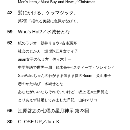
Men’s Item／Must Buy and News／Christmas
42
髪にかける、ケラマジック。
第2回「揺れる美髪に色気がなびく」
59
Who’s Hot?／水城せとな
62
紙のラジオ 朝井リョウ×古市憲寿
社会のじかん 堀 潤×五月女ケイ子
anan女子の伝え方 佐々木圭一
中学英語で世界一周 鈴木亮平×スティーブ・ソレイシィ
SanPakuちゃんのわがまま気まま愛のRoom 犬山紙子
恋のかた結び 水城せとな
あなたがいいならそれでいいけど 坂上 忍×土田晃之
とりあえず結婚してみました日記 山内マリコ
66
江原啓之の七曜の星月神示 第23回
80
CLOSE UP／Jun. K