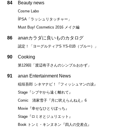
84
Beauty news
Cosme Labo
ÍPSA「ラッシュリタッチャー」
Must Buy! Cosmetics 2016 メイク編
86
ananカラダに良いものカタログ
認定！「ヨーグルティアS YS-01B（ブルー）」
90
Cooking
第129回「渡辺有子さんのシンプルおかず」
91
anan Entertainment News
稲垣吾郎 シネマナビ！『フィッシュマンの涙』
Stage『シブヤから遠く離れて』
Comic 清家雪子『月に吠えらんねえ』6
Movie『幸せなひとりぼっち』
Stage『ロミオとジュリエット』
Book トンミ・キンヌネン『四人の交差点』