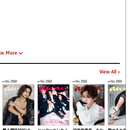
ew More
View All
No. 2504
No. 2503
No. 2502
No. 2501