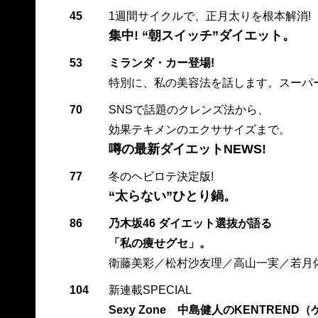
45
1週間サイクルで、正月太りを根本解消!
集中! “朝スイッチ”ダイエット。
53
ミランダ・カー登場!
特別に、私の美容法を話します。スーパ
70
SNSで話題のクレンズ法から、
効果テキメンのエクササイズまで。
噂の最新ダイエットNEWS!
77
冬のヘビロテ決定版!
“太らない”ひとり鍋。
86
乃木坂46 ダイエット選抜が語る
「私の痩せグセ」。
衛藤美彩／松村沙友理／高山一実／若月
104
新連載SPECIAL
Sexy Zone 中島健人のKENTREND