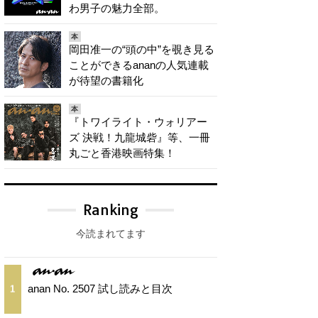
わ男子の魅力全部。
本
岡田准一の“頭の中”を覗き見る
ことができるananの人気連載
が待望の書籍化
本
『トワイライト・ウォリアー
ズ 決戦！九龍城砦』等、一冊
丸ごと香港映画特集！
Ranking
今読まれてます
anan No. 2507 試し読みと目次
1