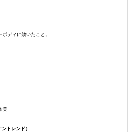
ーボディに効いたこと。
佑美
（ケントレンド）