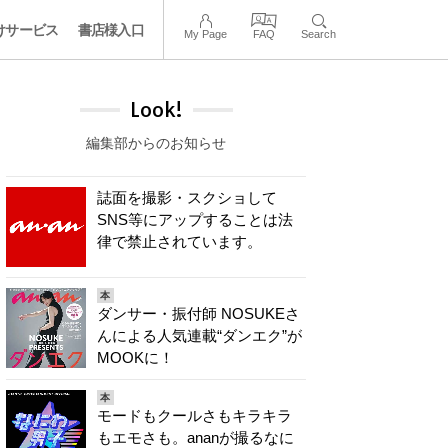
けサービス
書店様入口
My Page
FAQ
Search
Look!
編集部からのお知らせ
誌面を撮影・スクショして
SNS等にアップすることは法
律で禁止されています。
本
ダンサー・振付師 NOSUKEさ
んによる人気連載“ダンエク”が
MOOKに！
本
モードもクールさもキラキラ
もエモさも。ananが撮るなに