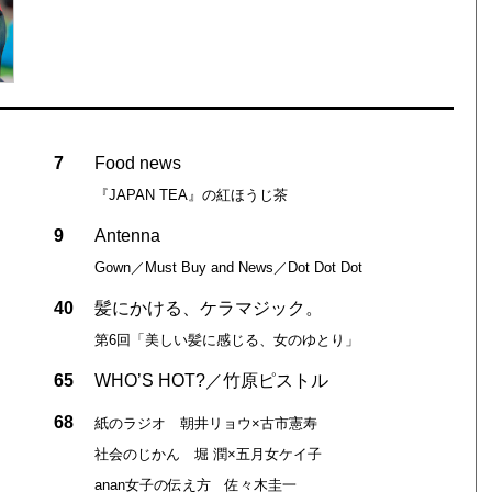
7
Food news
『JAPAN TEA』の紅ほうじ茶
9
Antenna
Gown／Must Buy and News／Dot Dot Dot
40
髪にかける、ケラマジック。
第6回「美しい髪に感じる、女のゆとり」
65
WHO’S HOT?／竹原ピストル
68
紙のラジオ 朝井リョウ×古市憲寿
社会のじかん 堀 潤×五月女ケイ子
anan女子の伝え方 佐々木圭一