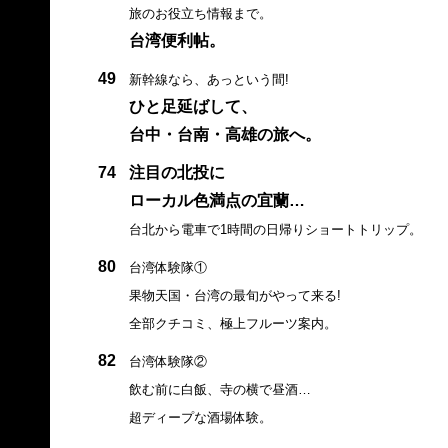
旅のお役立ち情報まで。
台湾便利帖。
49
新幹線なら、あっという間!
ひと足延ばして、
台中・台南・高雄の旅へ。
74
注目の北投に
ローカル色満点の宜蘭…
台北から電車で1時間の日帰りショートトリップ。
80
台湾体験隊①
果物天国・台湾の最旬がやって来る!
全部クチコミ、極上フルーツ案内。
82
台湾体験隊②
飲む前に白飯、寺の横で昼酒…
超ディープな酒場体験。