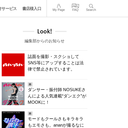
けサービス
書店様入口
My Page
FAQ
Search
Look!
編集部からのお知らせ
誌面を撮影・スクショして
SNS等にアップすることは法
律で禁止されています。
本
ダンサー・振付師 NOSUKEさ
んによる人気連載“ダンエク”が
MOOKに！
本
モードもクールさもキラキラ
もエモさも。ananが撮るなに