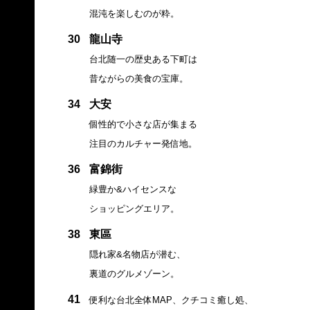
混沌を楽しむのが粋。
30
龍山寺
台北随一の歴史ある下町は
昔ながらの美食の宝庫。
34
大安
個性的で小さな店が集まる
注目のカルチャー発信地。
36
富錦街
緑豊か&ハイセンスな
ショッピングエリア。
38
東區
隠れ家&名物店が潜む、
裏道のグルメゾーン。
41
便利な台北全体MAP、クチコミ癒し処、