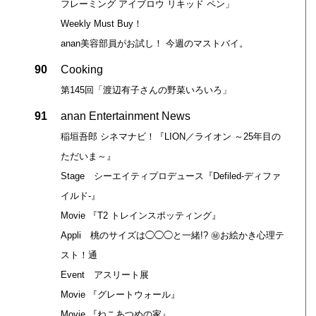
フレーミング アイブロウ リキッド ペン」
Weekly Must Buy！
anan美容部員がお試し！ 今週のマストバイ。
90
Cooking
第145回「渡辺有子さんの野菜いろいろ」
91
anan Entertainment News
稲垣吾郎 シネマナビ！『LION／ライオン ～25年目の
ただいま～』
Stage シーエイティプロデュース『Defiled-ディファ
イルド-』
Movie 『T2 トレインスポッティング』
Appli 桃のサイズは◯◯◯と一緒!? ㊙お絵かき心理テ
スト！通
Event アスリート展
Movie 『グレートウォール』
Movie 『ねこあつめの家』