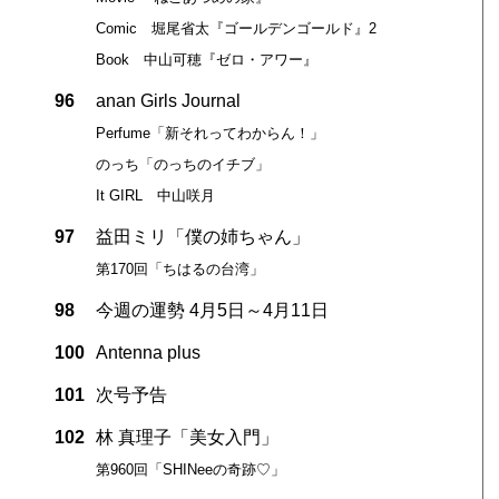
Comic 堀尾省太『ゴールデンゴールド』2
Book 中山可穂『ゼロ・アワー』
96
anan Girls Journal
Perfume「新それってわからん！」
のっち「のっちのイチブ」
It GIRL 中山咲月
97
益田ミリ「僕の姉ちゃん」
第170回「ちはるの台湾」
98
今週の運勢 4月5日～4月11日
100
Antenna plus
101
次号予告
102
林 真理子「美女入門」
第960回「SHINeeの奇跡♡」