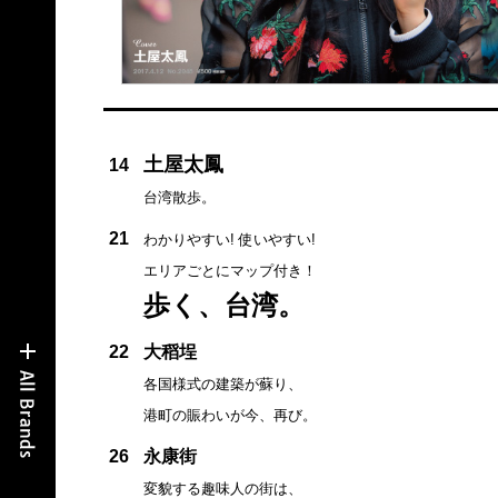
土屋太鳳
14
台湾散歩。
21
わかりやすい! 使いやすい!
エリアごとにマップ付き！
歩く、台湾。
22
大稻埕
各国様式の建築が蘇り、
港町の賑わいが今、再び。
26
永康街
変貌する趣味人の街は、