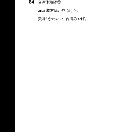
84
台湾体験隊③
anan取材班が見つけた、
美味! かわいい! 台湾みやげ。