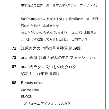
中学英語で世界一周 鈴木亮平×スティーブ・ソレイシ
ィ
SanPakuちゃんのわがまま気まま愛のRoom 犬山紙子
恋のかた結び 水城せとな
あなたがいいならそれでいいけど 坂上 忍×土田晃之
とりあえず結婚してみました日記 山内マリコ
72
江原啓之の七曜の星月神示 第39回
73
anan総研 お題「好みの男性ファッション」
87
ananカラダに良いものカタログ
認定！「百年茶 青箱」
88
Beauty news
Cosme Labo
SUQQU
「ボリューム アイブロウ マスカラ、