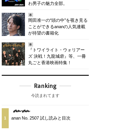
わ男子の魅力全部。
本
岡田准一の“頭の中”を覗き見る
ことができるananの人気連載
が待望の書籍化
本
『トワイライト・ウォリアー
ズ 決戦！九龍城砦』等、一冊
丸ごと香港映画特集！
Ranking
今読まれてます
anan No. 2507 試し読みと目次
1