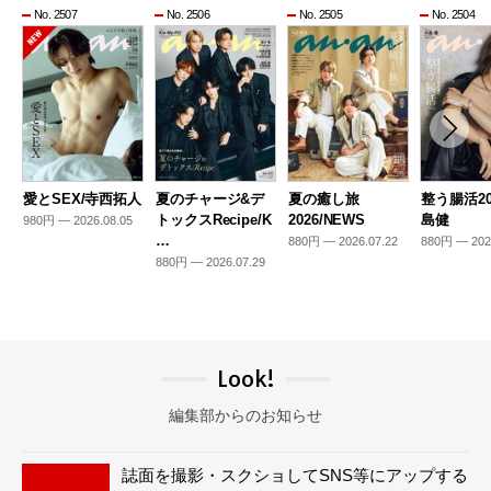
No. 2507
No. 2506
No. 2505
No. 2504
愛とSEX/寺西拓人
夏のチャージ&デ
夏の癒し旅
整う腸活20
トックスRecipe/K
2026/NEWS
島健
980円 — 2026.08.05
…
880円 — 2026.07.22
880円 — 202
880円 — 2026.07.29
Look!
編集部からのお知らせ
誌面を撮影・スクショしてSNS等にアップする