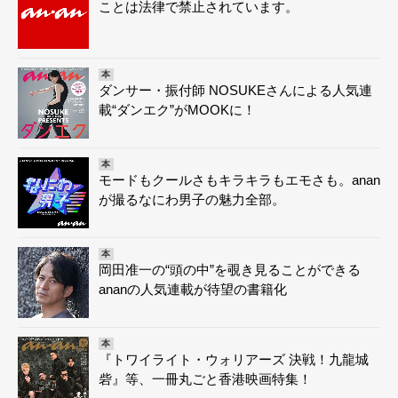
ことは法律で禁止されています。
本
ダンサー・振付師 NOSUKEさんによる人気連
載“ダンエク”がMOOKに！
本
モードもクールさもキラキラもエモさも。anan
が撮るなにわ男子の魅力全部。
本
岡田准一の“頭の中”を覗き見ることができる
ananの人気連載が待望の書籍化
本
『トワイライト・ウォリアーズ 決戦！九龍城
砦』等、一冊丸ごと香港映画特集！