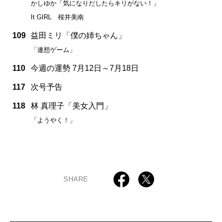
かしゆか「気になりだしたらキリがない！」
It GIRL 桜井美南
109
益田ミリ「僕の姉ちゃん」
「連想ゲーム」
110
今週の運勢 7月12日～7月18日
117
次号予告
118
林 真理子「美女入門」
「ようやく！」
SHARE