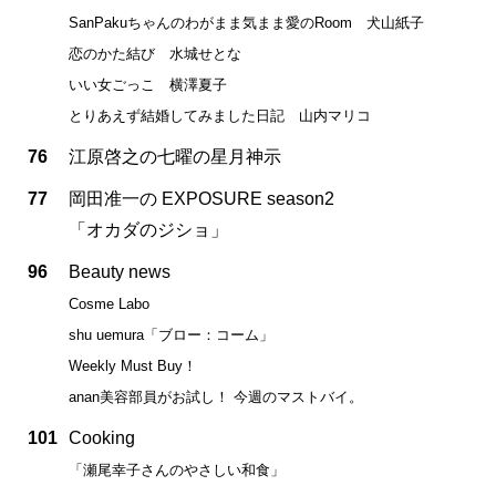
SanPakuちゃんのわがまま気まま愛のRoom 犬山紙子
恋のかた結び 水城せとな
いい女ごっこ 横澤夏子
とりあえず結婚してみました日記 山内マリコ
76
江原啓之の七曜の星月神示
77
岡田准一の EXPOSURE season2
「オカダのジショ」
96
Beauty news
Cosme Labo
shu uemura「ブロー：コーム」
Weekly Must Buy！
anan美容部員がお試し！ 今週のマストバイ。
101
Cooking
「瀬尾幸子さんのやさしい和食」