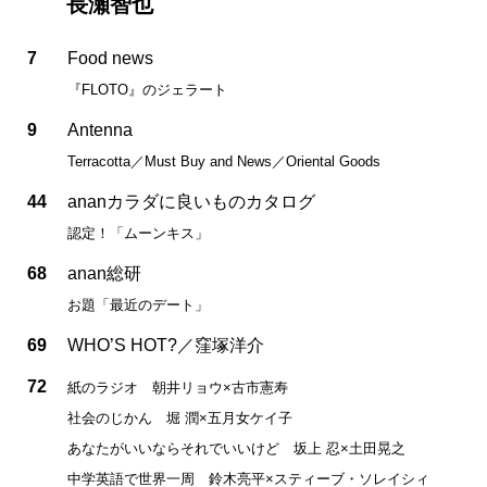
長瀬智也
7
Food news
『FLOTO』のジェラート
9
Antenna
Terracotta／Must Buy and News／Oriental Goods
44
ananカラダに良いものカタログ
認定！「ムーンキス」
68
anan総研
お題「最近のデート」
69
WHO’S HOT?／窪塚洋介
72
紙のラジオ 朝井リョウ×古市憲寿
社会のじかん 堀 潤×五月女ケイ子
あなたがいいならそれでいいけど 坂上 忍×土田晃之
中学英語で世界一周 鈴木亮平×スティーブ・ソレイシィ