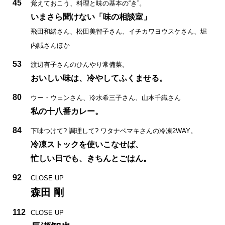
45
覚えておこう、料理と味の基本の“き”。
いまさら聞けない「味の相談室」
飛田和緒さん、松田美智子さん、イチカワヨウスケさん、堀
内誠さんほか
53
渡辺有子さんのひんやり常備菜。
おいしい味は、冷やしてふくませる。
80
ウー・ウェンさん、冷水希三子さん、山本千織さん
私の十八番カレー。
84
下味つけて? 調理して? ワタナベマキさんの冷凍2WAY。
冷凍ストックを使いこなせば、
忙しい日でも、きちんとごはん。
92
CLOSE UP
森田 剛
112
CLOSE UP